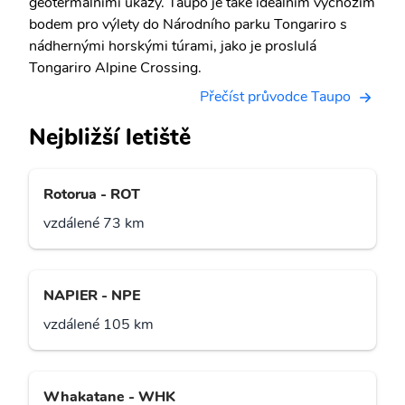
geotermálními úkazy. Taupo je také ideálním výchozím
bodem pro výlety do Národního parku Tongariro s
nádhernými horskými túrami, jako je proslulá
Tongariro Alpine Crossing.
Přečíst průvodce Taupo
Nejbližší letiště
Rotorua - ROT
vzdálené 73 km
NAPIER - NPE
vzdálené 105 km
Whakatane - WHK