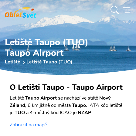
Letiště Taupo (TUO)
Taupo Airport
Letiště
Letiště Taupo (TUO)
O Letišti Taupo - Taupo Airport
Letiště
Taupo Airport
se nachází ve státě
Nový
Zéland
, 6 km jižně od města
Taupo
. IATA kód letiště
je
TUO
a 4-místný kód ICAO je
NZAP
.
Zobrazit na mapě