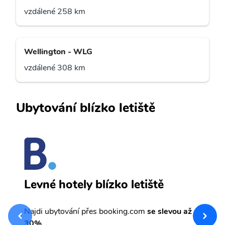
vzdálené 258 km
Wellington - WLG
vzdálené 308 km
Ubytování blízko letiště
T
Levné hotely blízko letiště
sv
Př
Najdi ubytování přes booking.com
se slevou až
et
30%.