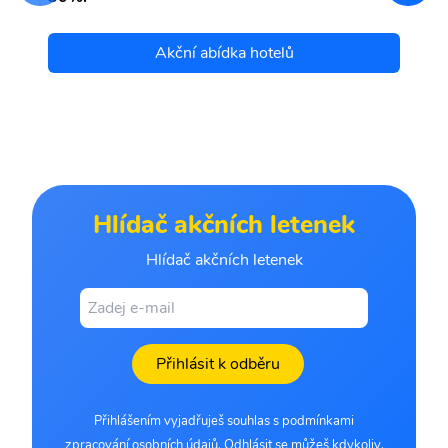
Akční abídka hotelů
Hlídač akčních letenek
Hlídač akčních letenek
Přihlásit k odběru
Přihlášením vyjadřuješ souhlas s podmínkami
zpracování osobních údajů. Odhlásit se můžeš kdykoliv.