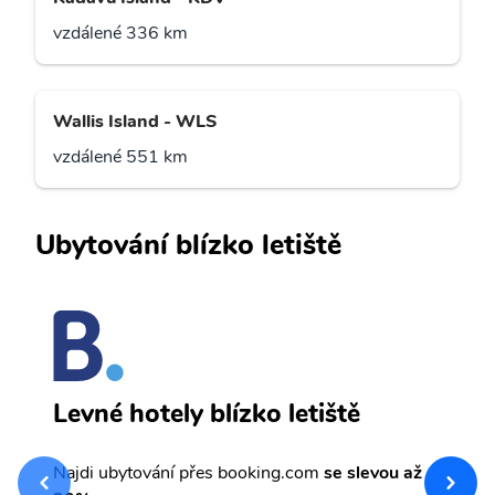
vzdálené 336 km
Wallis Island - WLS
vzdálené 551 km
Ubytování blízko letiště
T
Levné hotely blízko letiště
sv
Př
Najdi ubytování přes booking.com
se slevou až
et