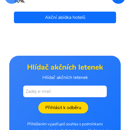
30%.
Akční abídka hotelů
Hlídač akčních letenek
Hlídač akčních letenek
Přihlásit k odběru
Přihlášením vyjadřuješ souhlas s podmínkami