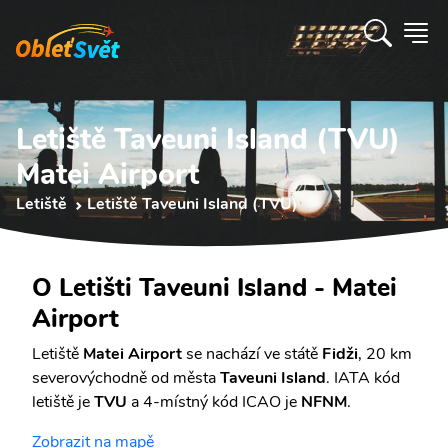
Letiště Taveuni Island (TVU)
Matei Airport
Letiště
Letiště Taveuni Island (TVU)
O Letišti Taveuni Island - Matei
Airport
Letiště
Matei Airport
se nachází ve státě
Fidži
, 20 km
severovýchodně od města
Taveuni Island
. IATA kód
letiště je
TVU
a 4-místný kód ICAO je
NFNM
.
Zobrazit na mapě