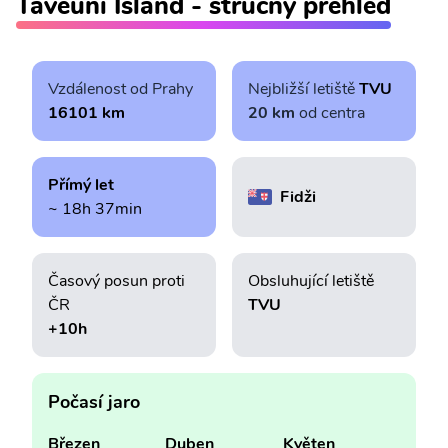
Taveuni Island - stručný přehled
Vzdálenost od Prahy
Nejbližší letiště
TVU
16101 km
20 km
od centra
Přímý let
Fidži
~ 18h 37min
Časový posun proti
Obsluhující letiště
ČR
TVU
+10h
Počasí jaro
Březen
Duben
Květen