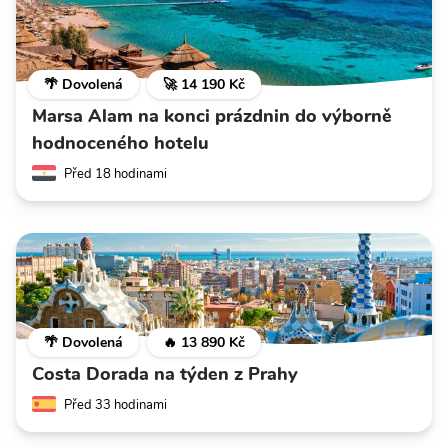
🌴 Dovolená
🚀 14 190 Kč
Marsa Alam na konci prázdnin do výborně
hodnoceného hotelu
Před 18 hodinami
🌴 Dovolená
🔥 13 890 Kč
Costa Dorada na týden z Prahy
Před 33 hodinami