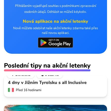
Přihlášením vyjadřuješ souhlas s podmínkami zpracování
osobních údajů. Odhlásit se můžeš kdykoliv.
Nová aplikace na akční letenky
Nově můžete odebírat naše akční letenky zdarma také přes
naší novou aplikaci.
Poslední tipy na akční letenky
🌴 Dovolená
💣 6 318 Kč
4 dny v Jižním Tyrolsku s all Inclusive
Před 16 hodinami