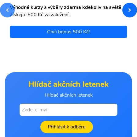
Výhodné kurzy
a
výběry zdarma kdekoliv na světě.
Získejte 500 Kč za založení.
Chci bonus 500 Kč!
Hlídač akčních letenek
Hlídač akčních letenek
Přihlásit k odběru