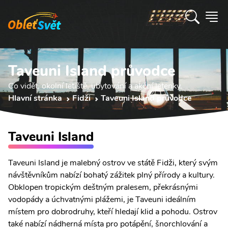
Taveuni Island průvodce
Co vidět, okolní letiště, ubytování a akční letenky.
Hlavní stránka
Fidži
Taveuni Island průvodce
Taveuni Island
Taveuni Island je malebný ostrov ve státě Fidži, který svým
návštěvníkům nabízí bohatý zážitek plný přírody a kultury.
Obklopen tropickým deštným pralesem, překrásnými
vodopády a úchvatnými plážemi, je Taveuni ideálním
místem pro dobrodruhy, kteří hledají klid a pohodu. Ostrov
také nabízí nádherná místa pro potápění, šnorchlování a