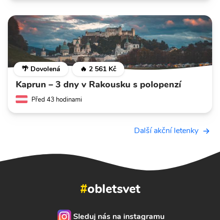
🌴 Dovolená
🔥 2 561 Kč
Kaprun – 3 dny v Rakousku s polopenzí
Před 43 hodinami
Další akční letenky
#
obletsvet
Sleduj nás na instagramu