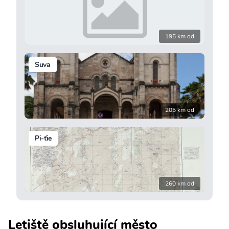
195 km od
Suva
205 km od
Pi-ťie
260 km od
Letiště obsluhující město