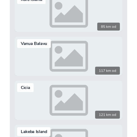
85 km od
Vanua Balavu
117 km od
Cicia
121 km od
Lakeba Island