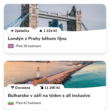
✈️ Zpátečka
🔥 1 224 Kč
Londýn z Prahy během října
Před 36 hodinami
🌴 Dovolená
💣 11 290 Kč
Bulharsko v září na týden s all inclusive
Před 42 hodinami