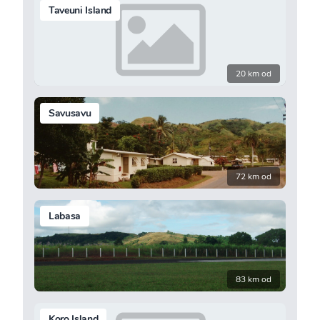
Taveuni Island
20 km od
Savusavu
72 km od
Labasa
83 km od
Koro Island