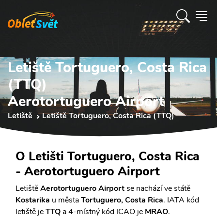
Letiště Tortuguero, Costa Rica
(TTQ)
Aerotortuguero Airport
Letiště
Letiště Tortuguero, Costa Rica (TTQ)
O Letišti Tortuguero, Costa Rica
- Aerotortuguero Airport
Letiště
Aerotortuguero Airport
se nachází ve státě
Kostarika
u města
Tortuguero, Costa Rica
. IATA kód
letiště je
TTQ
a 4-místný kód ICAO je
MRAO
.