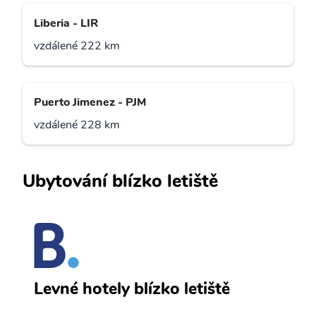
Liberia - LIR
vzdálené 222 km
Puerto Jimenez - PJM
vzdálené 228 km
Ubytování blízko letiště
t
T
Levné hotely blízko letiště
e