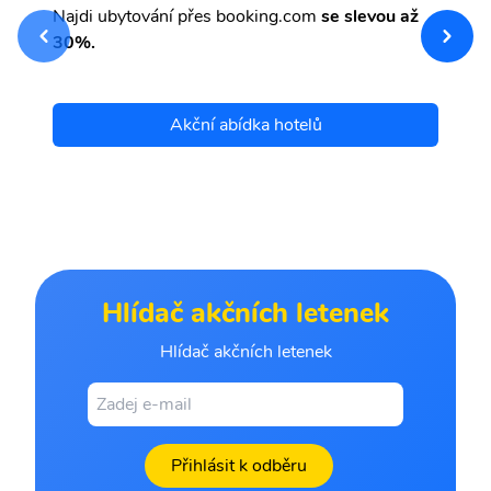
Najdi ubytování přes booking.com
se slevou až
sv
Př
30%.
et
Akční abídka hotelů
Hlídač akčních letenek
Hlídač akčních letenek
Přihlásit k odběru