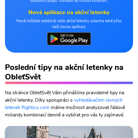
osobních údajů. Odhlásit se můžeš kdykoliv.
Nová aplikace na akční letenky
Nově můžete odebírat naše akční letenky zdarma také přes
naší novou aplikaci.
Poslední tipy na akční letenky na
ObleťSvět
Na stránce ObleťSvět Vám přinášíme pravidelné tipy na
akční letenky. Díky spolupráci s
vyhledávačem levných
letenek flightics.com
máme možnost analyzovat řádově
miliardy kombinací denně a vybírat pro vás ty zajímavé.