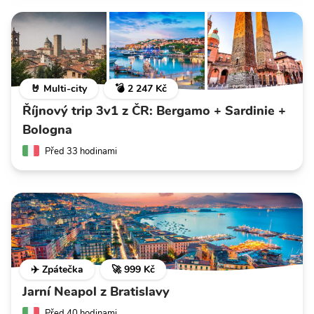
🤘 Multi-city
💣 2 247 Kč
Říjnový trip 3v1 z ČR: Bergamo + Sardinie +
Bologna
Před 33 hodinami
✈️ Zpátečka
🚀 999 Kč
Jarní Neapol z Bratislavy
Před 40 hodinami