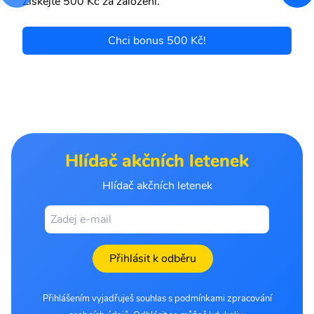
Získejte 500 Kč za založení.
Chci bonus 500 Kč!
Hlídač akčních letenek
Hlídač akčních letenek
Přihlásit k odběru
Přihlášením vyjadřuješ souhlas s podmínkami zpracování