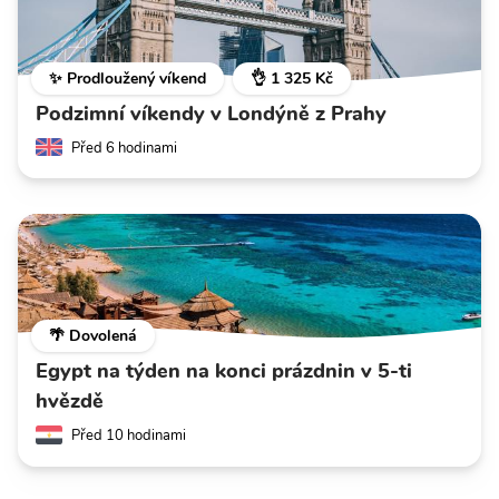
✨ Prodloužený víkend
👌 1 325 Kč
Podzimní víkendy v Londýně z Prahy
Před 6 hodinami
🌴 Dovolená
Egypt na týden na konci prázdnin v 5-ti
hvězdě
Před 10 hodinami