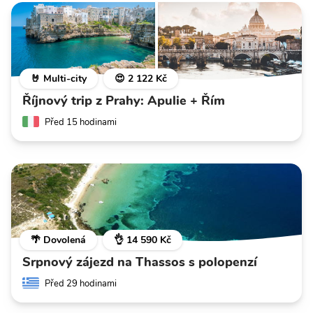
🤘 Multi-city
😍 2 122 Kč
Říjnový trip z Prahy: Apulie + Řím
Před 15 hodinami
🌴 Dovolená
👌 14 590 Kč
Srpnový zájezd na Thassos s polopenzí
Před 29 hodinami