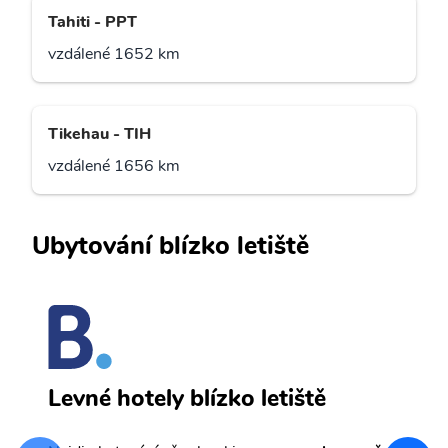
Tahiti - PPT
vzdálené 1652 km
Tikehau - TIH
vzdálené 1656 km
Ubytování blízko letiště
T
Levné hotely blízko letiště
sv
Př