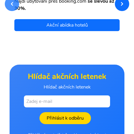
Najdi ubytování přes booking.com
se slevou až
et
30%.
Akční abídka hotelů
Hlídač akčních letenek
Hlídač akčních letenek
Přihlásit k odběru