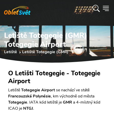
Letiště Totegegie (GMR)
Totegegie Airport
Letiště
Letiště Totegegie (GMR)
O Letišti Totegegie - Totegegie
Airport
Letiště
Totegegie Airport
se nachází ve státě
Francouzská Polynésie
, km východně od města
Totegegie
. IATA kód letiště je
GMR
a 4-místný kód
ICAO je
NTGJ
.