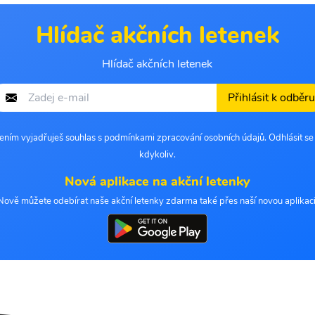
Hlídač akčních letenek
Hlídač akčních letenek
Přihlásit k odběru
šením vyjadřuješ souhlas s podmínkami zpracování osobních údajů. Odhlásit s
kdykoliv.
Nová aplikace na akční letenky
Nově můžete odebírat naše akční letenky zdarma také přes naší novou aplikaci