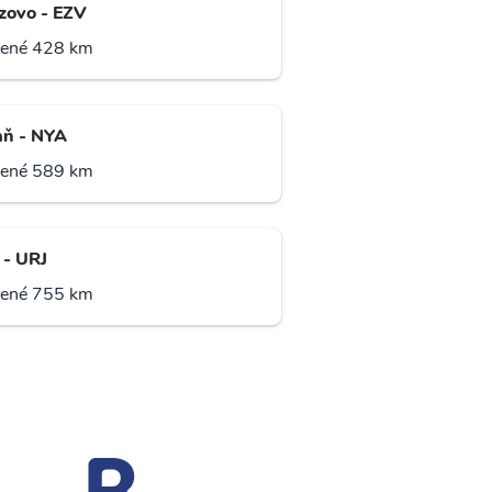
zovo - EZV
lené 428 km
ň - NYA
lené 589 km
 - URJ
lené 755 km