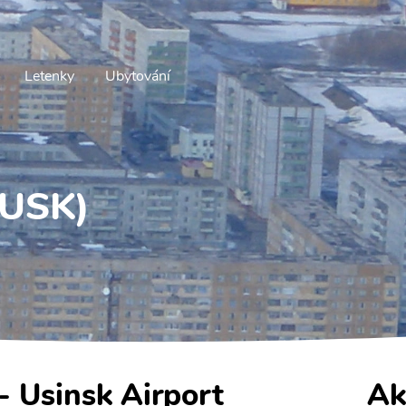
Letenky
Ubytování
(USK)
 - Usinsk Airport
Ak