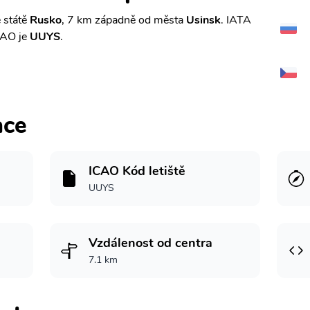
 státě
Rusko
, 7 km západně od města
Usinsk
. IATA
CAO je
UUYS
.
ace
ICAO Kód letiště
UUYS
Vzdálenost od centra
7.1 km