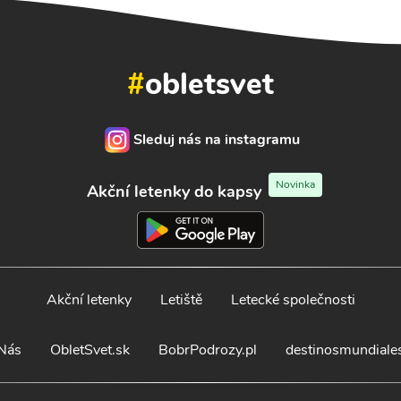
#
obletsvet
Sleduj nás na instagramu
Novinka
Akční letenky do kapsy
Akční letenky
Letiště
Letecké společnosti
Nás
ObletSvet.sk
BobrPodrozy.pl
destinosmundiale