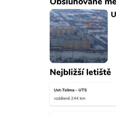
Obsluhované mě
U
Nejbližší letiště
Ust-Tsilma - UTS
vzdálené 244 km