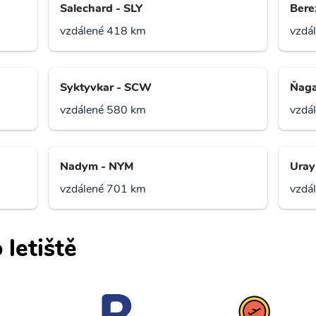
Salechard - SLY
Bere
vzdálené 418 km
vzdá
Syktyvkar - SCW
Ňaga
vzdálené 580 km
vzdá
Nadym - NYM
Uray
vzdálené 701 km
vzdá
 letiště