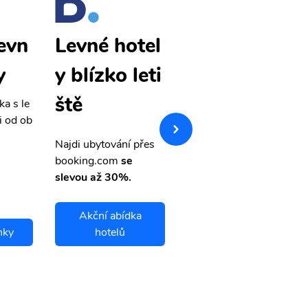
evn
Usinsk levn
Levné hotel
y
é letenky
y blízko leti
ště
ka s le
Přehledná stránka s le
i od ob
vnými letenkami od ob
letsvet.cz
Najdi ubytování přes
booking.com
se
slevou až 30%.
Akční abídka
nky
hotelů
Usinsk letenky