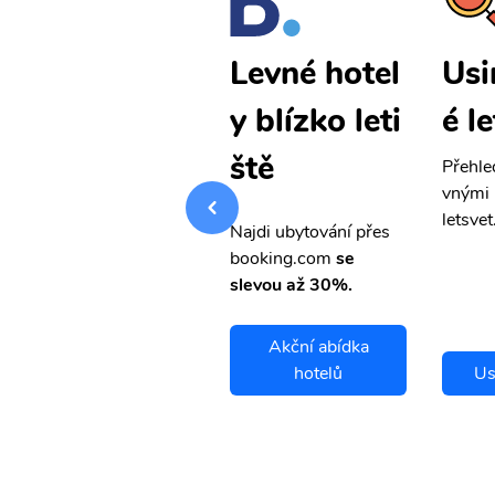
Usinsk levn
Usi
Levné hotel
é letenky
é l
y blízko leti
ště
Přehledná stránka s le
Přehle
vnými letenkami od ob
vnými 
letsvet.cz
letsvet
Najdi ubytování přes
booking.com
se
slevou až 30%.
Akční abídka
Usinsk letenky
hotelů
Us