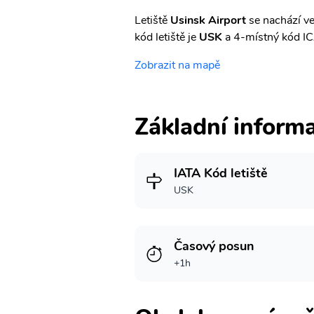
Letiště
Usinsk Airport
se nachází ve
kód letiště je
USK
a 4-místný kód I
Zobrazit na mapě
Základní inform
IATA Kód letiště
USK
Časový posun
+1h