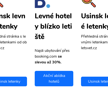
nsk levn
Usinsk l
Levné hotel
etenky
é letenk
y blízko leti
ště
dná stránka s le
Přehledná strán
letenkami od ob
vnými letenkam
.cz
letsvet.cz
Najdi ubytování přes
booking.com
se
slevou až 30%.
Akční abídka
insk letenky
hotelů
Usinsk lete