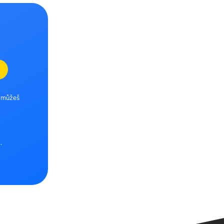
e můžeš
.