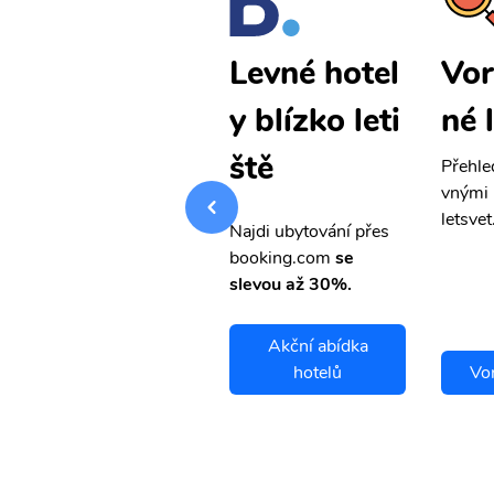
Vorkuta lev
Vor
Levné hotel
né letenky
né 
y blízko leti
ště
Přehledná stránka s le
Přehle
vnými letenkami od ob
vnými 
letsvet.cz
letsvet
Najdi ubytování přes
booking.com
se
slevou až 30%.
Akční abídka
Vorkuta letenky
hotelů
Vor