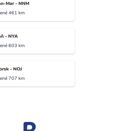
an-Mar - NNM
lené 461 km
ň - NYA
lené 603 km
brsk - NOJ
lené 707 km