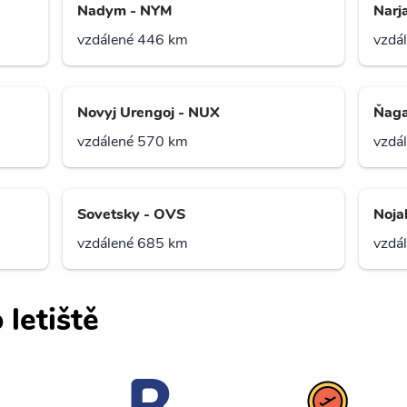
Nadym - NYM
Narj
vzdálené 446 km
vzdá
Novyj Urengoj - NUX
Ňaga
vzdálené 570 km
vzdá
Sovetsky - OVS
Noja
vzdálené 685 km
vzdá
 letiště