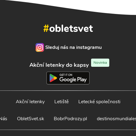
#
obletsvet
Sleduj nás na instagramu
Novinka
Akční letenky do kapsy
Akční letenky
Letiště
Letecké společnosti
Nás
ObletSvet.sk
BobrPodrozy.pl
destinosmundiale