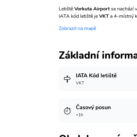
Letiště
Vorkuta Airport
se nachází v
IATA kód letiště je
VKT
a 4-místný 
Zobrazit na mapě
Základní inform
IATA Kód letiště
VKT
Časový posun
+1h