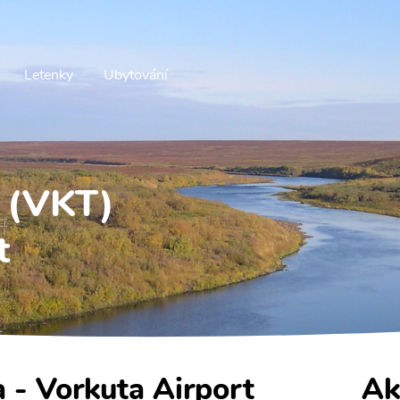
Letenky
Ubytování
a (VKT)
t
a - Vorkuta Airport
Ak