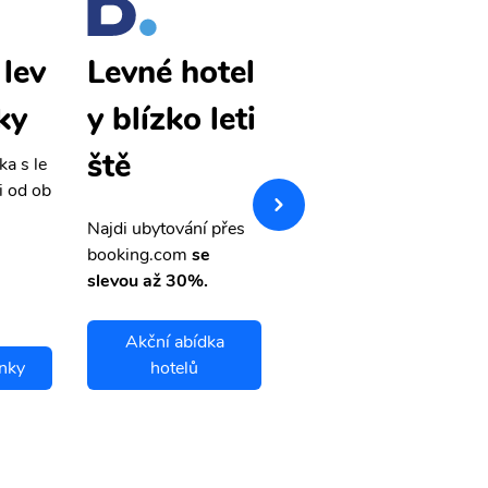
lev
Vorkuta lev
Levné hotel
ky
né letenky
y blízko leti
ště
ka s le
Přehledná stránka s le
i od ob
vnými letenkami od ob
letsvet.cz
Najdi ubytování přes
booking.com
se
slevou až 30%.
Akční abídka
enky
hotelů
Vorkuta letenky