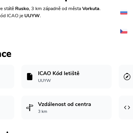
e státě
Rusko
, 3 km západně od města
Vorkuta
.
kód ICAO je
UUYW
.
ace
ICAO Kód letiště
UUYW
Vzdálenost od centra
3 km