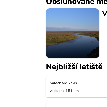
Obsluhované mě
V
Nejbližší letiště
Salechard - SLY
vzdálené 151 km