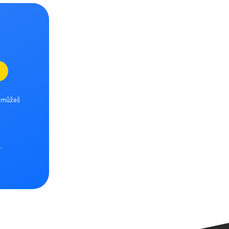
e můžeš
.