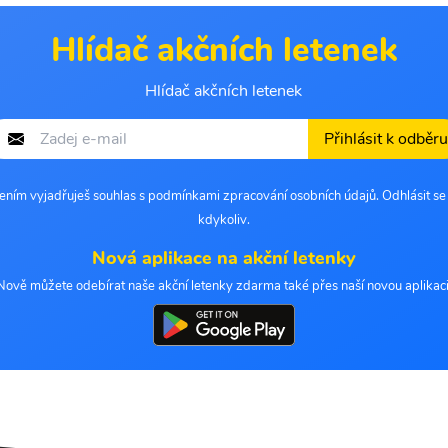
Hlídač akčních letenek
Hlídač akčních letenek
Přihlásit k odběru
šením vyjadřuješ souhlas s podmínkami zpracování osobních údajů. Odhlásit s
kdykoliv.
Nová aplikace na akční letenky
Nově můžete odebírat naše akční letenky zdarma také přes naší novou aplikaci