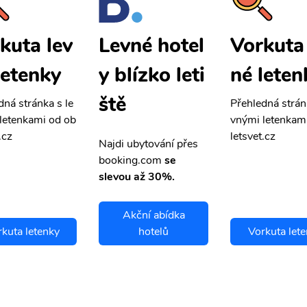
kuta lev
Vorkuta 
Levné hotel
letenky
né leten
y blízko leti
ště
dná stránka s le
Přehledná strán
letenkami od ob
vnými letenkam
.cz
letsvet.cz
Najdi ubytování přes
booking.com
se
slevou až 30%.
Akční abídka
kuta letenky
hotelů
Vorkuta let