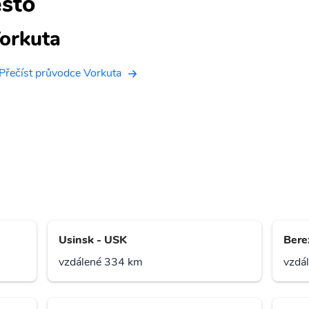
sto
orkuta
Přečíst průvodce Vorkuta
Usinsk - USK
Bere
vzdálené 334 km
vzdá