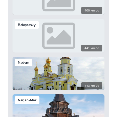
400 km od
Beloyarsky
441 km od
Nadym
443 km od
Narjan-Mar