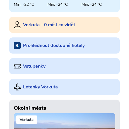
Min: -22 °C
Min: -24 °C
Min: -24 °C
Vorkuta - 0 míst co vidět
Prohlédnout dostupné hotely
Vstupenky
Letenky Vorkuta
Okolní města
Vorkuta