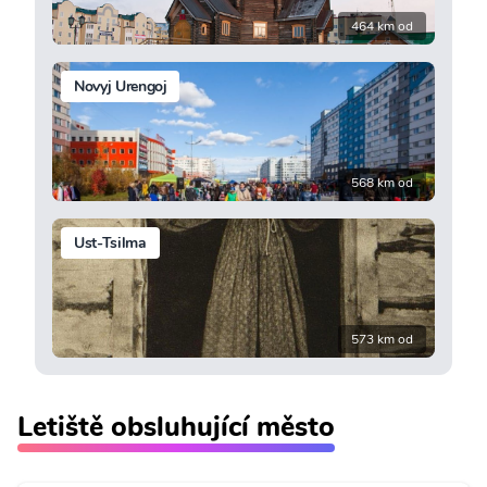
464 km od
Novyj Urengoj
568 km od
Ust-Tsilma
573 km od
Letiště obsluhující město