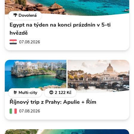
🌴 Dovolená
Egypt na týden na konci prázdnin v 5-ti
hvězdě
07.08.2026
🤘 Multi-city
😍 2 122 Kč
Říjnový trip z Prahy: Apulie + Řím
07.08.2026