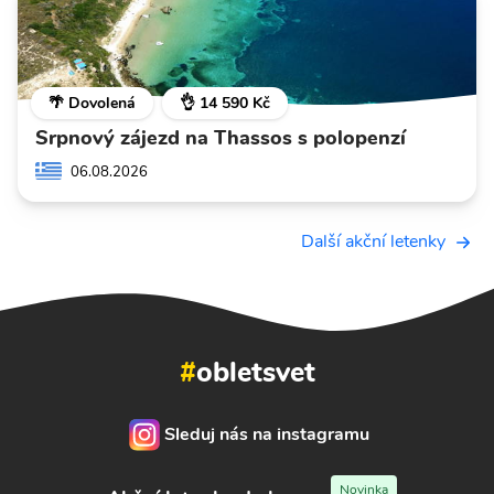
🌴 Dovolená
👌 14 590 Kč
Srpnový zájezd na Thassos s polopenzí
06.08.2026
Další akční letenky
#
obletsvet
Sleduj nás na instagramu
Novinka