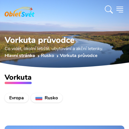
Vorkuta průvodce
Co vidět, okolní letiště, ubytování a akční letenky.
Hlavní stránka
Rusko
Vorkuta průvodce
Vorkuta
Evropa
Rusko