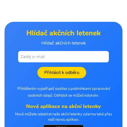
Hlídač akčních letenek
Hlídač akčních letenek
Přihlásit k odběru
Přihlášením vyjadřuješ souhlas s podmínkami zpracování
osobních údajů. Odhlásit se můžeš kdykoliv.
Nová aplikace na akční letenky
Nově můžete odebírat naše akční letenky zdarma také přes
naší novou aplikaci.