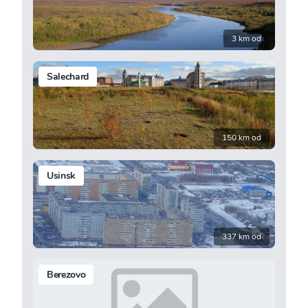
3 km od
Salechard
150 km od
Usinsk
337 km od
Berezovo