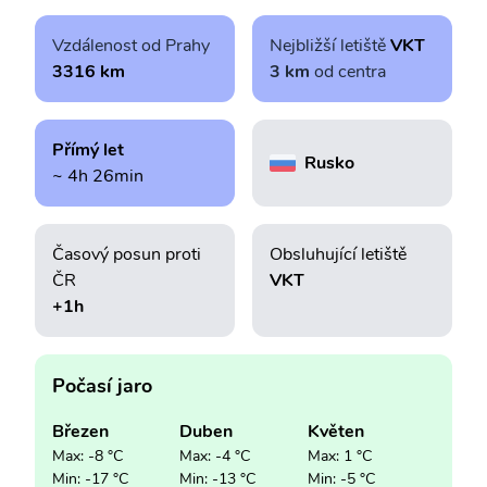
Vzdálenost od Prahy
Nejbližší letiště
VKT
3316 km
3 km
od centra
Přímý let
Rusko
~ 4h 26min
Časový posun proti
Obsluhující letiště
ČR
VKT
+1h
Počasí jaro
Březen
Duben
Květen
Max: -8 °C
Max: -4 °C
Max: 1 °C
Min: -17 °C
Min: -13 °C
Min: -5 °C