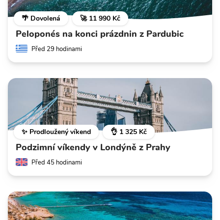
🌴 Dovolená
🚀 11 990 Kč
Peloponés na konci prázdnin z Pardubic
Před 29 hodinami
✨ Prodloužený víkend
👌 1 325 Kč
Podzimní víkendy v Londýně z Prahy
Před 45 hodinami