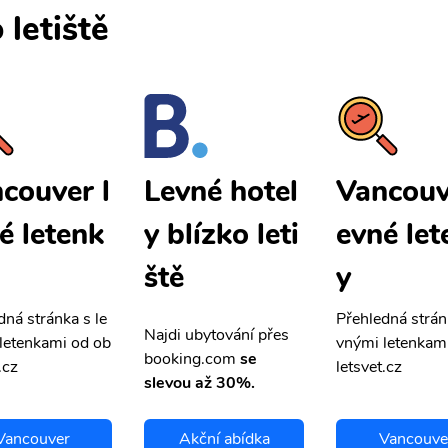
 letiště
couver l
Vancouv
Levné hotel
é letenk
evné let
y blízko leti
y
ště
dná stránka s le
Přehledná strán
Najdi ubytování přes
letenkami od ob
vnými letenkam
booking.com
se
.cz
letsvet.cz
slevou až 30%.
Vancouver
Akční abídka
Vancouve