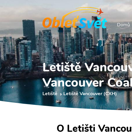
Domů
Letiště Vancou
Vancouver Coa
Letiště
Letiště Vancouver (CXH)
O Letišti Vanco