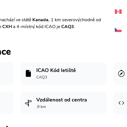
nachází ve státě
Kanada
, 1 km severovýchodně od
je
CXH
a 4-místný kód ICAO je
CAQ3
.
ace
ICAO Kód letiště
CAQ3
Vzdálenost od centra
.9 km