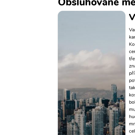
Obsluhované mě
V
Va
ka
Ko
ce
tře
zn
př
po
ta
ko
bo
mu
hu
mn
ce