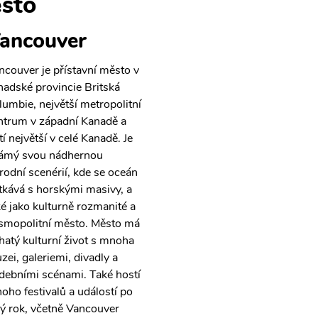
sto
ancouver
ncouver je přístavní město v
nadské provincie Britská
lumbie, největší metropolitní
ntrum v západní Kanadě a
tí největší v celé Kanadě. Je
ámý svou nádhernou
írodní scenérií, kde se oceán
tkává s horskými masivy, a
ké jako kulturně rozmanité a
smopolitní město. Město má
hatý kulturní život s mnoha
zei, galeriemi, divadly a
debními scénami. Také hostí
oho festivalů a událostí po
lý rok, včetně Vancouver