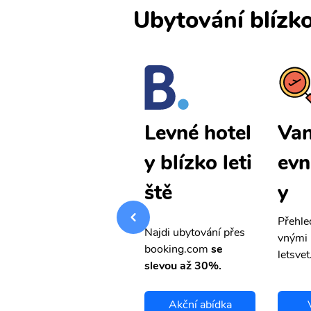
Ubytování blízko
Vancouver l
Van
Levné hotel
evné letenk
evn
y blízko leti
y
y
ště
Přehledná stránka s le
Přehle
Najdi ubytování přes
vnými letenkami od ob
vnými 
booking.com
se
letsvet.cz
letsvet
slevou až 30%.
Vancouver
Akční abídka