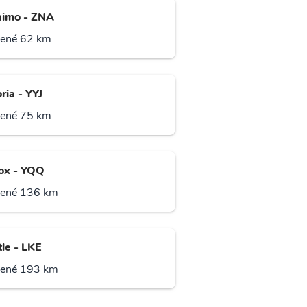
imo - ZNA
lené 62 km
ria - YYJ
lené 75 km
x - YQQ
lené 136 km
le - LKE
lené 193 km