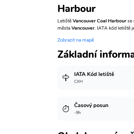
Harbour
Letiště
Vancouver Coal Harbour
se 
města
Vancouver
. IATA kód letiště 
Zobrazit na mapě
Základní inform
IATA Kód letiště
CXH
Časový posun
-9h