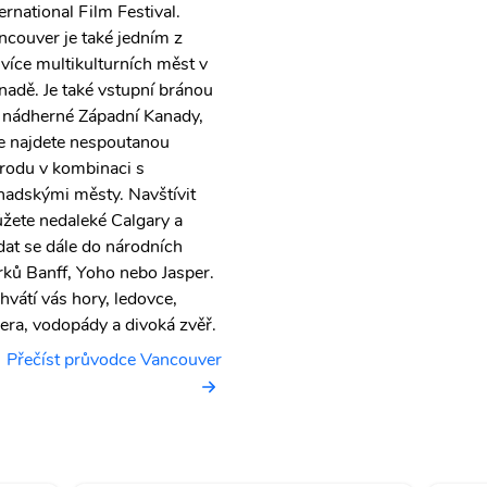
ernational Film Festival.
ncouver je také jedním z
jvíce multikulturních měst v
nadě. Je také vstupní bránou
 nádherné Západní Kanady,
e najdete nespoutanou
írodu v kombinaci s
nadskými městy. Navštívit
žete nedaleké Calgary a
dat se dále do národních
rků Banff, Yoho nebo Jasper.
hvátí vás hory, ledovce,
zera, vodopády a divoká zvěř.
Přečíst průvodce Vancouver