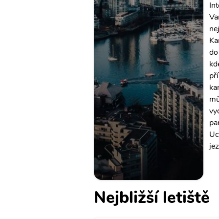
Int
Va
ne
Ka
do
kd
př
ka
mů
vy
pa
Uc
je
Nejbližší letiště