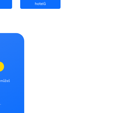
hotelů
letenky
e můžeš
.