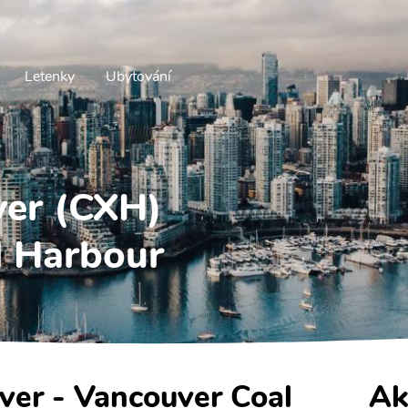
Letenky
Ubytování
ver (CXH)
l Harbour
uver - Vancouver Coal
Ak