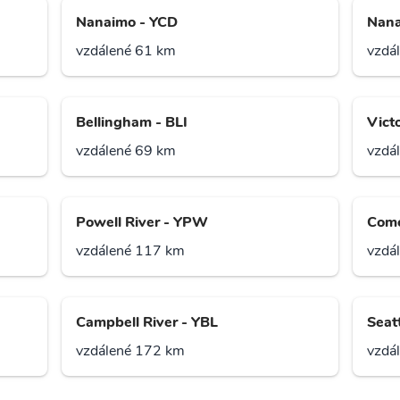
Nanaimo - YCD
Nana
vzdálené 61 km
vzdá
Bellingham - BLI
Victo
vzdálené 69 km
vzdá
Powell River - YPW
Como
vzdálené 117 km
vzdá
Campbell River - YBL
Seatt
vzdálené 172 km
vzdá