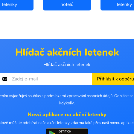
letenky
hotelů
letenky
Hlídač akčních letenek
Hlídač akčních letenek
Přihlásit k odběru
šením vyjadřuješ souhlas s podmínkami zpracování osobních údajů. Odhlásit s
kdykoliv.
Nová aplikace na akční letenky
Nově můžete odebírat naše akční letenky zdarma také přes naší novou aplikaci