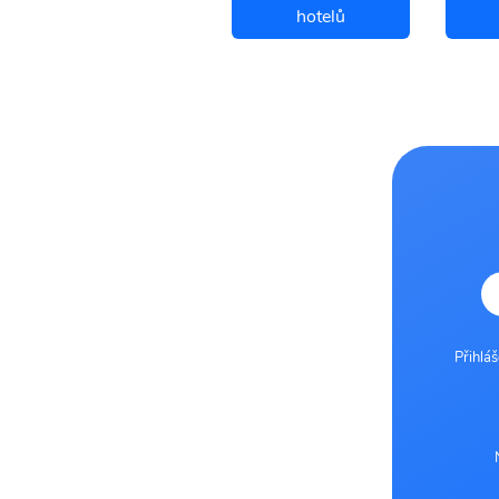
letenky
hotelů
Přihlá