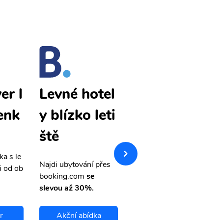
er l
Vancouver l
Levné hotel
enk
evné letenk
y blízko leti
y
ště
ka s le
Přehledná stránka s le
Najdi ubytování přes
i od ob
vnými letenkami od ob
booking.com
se
letsvet.cz
slevou až 30%.
r
Akční abídka
Vancouver