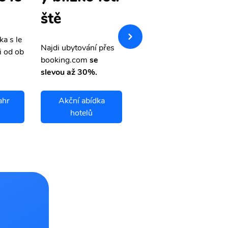
tenky
ště
ka s le
Přehledná stránka s le
Najdi ubytování přes
i od ob
vnými letenkami od ob
booking.com
se
letsvet.cz
slevou až 30%.
ahr
Akční abídka
Yanbu Al Bahr
hotelů
letenky