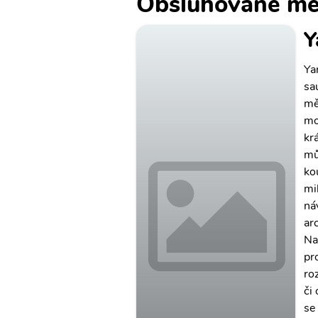
Obsluhované mě
Y
Ya
sa
mě
mo
kr
mů
ko
mil
ná
ar
Na
pr
ro
či
se