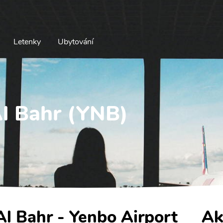
Letenky
Ubytování
Al Bahr (YNB)
Al Bahr - Yenbo Airport
Ak