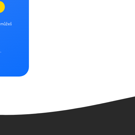
e můžeš
.