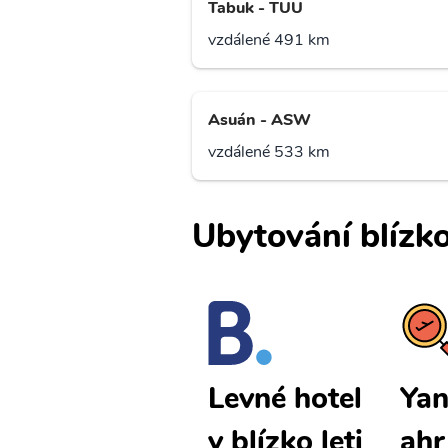
Tabuk - TUU
vzdálené 491 km
Asuán - ASW
vzdálené 533 km
Ubytování blízko
Yanbu Al B
Yan
Levné hotel
ahr levné le
ahr
y blízko leti