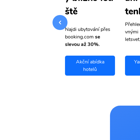
tenky
ten
ště
Přehledná stránka s le
Přehle
Najdi ubytování přes
vnými letenkami od ob
vnými 
booking.com
se
letsvet.cz
letsvet
slevou až 30%.
Yanbu Al Bahr
Akční abídka
Ya
letenky
hotelů