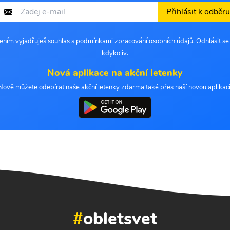
Přihlásit k odběru
šením vyjadřuješ souhlas s podmínkami zpracování osobních údajů. Odhlásit s
kdykoliv.
Nová aplikace na akční letenky
Nově můžete odebírat naše akční letenky zdarma také přes naší novou aplikaci
#
obletsvet