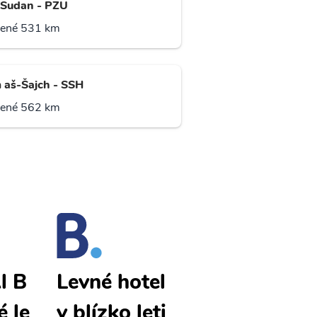
 Sudan - PZU
lené 531 km
 aš-Šajch - SSH
lené 562 km
l B
Yanbu Al B
Levné hotel
é le
ahr levné le
y blízko leti