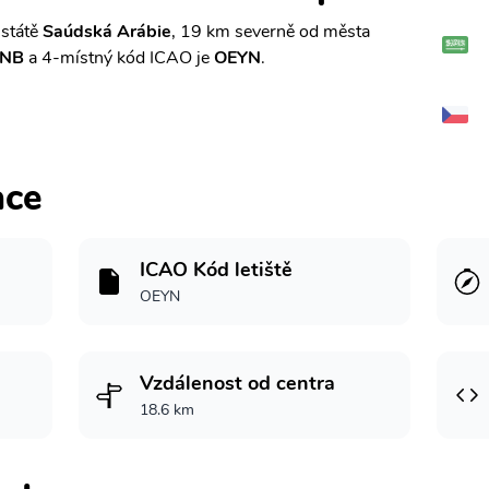
 státě
Saúdská Arábie
, 19 km severně od města
NB
a 4-místný kód ICAO je
OEYN
.
ace
ICAO Kód letiště
OEYN
Vzdálenost od centra
18.6 km