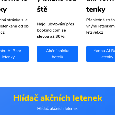
ky
tenky
ště
dná stránka s le
Přehledná strán
Najdi ubytování přes
letenkami od ob
vnými letenkam
booking.com
se
.cz
letsvet.cz
slevou až 30%.
nbu Al Bahr
Akční abídka
Yanbu Al B
letenky
hotelů
letenky
Hlídač akčních letenek
Hlídač akčních letenek