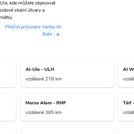
 Ula, kde můžete objevovat
sobivé skalní útvary a
mátky.
Přečíst průvodce Yanbu Al
Bahr
Al-Ula - ULH
Al W
vzdálené 278 km
vzdá
Marsa Alam - RMF
Táif 
vzdálené 385 km
vzdá