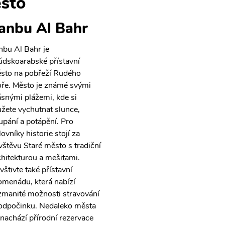
sto
anbu Al Bahr
nbu Al Bahr je
údskoarabské přístavní
sto na pobřeží Rudého
ře. Město je známé svými
ásnými plážemi, kde si
žete vychutnat slunce,
upání a potápění. Pro
ovníky historie stojí za
vštěvu Staré město s tradiční
chitekturou a mešitami.
vštivte také přístavní
omenádu, která nabízí
zmanité možnosti stravování
 odpočinku. Nedaleko města
 nachází přírodní rezervace