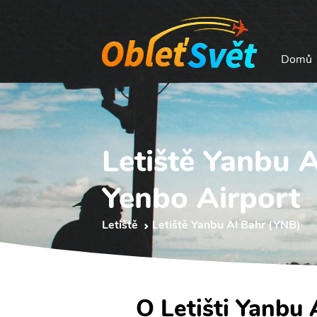
Domů
Letiště Yanbu 
Yenbo Airport
Letiště
Letiště Yanbu Al Bahr (YNB)
O Letišti Yanbu 