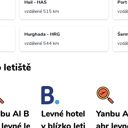
Hail - HAS
Port
vzdálené 515 km
vzdá
Hurghada - HRG
Šarm
vzdálené 544 km
vzdá
 letiště
bu Al B
Yanbu A
Levné hotel
 levné le
ahr levn
y blízko leti