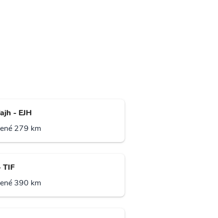
ajh - EJH
lené 279 km
- TIF
lené 390 km