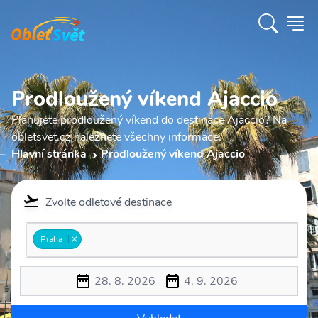
Prodloužený víkend Ajaccio
Plánujete prodloužený víkend do destinace Ajaccio? Na
obletsvet.cz naleznete všechny informace.
Hlavní stránka
Prodloužený víkend Ajaccio
Zvolte odletové destinace
Praha
28. 8. 2026
4. 9. 2026