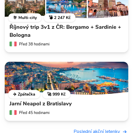
🤘 Multi-city
💣 2 247 Kč
Říjnový trip 3v1 z ČR: Bergamo + Sardinie +
Bologna
Před 38 hodinami
✈️ Zpátečka
🚀 999 Kč
Jarní Neapol z Bratislavy
Před 45 hodinami
Poslední akční letenky