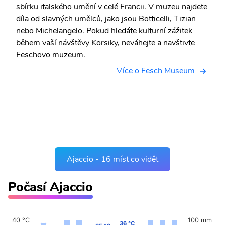
sbírku italského umění v celé Francii. V muzeu najdete
díla od slavných umělců, jako jsou Botticelli, Tizian
nebo Michelangelo. Pokud hledáte kulturní zážitek
během vaší návštěvy Korsiky, neváhejte a navštivte
Feschovo muzeum.
Více o Fesch Museum
Ajaccio - 16 míst co vidět
Počasí Ajaccio
40 °C
100 mm
36 °C
36 °C