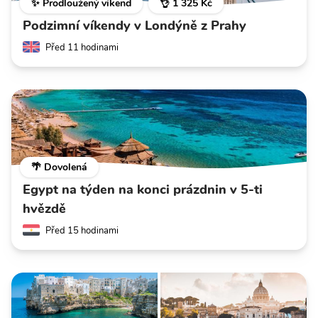
✨ Prodloužený víkend
👌 1 325 Kč
Podzimní víkendy v Londýně z Prahy
Před 11 hodinami
🌴 Dovolená
Egypt na týden na konci prázdnin v 5-ti
hvězdě
Před 15 hodinami