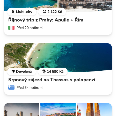
🤘 Multi-city
😍 2 122 Kč
Říjnový trip z Prahy: Apulie + Řím
Před 20 hodinami
🌴 Dovolená
👌 14 590 Kč
Srpnový zájezd na Thassos s polopenzí
Před 34 hodinami