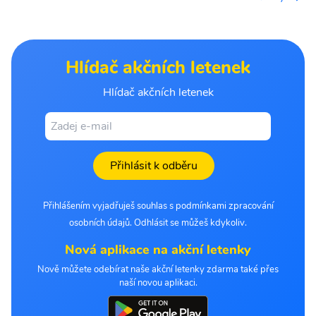
Hlídač akčních letenek
Hlídač akčních letenek
Přihlásit k odběru
Přihlášením vyjadřuješ souhlas s podmínkami zpracování
osobních údajů. Odhlásit se můžeš kdykoliv.
Nová aplikace na akční letenky
Nově můžete odebírat naše akční letenky zdarma také přes
naší novou aplikaci.