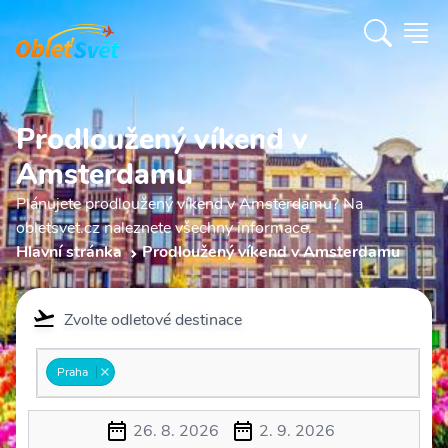
Prodloužený víkend v
Amsterdamu
Plánujete prodloužený víkend v Amsterdamu? Na
obletsvet.cz naleznete všechny informace.
Hlavní stránka
Prodloužený víkend v Amsterdamu
Zvolte odletové destinace
Praha
26. 8. 2026
2. 9. 2026