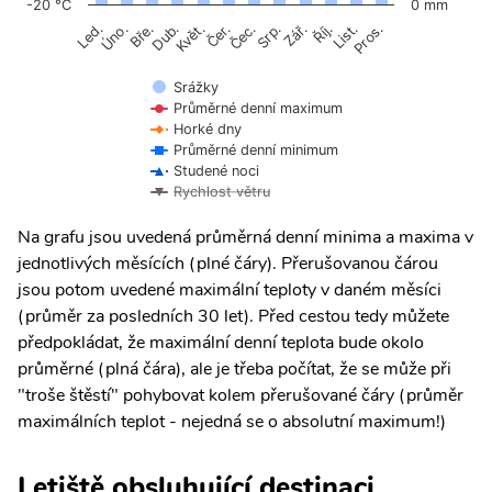
-20 °C
0 mm
Úno.
Čer.
Čec.
Říj.
Led.
Bře.
Dub.
Květ.
Srp.
Zář.
List.
Pros.
Srážky
Průměrné denní maximum
Horké dny
Průměrné denní minimum
Studené noci
Rychlost větru
Na grafu jsou uvedená průměrná denní minima a maxima v
jednotlivých měsících (plné čáry). Přerušovanou čárou
jsou potom uvedené maximální teploty v daném měsíci
(průměr za posledních 30 let). Před cestou tedy můžete
předpokládat, že maximální denní teplota bude okolo
průměrné (plná čára), ale je třeba počítat, že se může při
"troše štěstí" pohybovat kolem přerušované čáry (průměr
maximálních teplot - nejedná se o absolutní maximum!)
Letiště obsluhující destinaci