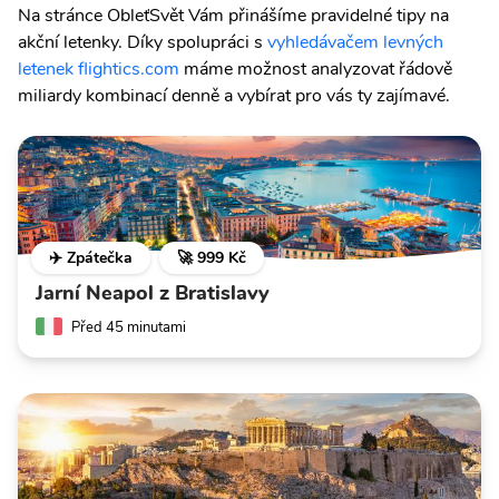
Na stránce ObleťSvět Vám přinášíme pravidelné tipy na
akční letenky. Díky spolupráci s
vyhledávačem levných
letenek flightics.com
máme možnost analyzovat řádově
miliardy kombinací denně a vybírat pro vás ty zajímavé.
✈️ Zpátečka
🚀 999 Kč
Jarní Neapol z Bratislavy
Před 45 minutami