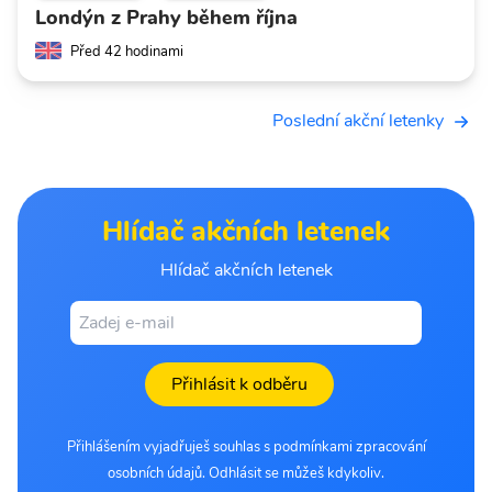
Londýn z Prahy během října
Před 42 hodinami
Poslední akční letenky
Hlídač akčních letenek
Hlídač akčních letenek
Přihlásit k odběru
Přihlášením vyjadřuješ souhlas s podmínkami zpracování
osobních údajů. Odhlásit se můžeš kdykoliv.