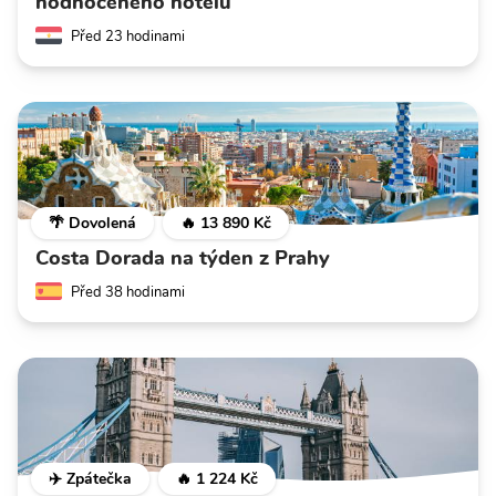
hodnoceného hotelu
Před 23 hodinami
🌴 Dovolená
🔥 13 890 Kč
Costa Dorada na týden z Prahy
Před 38 hodinami
✈️ Zpátečka
🔥 1 224 Kč