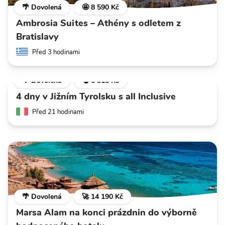
🌴 Dovolená
🤩 8 590 Kč
Ambrosia Suites – Athény s odletem z
Bratislavy
Před 3 hodinami
🌴 Dovolená
💣 6 318 Kč
4 dny v Jižním Tyrolsku s all Inclusive
Před 21 hodinami
🌴 Dovolená
🚀 14 190 Kč
Marsa Alam na konci prázdnin do výborně