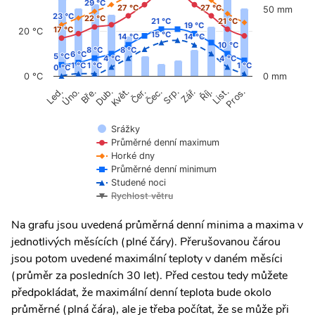
29 °C
29 °C
27 °C
27 °C
27 °C
27 °C
50 mm
23 °C
23 °C
22 °C
22 °C
21 °C
21 °C
21 °C
21 °C
19 °C
19 °C
17 °C
17 °C
20 °C
15 °C
15 °C
14 °C
14 °C
14 °C
14 °C
10 °C
10 °C
8 °C
8 °C
8 °C
8 °C
6 °C
6 °C
5 °C
5 °C
4 °C
4 °C
4 °C
4 °C
1 °C
1 °C
1 °C
1 °C
1 °C
1 °C
0 °C
0 °C
0 °C
0 mm
Úno.
Čer.
Čec.
Říj.
Květ.
Srp.
List.
Bře.
Zář.
Pros.
Led.
Dub.
Srážky
Průměrné denní maximum
Horké dny
Průměrné denní minimum
Studené noci
Rychlost větru
Na grafu jsou uvedená průměrná denní minima a maxima v
jednotlivých měsících (plné čáry). Přerušovanou čárou
jsou potom uvedené maximální teploty v daném měsíci
(průměr za posledních 30 let). Před cestou tedy můžete
předpokládat, že maximální denní teplota bude okolo
průměrné (plná čára), ale je třeba počítat, že se může při