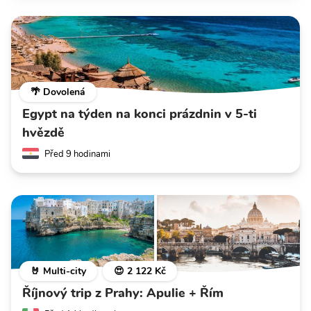
🌴 Dovolená
Egypt na týden na konci prázdnin v 5-ti
hvězdě
Před 9 hodinami
🤘 Multi-city
😍 2 122 Kč
Říjnový trip z Prahy: Apulie + Řím