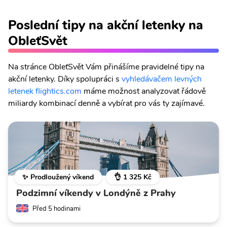
Poslední tipy na akční letenky na
ObleťSvět
Na stránce ObleťSvět Vám přinášíme pravidelné tipy na
akční letenky. Díky spolupráci s
vyhledávačem levných
letenek flightics.com
máme možnost analyzovat řádově
miliardy kombinací denně a vybírat pro vás ty zajímavé.
✨ Prodloužený víkend
👌 1 325 Kč
Podzimní víkendy v Londýně z Prahy
Před 5 hodinami