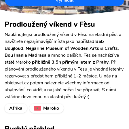
Vyhledat
Prodloužený víkend v Fèsu
Naplánujte jsi prodloužený víkend v Fèsu na vlastní pěst a
navštivte nejzajímavější místa jako například
Bab
Boujloud
,
Nejjarine Museum of Wooden Arts & Crafts
,
Bou Inania Madrasa
a mnoho dalších. Fès se nachází ve
státě Maroko
přibližně 3.5h přímým letem z Prahy
. Při
plánování prodlouženého víkendu v Fèsu je vhodné letenky
rezervovat s předstihem přibližně 1-2 měsíce. U nás na
obletsvet.cz potom naleznete všechny informace od
ubytování, co vidět a na jaké počasí se připravit. S námi
zvládne dovolenou na vlastní pěst každý :)
Afrika
Maroko
Rychlý přehled