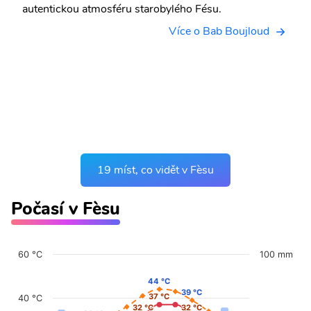
autentickou atmosféru starobylého Fésu.
Více o Bab Boujloud
19 míst, co vidět v Fèsu
Počasí v Fèsu
60 °C
100 mm
44 °C
44 °C
39 °C
39 °C
37 °C
37 °C
40 °C
32 °C
32 °C
32 °C
32 °C