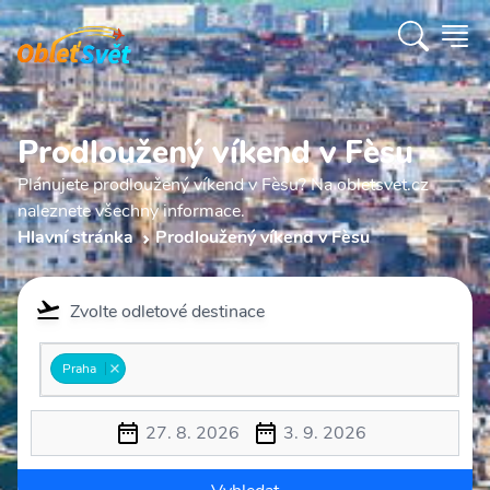
Prodloužený víkend v Fèsu
Plánujete prodloužený víkend v Fèsu? Na obletsvet.cz
naleznete všechny informace.
Hlavní stránka
Prodloužený víkend v Fèsu
Zvolte odletové destinace
Praha
27. 8. 2026
3. 9. 2026