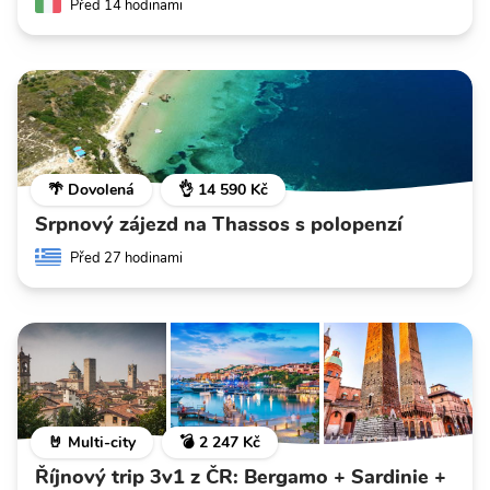
Před 14 hodinami
🌴 Dovolená
👌 14 590 Kč
Srpnový zájezd na Thassos s polopenzí
Před 27 hodinami
🤘 Multi-city
💣 2 247 Kč
Říjnový trip 3v1 z ČR: Bergamo + Sardinie +