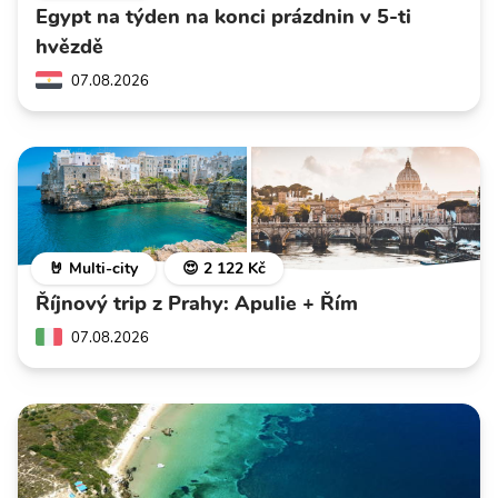
Egypt na týden na konci prázdnin v 5-ti
hvězdě
07.08.2026
🤘 Multi-city
😍 2 122 Kč
Říjnový trip z Prahy: Apulie + Řím
07.08.2026