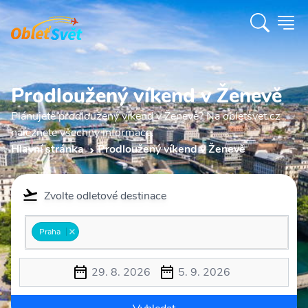
Prodloužený víkend v Ženevě
Plánujete prodloužený víkend v Ženevě? Na obletsvet.cz
naleznete všechny informace.
Hlavní stránka
Prodloužený víkend v Ženevě
Zvolte odletové destinace
Praha
29. 8. 2026
5. 9. 2026