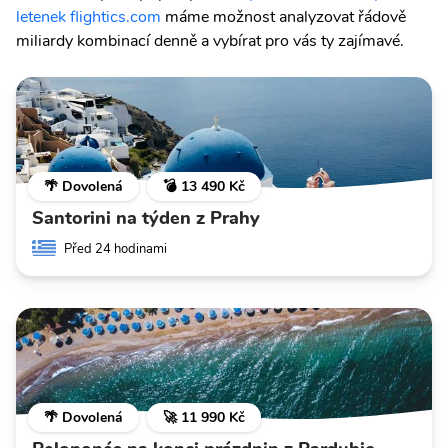
letenek flightics.com
máme možnost analyzovat řádově
miliardy kombinací denně a vybírat pro vás ty zajímavé.
🌴 Dovolená
💣 13 490 Kč
Santorini na týden z Prahy
Před 24 hodinami
🌴 Dovolená
🚀 11 990 Kč