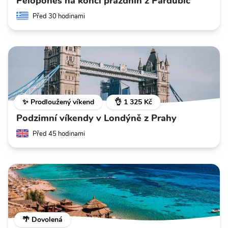
Peloponés na konci prázdnin z Pardubic
Před 30 hodinami
✨ Prodloužený víkend
👌 1 325 Kč
Podzimní víkendy v Londýně z Prahy
Před 45 hodinami
🌴 Dovolená