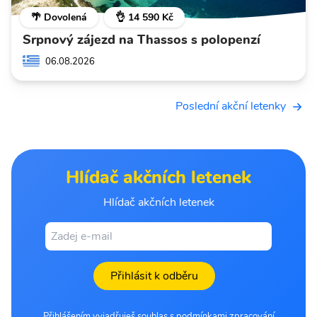
🌴 Dovolená
👌 14 590 Kč
Srpnový zájezd na Thassos s polopenzí
06.08.2026
Poslední akční letenky
Hlídač akčních letenek
Hlídač akčních letenek
Přihlásit k odběru
Přihlášením vyjadřuješ souhlas s podmínkami zpracování