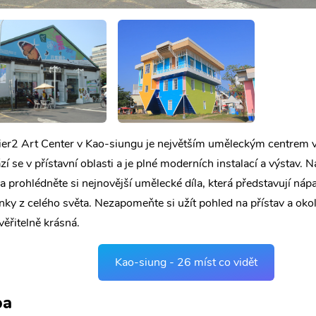
ier2 Art Center v Kao-siungu je největším uměleckým centrem 
í se v přístavní oblasti a je plné moderních instalací a výstav. N
a prohlédněte si nejnovější umělecké díla, která představují nápa
ky z celého světa. Nezapomeňte si užít pohled na přístav a okoln
věřitelně krásná.
Kao-siung - 26 míst co vidět
pa