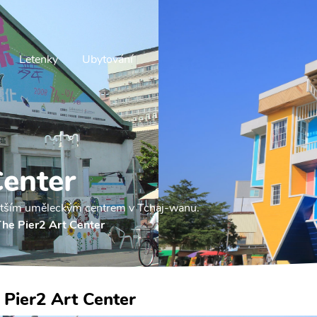
Letenky
Ubytování
Center
větším uměleckým centrem v Tchaj-wanu.
he Pier2 Art Center
 Pier2 Art Center