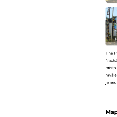
The P
Nacház
místo 
myšlen
je neu
Ma