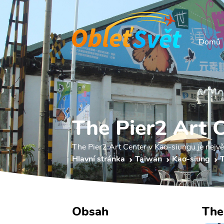
Domů
The Pier2 Art 
The Pier2 Art Center v Kao-siungu je nej
Hlavní stránka
Taiwan
Kao-siung
T
Obsah
The