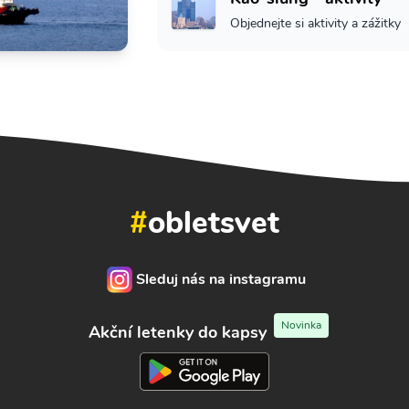
Objednejte si aktivity a zážitky
#
obletsvet
Sleduj nás na instagramu
Novinka
Akční letenky do kapsy