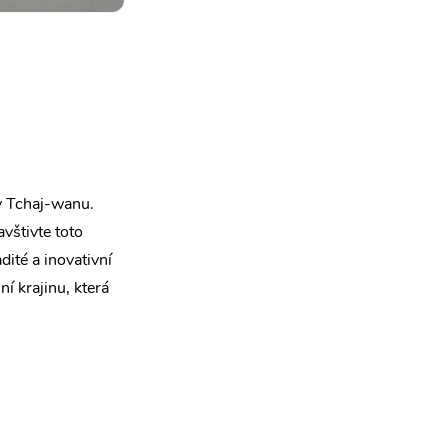
v Tchaj-wanu.
avštivte toto
dité a inovativní
í krajinu, která