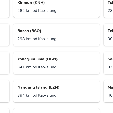
Kinmen (KNH)
Tc
282 km od Kao-siung
28
Basco (BSO)
Tc
298 km od Kao-siung
30
Yonaguni Jima (OGN)
Ša
341 km od Kao-siung
37
Nangang Island (LZN)
Ma
394 km od Kao-siung
40