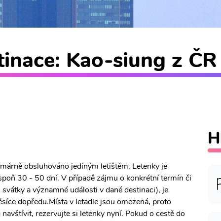
inace: Kao-siung z ČR 
H
rimárně obsluhováno jediným letištěm. Letenky je
poň 30 - 50 dní. V případě zájmu o konkrétní termín či
, svátky a významné události v dané destinaci), je
síce dopředu.Místa v letadle jsou omezená, proto
navštívit, rezervujte si letenky nyní. Pokud o cestě do