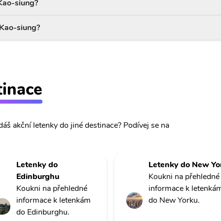
 Kao-siung?
 Kao-siung?
tinace
dáš akční letenky do jiné destinace? Podívej se na
Letenky do
Letenky do New Yo
Edinburghu
Koukni na přehledné
Koukni na přehledné
informace k letenká
informace k letenkám
do New Yorku.
do Edinburghu.