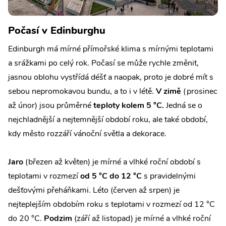
Počasí v Edinburghu
Edinburgh má mírné přímořské klima s mírnými teplotami
a srážkami po celý rok. Počasí se může rychle změnit,
jasnou oblohu vystřídá déšť a naopak, proto je dobré mít s
sebou nepromokavou bundu, a to i v létě.
V zimě
(prosinec
až únor) jsou průměrné
teploty kolem 5 °C.
Jedná se o
nejchladnější a nejtemnější období roku, ale také období,
kdy město rozzáří vánoční světla a dekorace.
Jaro
(březen až květen) je mírné a vlhké roční období s
teplotami v rozmezí
od 5 °C do 12 °C
s pravidelnými
dešťovými přeháňkami. Léto (červen až srpen) je
nejteplejším obdobím roku s teplotami v rozmezí od 12 °C
do 20 °C.
Podzim
(září až listopad) je mírné a vlhké roční