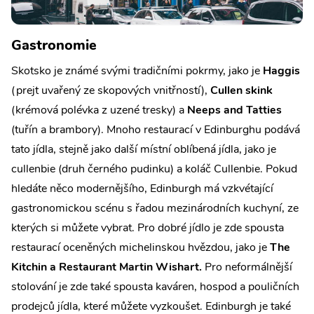
Gastronomie
Skotsko je známé svými tradičními pokrmy, jako je
Haggis
(prejt uvařený ze skopových vnitřností),
Cullen skink
(krémová polévka z uzené tresky) a
Neeps and Tatties
(tuřín a brambory). Mnoho restaurací v Edinburghu podává
tato jídla, stejně jako další místní oblíbená jídla, jako je
cullenbie (druh černého pudinku) a koláč Cullenbie. Pokud
hledáte něco modernějšího, Edinburgh má vzkvétající
gastronomickou scénu s řadou mezinárodních kuchyní, ze
kterých si můžete vybrat. Pro dobré jídlo je zde spousta
restaurací oceněných michelinskou hvězdou, jako je
The
Kitchin a Restaurant Martin Wishart.
Pro neformálnější
stolování je zde také spousta kaváren, hospod a pouličních
prodejců jídla, které můžete vyzkoušet. Edinburgh je také