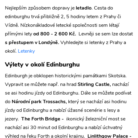
Nejlepším způsobem dopravy je
letadlo
. Cesta do
edinburghu trvá přibližně 2, 5 hodiny letem z Prahy či
Vídně. Nízkonákladové letecké společnosti sem létají
přímými lety
od 800 - 2 600 Kč.
Levněji se sem lze dostat
s přestupem v Londýně.
Vyhledejte si letenky z Prahy a
okolí.
Letenky
Výlety v okolí Edinburghu
Edinburgh je obklopen historickými památkami Skotska.
Vypravit se můžete např. na hrad
Stirling Castle,
nachází
se asi hodinu jízdy od Edinburghu. Dále se můžete podívat
do
Národní park Trossachs,
který se nachází asi hodinu
jízdy od Edinburghu a nabízí úžasné scenérie s lesy a
jezery.
The Forth Bridge -
ikonický železniční most se
nachází asi 30 minut od Edinburghu a nabízí úchvatný
výhled na řeku Forth a okolní krajinu.
Linlithgow Palace -