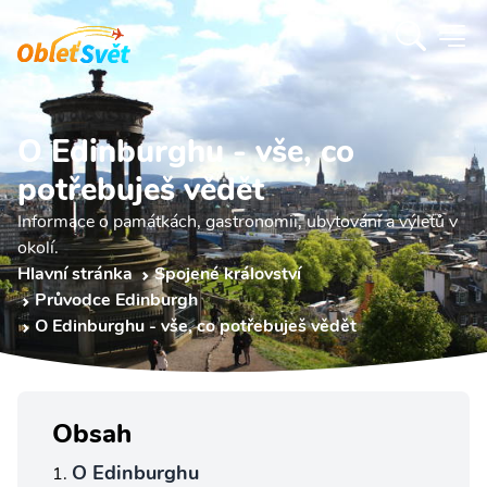
O Edinburghu - vše, co
potřebuješ vědět
Informace o památkách, gastronomii, ubytování a výletů v
okolí.
Hlavní stránka
Spojené království
Průvodce Edinburgh
O Edinburghu - vše, co potřebuješ vědět
Obsah
O Edinburghu