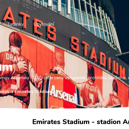
Letenky
Ubytování
ium
mov Arsenalu FC. Zjistěte ceny vstupenek, prohlídku stadionu, 
.
ndýn
Emirates Stadium
Emirates Stadium - stadion A