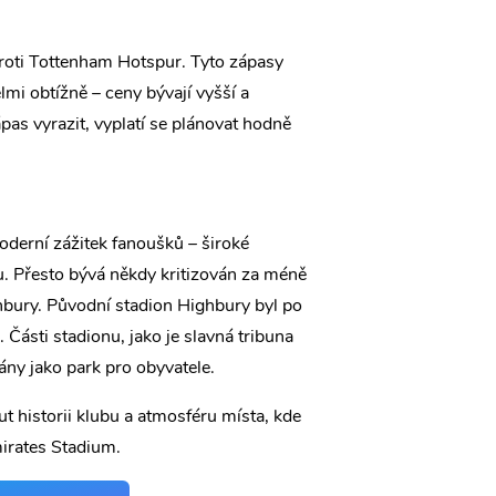
roti Tottenham Hotspur. Tyto zápasy
elmi obtížně – ceny bývají vyšší a
as vyrazit, vyplatí se plánovat hodně
derní zážitek fanoušků – široké
u. Přesto bývá někdy kritizován za méně
hbury. Původní stadion Highbury byl po
Části stadionu, jako je slavná tribuna
ány jako park pro obyvatele.
 historii klubu a atmosféru místa, kde
mirates Stadium.