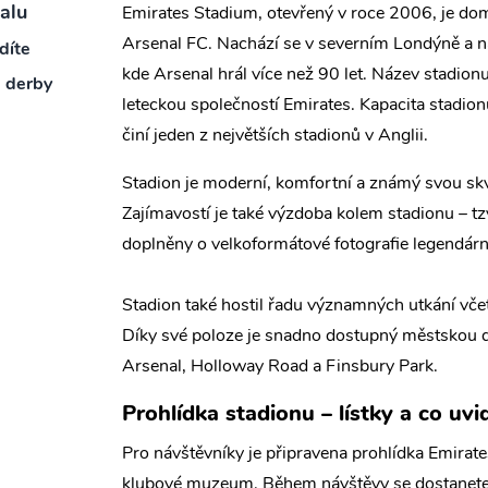
alu
Emirates Stadium, otevřený v roce 2006, je d
Arsenal FC. Nachází se v severním Londýně a na
díte
kde Arsenal hrál více než 90 let. Název stadio
é derby
leteckou společností Emirates. Kapacita stadionu
činí jeden z největších stadionů v Anglii.
Stadion je moderní, komfortní a známý svou skv
Zajímavostí je také výzdoba kolem stadionu – tzv
doplněny o velkoformátové fotografie legendárn
Stadion také hostil řadu významných utkání vč
Díky své poloze je snadno dostupný městskou do
Arsenal, Holloway Road a Finsbury Park.
Prohlídka stadionu – lístky a co uvi
Pro návštěvníky je připravena prohlídka Emirate
klubové muzeum. Během návštěvy se dostanete