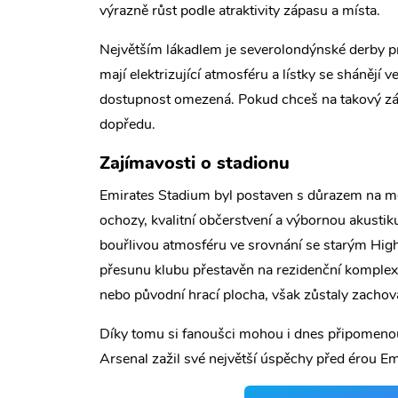
výrazně růst podle atraktivity zápasu a místa.
Největším lákadlem je severolondýnské derby p
mají elektrizující atmosféru a lístky se shánějí v
dostupnost omezená. Pokud chceš na takový záp
dopředu.
Zajímavosti o stadionu
Emirates Stadium byl postaven s důrazem na mo
ochozy, kvalitní občerstvení a výbornou akustik
bouřlivou atmosféru ve srovnání se starým Hig
přesunu klubu přestavěn na rezidenční komplex. 
nebo původní hrací plocha, však zůstaly zachov
Díky tomu si fanoušci mohou i dnes připomenout
Arsenal zažil své největší úspěchy před érou E