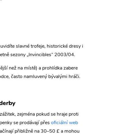
idíte slavné trofeje, historické dresy i
včetně sezony „Invincibles“ 2003/04.
nější než na místě) a prohlídka zabere
vodce, často namluvený bývalými hráči.
 derby
zážitek, zejména pokud se hraje proti
penky se prodávají přes
oficiální web
 začínají přibližně na 30–50 £ a mohou