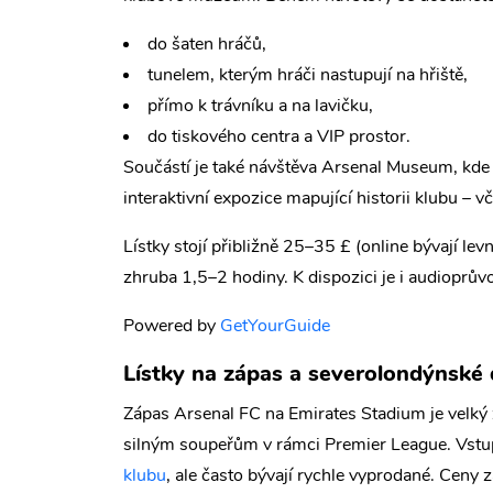
do šaten hráčů,
tunelem, kterým hráči nastupují na hřiště,
přímo k trávníku a na lavičku,
do tiskového centra a VIP prostor.
Součástí je také návštěva Arsenal Museum, kde uv
interaktivní expozice mapující historii klubu – 
Lístky stojí přibližně 25–35 £ (online bývají lev
zhruba 1,5–2 hodiny. K dispozici je i audioprů
Powered by
GetYourGuide
Lístky na zápas a severolondýnské
Zápas Arsenal FC na Emirates Stadium je velký 
silným soupeřům v rámci Premier League. Vstu
klubu
, ale často bývají rychle vyprodané. Ceny