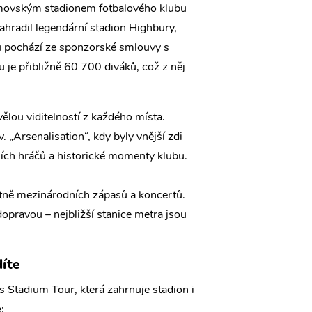
omovským stadionem fotbalového klubu
hradil legendární stadion Highbury,
nu pochází ze sponzorské smlouvy s
 je přibližně 60 700 diváků, což z něj
ělou viditelností z každého místa.
. „Arsenalisation“, kdy byly vnější zdi
ích hráčů a historické momenty klubu.
etně mezinárodních zápasů a koncertů.
pravou – nejbližší stanice metra jsou
díte
s Stadium Tour, která zahrnuje stadion i
: