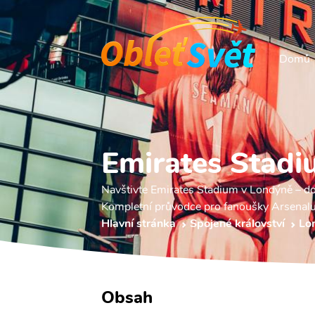
Domů
Emirates Stad
Navštivte Emirates Stadium v Londýně – do
Kompletní průvodce pro fanoušky Arsenalu
Hlavní stránka
Spojené království
Lo
Obsah