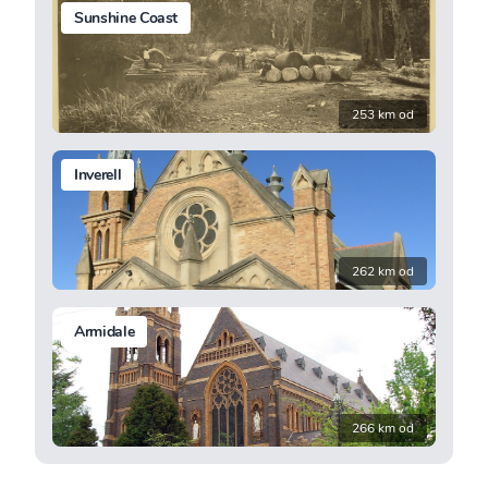
Sunshine Coast
253 km od
Inverell
262 km od
Armidale
266 km od