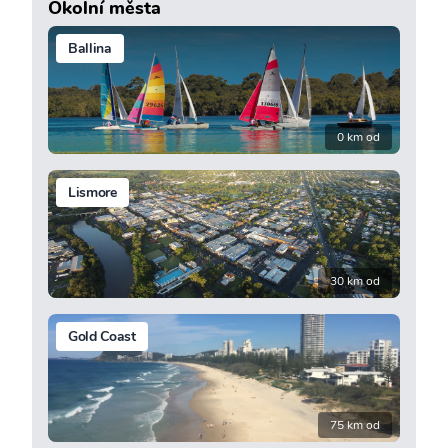
Okolní města
Ballina
0 km od
Lismore
30 km od
Gold Coast
75 km od