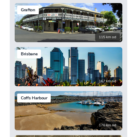
Grafton
115 km od
Brisbane
167 km od
Coffs Harbour
170 km od