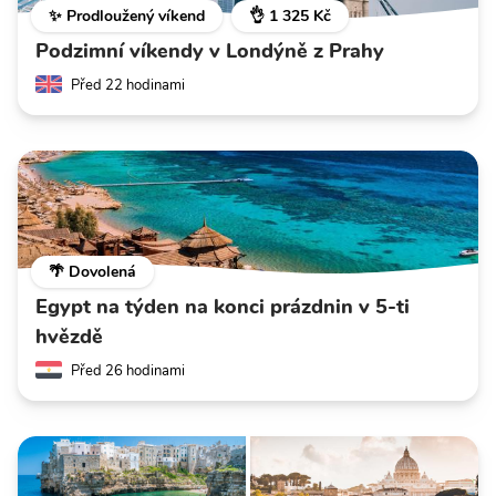
✨ Prodloužený víkend
👌 1 325 Kč
Podzimní víkendy v Londýně z Prahy
Před 22 hodinami
🌴 Dovolená
Egypt na týden na konci prázdnin v 5-ti
hvězdě
Před 26 hodinami