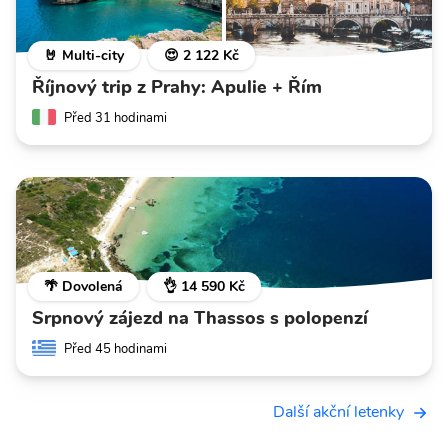
🤘 Multi-city
😍 2 122 Kč
Říjnový trip z Prahy: Apulie + Řím
Před 31 hodinami
🌴 Dovolená
👌 14 590 Kč
Srpnový zájezd na Thassos s polopenzí
Před 45 hodinami
Další akční letenky