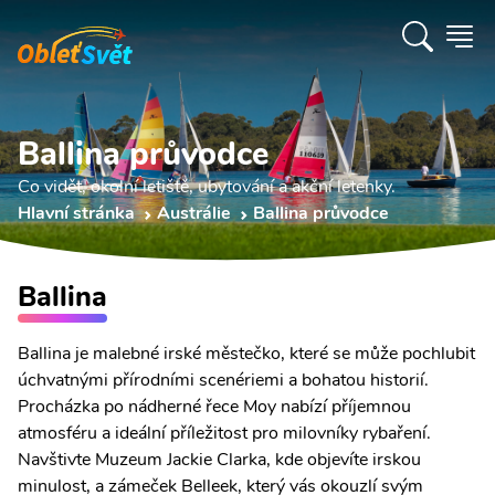
Ballina průvodce
Co vidět, okolní letiště, ubytování a akční letenky.
Hlavní stránka
Austrálie
Ballina průvodce
Ballina
Ballina je malebné irské městečko, které se může pochlubit
úchvatnými přírodními scenériemi a bohatou historií.
Procházka po nádherné řece Moy nabízí příjemnou
atmosféru a ideální příležitost pro milovníky rybaření.
Navštivte Muzeum Jackie Clarka, kde objevíte irskou
minulost, a zámeček Belleek, který vás okouzlí svým