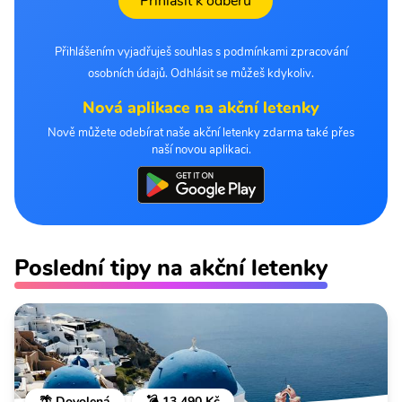
Přihlásit k odběru
Přihlášením vyjadřuješ souhlas s podmínkami zpracování
osobních údajů. Odhlásit se můžeš kdykoliv.
Nová aplikace na akční letenky
Nově můžete odebírat naše akční letenky zdarma také přes
naší novou aplikaci.
Poslední tipy na akční letenky
🌴 Dovolená
💣 13 490 Kč