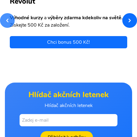
Revolut
Výhodné kurzy
a
výběry zdarma kdekoliv na světě.
Získejte 500 Kč za založení.
Chci bonus 500 Kč!
Hlídač akčních letenek
Hlídač akčních letenek