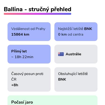
Ballina - stručný přehled
Vzdálenost od Prahy
Nejbližší letiště
BNK
15864 km
0 km
od centra
Přímý let
Austrálie
~ 18h 22min
Časový posun proti
Obsluhující letiště
ČR
BNK
+8h
Počasí jaro