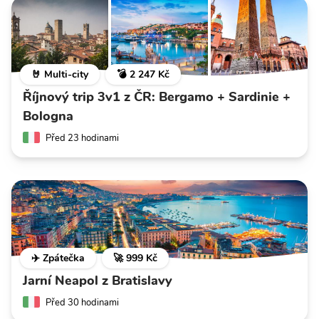
🤘 Multi-city
💣 2 247 Kč
Říjnový trip 3v1 z ČR: Bergamo + Sardinie +
Bologna
Před 23 hodinami
✈️ Zpátečka
🚀 999 Kč
Jarní Neapol z Bratislavy
Před 30 hodinami