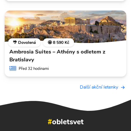
🌴 Dovolená
🤩 8 590 Kč
Ambrosia Suites – Athény s odletem z
Bratislavy
Před 32 hodinami
Další akční letenky
#
obletsvet