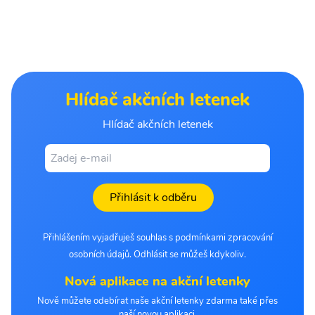
Hlídač akčních letenek
Hlídač akčních letenek
Přihlásit k odběru
Přihlášením vyjadřuješ souhlas s podmínkami zpracování
osobních údajů. Odhlásit se můžeš kdykoliv.
Nová aplikace na akční letenky
Nově můžete odebírat naše akční letenky zdarma také přes
naší novou aplikaci.