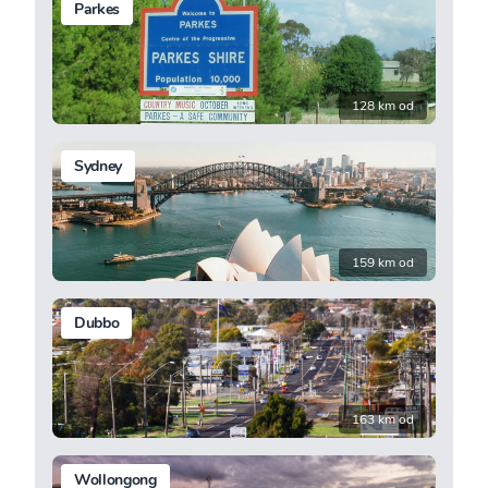
Parkes
128 km od
Sydney
159 km od
Dubbo
163 km od
Wollongong