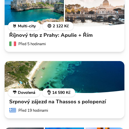
🤘 Multi-city
😍 2 122 Kč
Říjnový trip z Prahy: Apulie + Řím
Před 5 hodinami
🌴 Dovolená
👌 14 590 Kč
Srpnový zájezd na Thassos s polopenzí
Před 19 hodinami