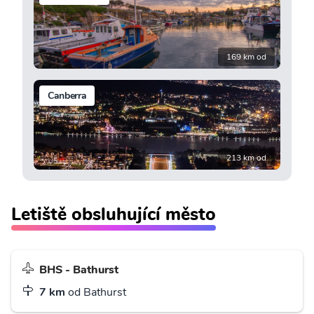
169 km od
Canberra
213 km od
Letiště obsluhující město
BHS - Bathurst
7 km
od Bathurst