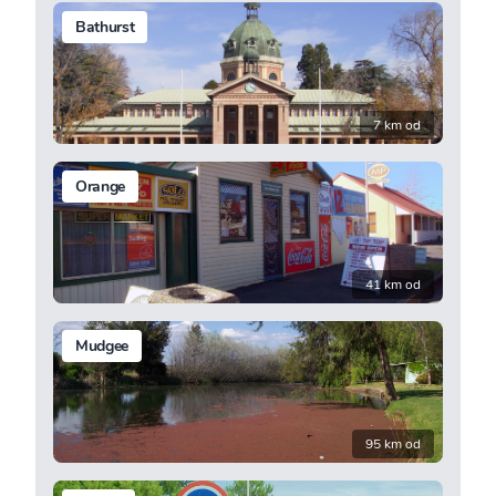
Bathurst
7 km od
Orange
41 km od
Mudgee
95 km od