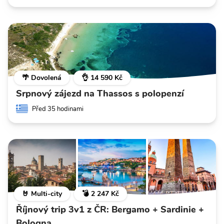
🌴 Dovolená
👌 14 590 Kč
Srpnový zájezd na Thassos s polopenzí
Před 35 hodinami
🤘 Multi-city
💣 2 247 Kč
Říjnový trip 3v1 z ČR: Bergamo + Sardinie +
Bologna