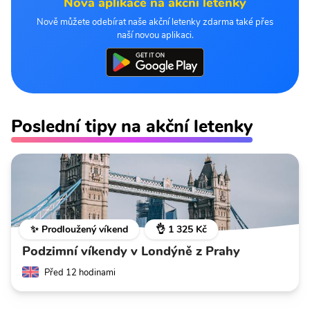
Nová aplikace na akční letenky
Nově můžete odebírat naše akční letenky zdarma také přes
naší novou aplikaci.
Poslední tipy na akční letenky
✨ Prodloužený víkend
👌 1 325 Kč
Podzimní víkendy v Londýně z Prahy
Před 12 hodinami