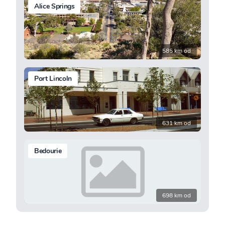
Alice Springs
585 km od
Port Lincoln
631 km od
Bedourie
698 km od