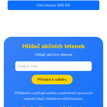
Chci bonus 500 Kč!
Hlídač akčních letenek
Hlídač akčních letenek
Přihlásit k odběru
Přihlášením vyjadřuješ souhlas s podmínkami zpracování
osobních údajů. Odhlásit se můžeš kdykoliv.