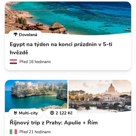
🌴 Dovolená
Egypt na týden na konci prázdnin v 5-ti
hvězdě
Před 16 hodinami
🤘 Multi-city
😍 2 122 Kč
Říjnový trip z Prahy: Apulie + Řím
Před 21 hodinami