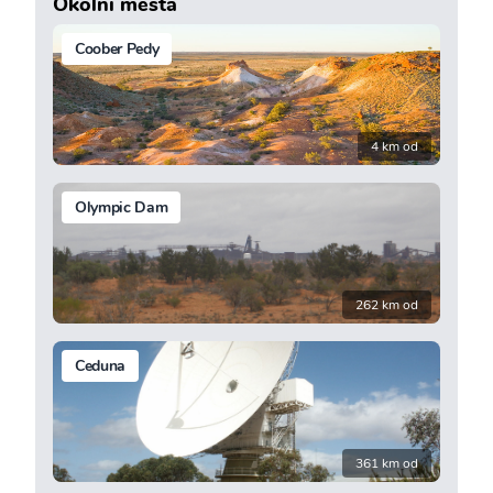
Okolní města
Coober Pedy
4 km od
Olympic Dam
262 km od
Ceduna
361 km od