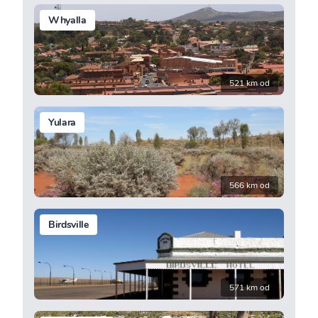
Whyalla
521 km od
Yulara
566 km od
Birdsville
571 km od