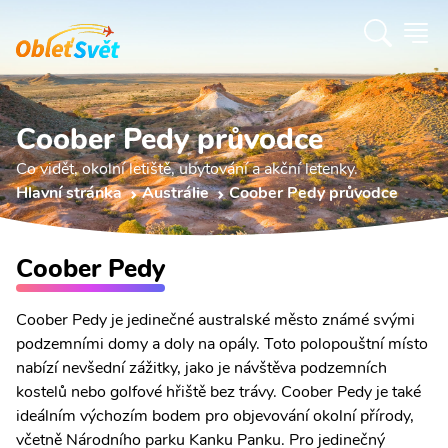
Coober Pedy průvodce
Co vidět, okolní letiště, ubytování a akční letenky.
Hlavní stránka
Austrálie
Coober Pedy průvodce
Coober Pedy
Coober Pedy je jedinečné australské město známé svými
podzemními domy a doly na opály. Toto polopouštní místo
nabízí nevšední zážitky, jako je návštěva podzemních
kostelů nebo golfové hřiště bez trávy. Coober Pedy je také
ideálním výchozím bodem pro objevování okolní přírody,
včetně Národního parku Kanku Panku. Pro jedinečný