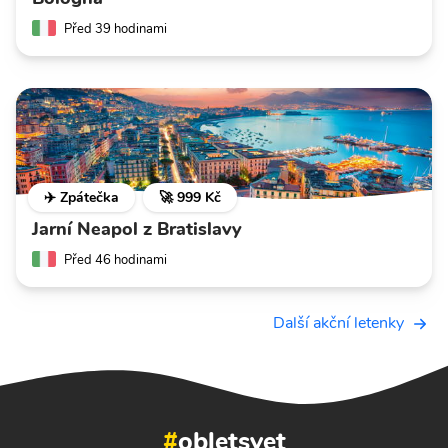
Před 39 hodinami
✈️ Zpátečka
🚀 999 Kč
Jarní Neapol z Bratislavy
Před 46 hodinami
Další akční letenky
#
obletsvet