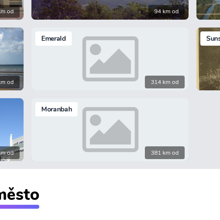
km od
94 km od
Emerald
Suns
km od
314 km od
Moranbah
km od
381 km od
 město