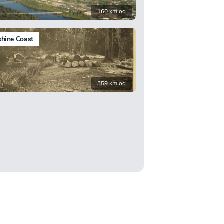
160 km od
hine Coast
359 km od