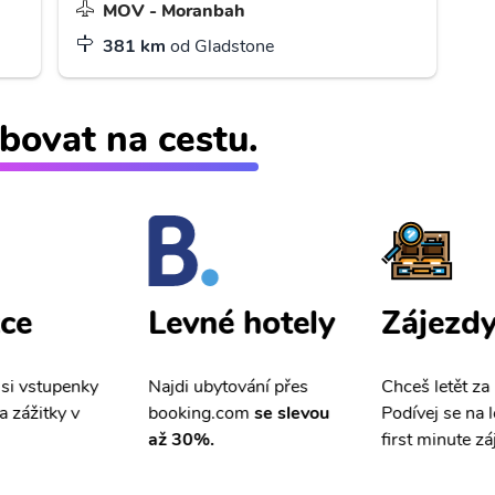
MOV - Moranbah
381 km
od Gladstone
bovat na cestu.
ce
Zájezd
Levné hotely
 si vstupenky
Chceš letět za
Najdi ubytování přes
a zážitky v
Podívej se na l
booking.com
se slevou
first minute zá
až 30%.