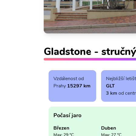
Gladstone - stručný
Vzdálenost od
Nejbližší letiš
Prahy
15297 km
GLT
3 km
od cent
Počasí jaro
Březen
Duben
Max: 29 °C
Max: 27 °C