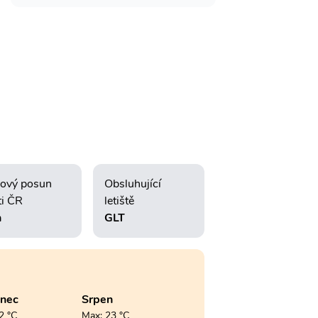
ový posun
Obsluhující
ti ČR
letiště
h
GLT
enec
Srpen
2 °C
Max: 23 °C