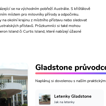
zející se na východním pobřeží Austrálie. S křišťálově
álním místem pro milovníky přírody a odpočinku.
 na okolní krajinu z místního přístavu nebo sledovat
 australských přístavů. Průzkumníci si také mohou
eron Island či Curtis Island, které nabízejí úžasné
Gladstone průvodc
Naplánuj si dovolenou s naším praktický
Letenky Gladstone
Jak na letenky