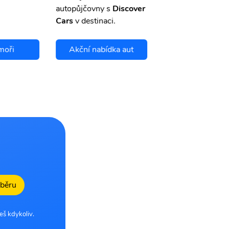
autopůjčovny s
Discover
Cars
v destinaci.
moři
Akční nabídka aut
Chci se pojis
dběru
eš kdykoliv.