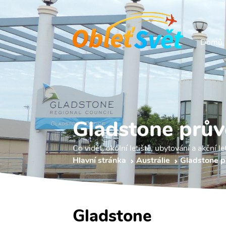
Domů
Gladstone prů
Co vidět, okolní letiště, ubytování a akční le
Hlavní stránka
Austrálie
Gladstone 
Gladstone