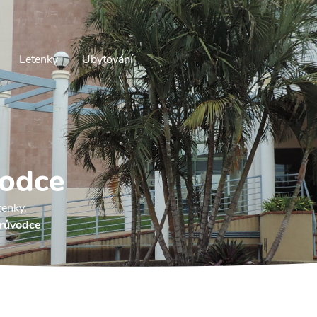
Letenky
Ubytování
vodce
tenky.
průvodce