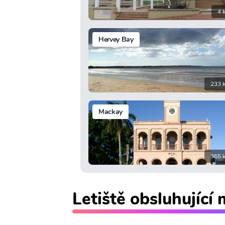
4 
Hervey Bay
233 
Mackay
365 
Letiště obsluhující