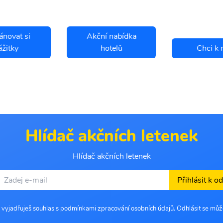
ánovat si
Akční nabídka
ážitky
hotelů
Chci k 
Hlídač akčních letenek
Hlídač akčních letenek
Přihlásit k o
 vyjadřuješ souhlas s podmínkami zpracování osobních údajů. Odhlásit se můž