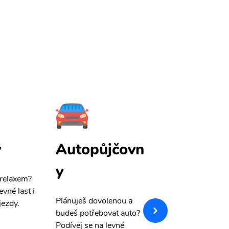
y
Autopůjčovn
Pojištění
y
 relaxem?
Máme pro Vás
sle
evné last i
výši 50%
na cest
Plánuješ dovolenou a
jezdy.
pojištění a případ
budeš potřebovat auto?
storno.
Podívej se na levné