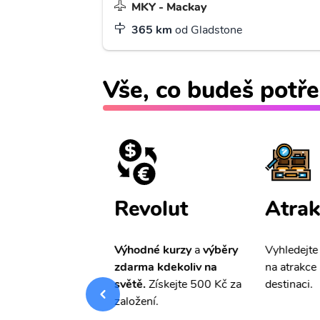
MKY - Mackay
365 km
od Gladstone
Vše, co budeš potře
ištění
Revolut
Atrak
pro Vás
slevu ve
Výhodné kurzy
a
výběry
Vyhledejte
0%
na cestovní
zdarma kdekoliv na
na atrakce 
ní a případné
světě.
Získejte 500 Kč za
destinaci.
.
založení.