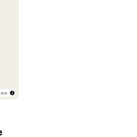
ibre
e