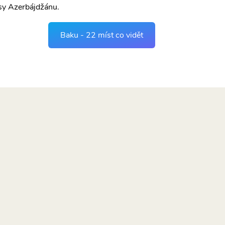
sy Azerbájdžánu.
Baku - 22 míst co vidět