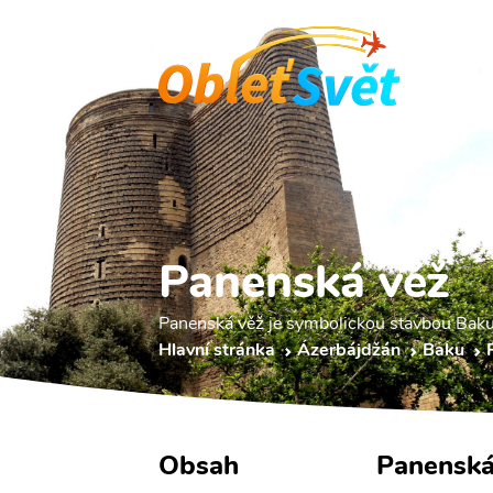
Domů
Panenská věž
Panenská věž je symbolickou stavbou Baku
Hlavní stránka
Ázerbájdžán
Baku
Obsah
Panenská