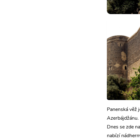
Panenská věž j
Azerbájdžánu. V
Dnes se zde na
nabízí nádhern