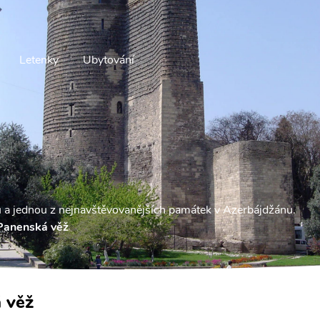
Letenky
Ubytování
 a jednou z nejnavštěvovanějších památek v Azerbájdžánu.
Panenská věž
 věž