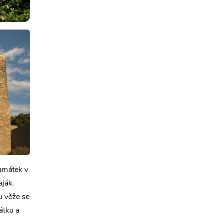
amátek v
aják.
u věže se
átku a