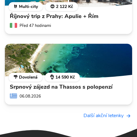
🤘 Multi-city
😍 2 122 Kč
Říjnový trip z Prahy: Apulie + Řím
Před 47 hodinami
🌴 Dovolená
👌 14 590 Kč
Srpnový zájezd na Thassos s polopenzí
06.08.2026
Další akční letenky