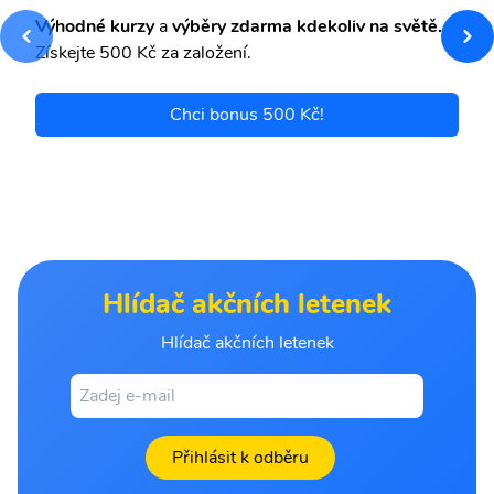
Výhodné kurzy
a
výběry zdarma kdekoliv na světě.
Získejte 500 Kč za založení.
Chci bonus 500 Kč!
Hlídač akčních letenek
Hlídač akčních letenek
Přihlásit k odběru