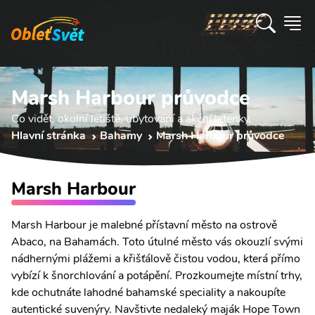
Marsh Harbour průvodce
Co vidět, okolní letiště, ubytování a akční letenky.
Hlavní stránka
Bahamy
Marsh Harbour průvodce
Marsh Harbour
Marsh Harbour je malebné přístavní město na ostrově
Abaco, na Bahamách. Toto útulné město vás okouzlí svými
nádhernými plážemi a křišťálově čistou vodou, která přímo
vybízí k šnorchlování a potápění. Prozkoumejte místní trhy,
kde ochutnáte lahodné bahamské speciality a nakoupíte
autentické suvenýry. Navštivte nedaleký maják Hope Town