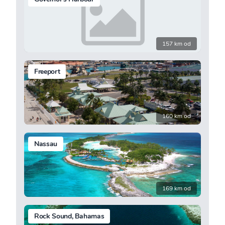
157 km od
Freeport
160 km od
Nassau
169 km od
Rock Sound, Bahamas