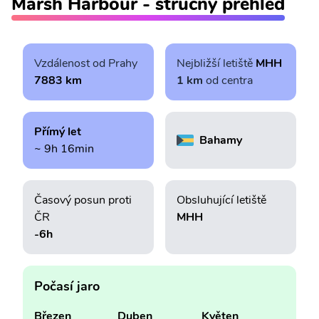
Marsh Harbour - stručný přehled
Vzdálenost od Prahy
Nejbližší letiště
MHH
7883 km
1 km
od centra
Přímý let
Bahamy
~ 9h 16min
Časový posun proti
Obsluhující letiště
ČR
MHH
-6h
Počasí jaro
Březen
Duben
Květen