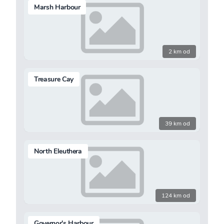
Marsh Harbour
2 km od
Treasure Cay
39 km od
North Eleuthera
124 km od
Governor's Harbour