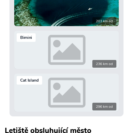
203 km od
Bimini
236 km od
Cat Island
296 km od
Letiště obsluhující město