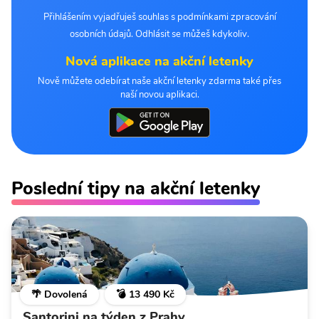
Přihlášením vyjadřuješ souhlas s podmínkami zpracování
osobních údajů. Odhlásit se můžeš kdykoliv.
Nová aplikace na akční letenky
Nově můžete odebírat naše akční letenky zdarma také přes
naší novou aplikaci.
Poslední tipy na akční letenky
🌴 Dovolená
💣 13 490 Kč
Santorini na týden z Prahy