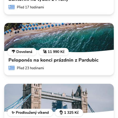
Před 17 hodinami
🌴 Dovolená
🚀 11 990 Kč
Peloponés na konci prázdnin z Pardubic
Před 23 hodinami
✨ Prodloužený víkend
👌 1 325 Kč