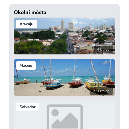
Okolní města
Aracaju
4 km od
Maceio
213 km od
Salvador