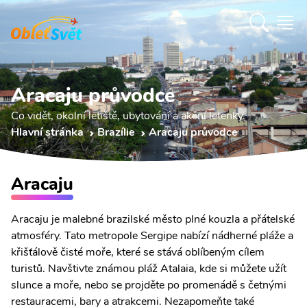
Aracaju průvodce
Co vidět, okolní letiště, ubytování a akční letenky.
Hlavní stránka
Brazílie
Aracaju průvodce
Aracaju
Aracaju je malebné brazilské město plné kouzla a přátelské
atmosféry. Tato metropole Sergipe nabízí nádherné pláže a
křišťálově čisté moře, které se stává oblíbeným cílem
turistů. Navštivte známou pláž Atalaia, kde si můžete užít
slunce a moře, nebo se projděte po promenádě s četnými
restauracemi, bary a atrakcemi. Nezapomeňte také