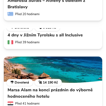
Ambrosia Suites – Athény s odletem z
Bratislavy
Před 20 hodinami
🌴 Dovolená
💣 6 318 Kč
4 dny v Jižním Tyrolsku s all Inclusive
Před 39 hodinami
🌴 Dovolená
🚀 14 190 Kč
Marsa Alam na konci prázdnin do výborně
hodnoceného hotelu
Před 41 hodinami