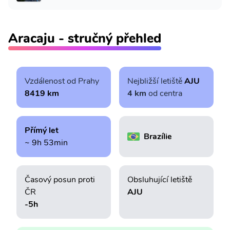
Aracaju - stručný přehled
Vzdálenost od Prahy
Nejbližší letiště
AJU
8419 km
4 km
od centra
Přímý let
Brazílie
~ 9h 53min
Časový posun proti
Obsluhující letiště
ČR
AJU
-5h