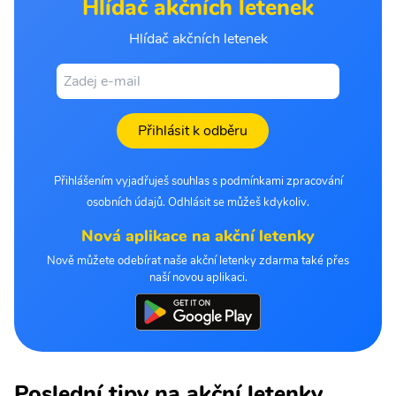
Hlídač akčních letenek
Hlídač akčních letenek
Přihlásit k odběru
Přihlášením vyjadřuješ souhlas s podmínkami zpracování
osobních údajů. Odhlásit se můžeš kdykoliv.
Nová aplikace na akční letenky
Nově můžete odebírat naše akční letenky zdarma také přes
naší novou aplikaci.
Poslední tipy na akční letenky