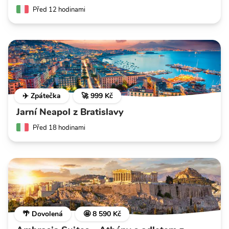
Před 12 hodinami
✈️ Zpátečka
🚀 999 Kč
Jarní Neapol z Bratislavy
Před 18 hodinami
🌴 Dovolená
🤩 8 590 Kč