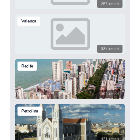
257 km od
Valenca
334 km od
Recife
392 km od
Petrolina
421 km od