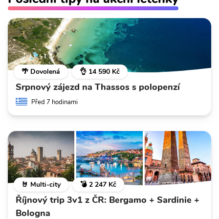
🌴 Dovolená
👌 14 590 Kč
Srpnový zájezd na Thassos s polopenzí
Před 7 hodinami
🤘 Multi-city
💣 2 247 Kč
Říjnový trip 3v1 z ČR: Bergamo + Sardinie +
Bologna