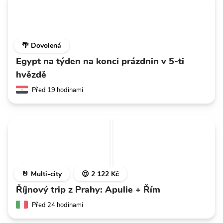
🌴 Dovolená
Egypt na týden na konci prázdnin v 5-ti
hvězdě
Před 19 hodinami
🤘 Multi-city
😍 2 122 Kč
Říjnový trip z Prahy: Apulie + Řím
Před 24 hodinami