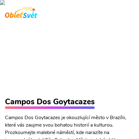
Campos Dos Goytacazes
průvodce
Co vidět, okolní letiště, ubytování a akční letenky.
Hlavní stránka
Brazílie
Campos Dos Goytacazes průvodce
Campos Dos Goytacazes
Campos Dos Goytacazes je okouzlující město v Brazílii,
které vás zaujme svou bohatou historií a kulturou.
Prozkoumejte malebné náměstí, kde narazíte na