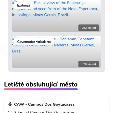
Ipatinga
282 km od
Governador Valadares
326 km od
Letiště obsluhující město
CAW - Campos Dos Goytacazes
7 km
od Campos Dos Goytacazes