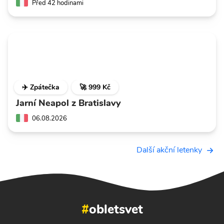
Před 42 hodinami
✈️ Zpátečka
🚀 999 Kč
Jarní Neapol z Bratislavy
06.08.2026
Další akční letenky
#
obletsvet