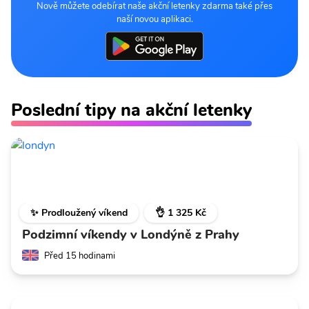
Nově můžete odebírat naše akční letenky zdarma také přes
naší novou aplikaci.
Poslední tipy na akční letenky
✨ Prodloužený víkend
👌 1 325 Kč
Podzimní víkendy v Londýně z Prahy
Před 15 hodinami