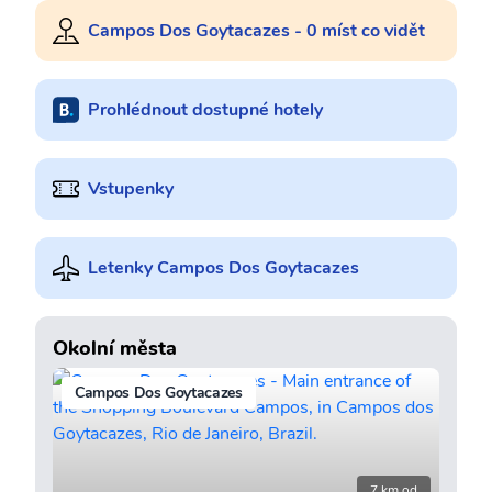
Campos Dos Goytacazes - 0 míst co vidět
Prohlédnout dostupné hotely
Vstupenky
Letenky Campos Dos Goytacazes
Okolní města
Campos Dos Goytacazes
7 km od