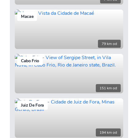
Macae
79 km od
Cabo Frio
151 km od
Juiz De Fora
194 km od