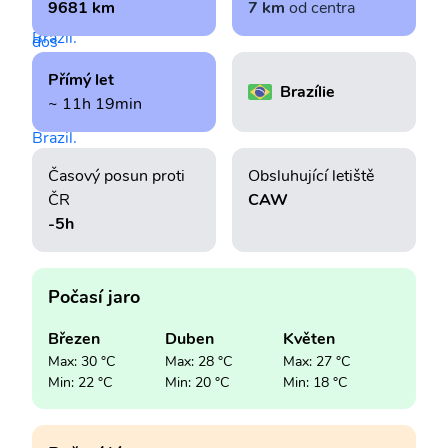
9681 km
7 km
od centra
Přímý let
Brazílie
~ 11h 19min
Časový posun proti
Obsluhující letiště
ČR
CAW
-5h
Počasí jaro
Březen
Duben
Květen
Max: 30 °C
Max: 28 °C
Max: 27 °C
Min: 22 °C
Min: 20 °C
Min: 18 °C