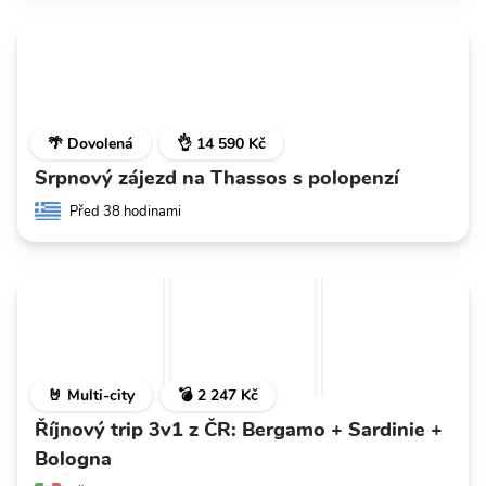
🌴 Dovolená
👌 14 590 Kč
Srpnový zájezd na Thassos s polopenzí
Před 38 hodinami
🤘 Multi-city
💣 2 247 Kč
Říjnový trip 3v1 z ČR: Bergamo + Sardinie +
Bologna