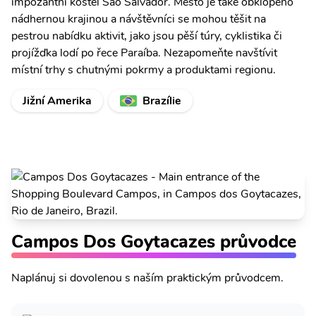
impozantní kostel São Salvador. Město je také obklopeno
nádhernou krajinou a návštěvníci se mohou těšit na
pestrou nabídku aktivit, jako jsou pěší túry, cyklistika či
projížďka lodí po řece Paraíba. Nezapomeňte navštívit
místní trhy s chutnými pokrmy a produktami regionu.
Jižní Amerika
Brazílie
Campos Dos Goytacazes průvodce
Naplánuj si dovolenou s naším praktickým průvodcem.