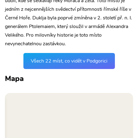
údolí, kde se setkávají řeky Moraca a Zeta. Toto místo je
jedním z nejcennějších svědectví přítomnosti římské říše v
Černé Hoře. Duklja byla poprvé zmíněna v 2. století př. n. l.
generálem Ptolemaiem, který sloužil v armádě Alexandra
Velikého. Pro milovníky historie je toto místo
nevynechatelnou zastávkou.
Všech 22 míst, co vidět v Podgorici
Mapa