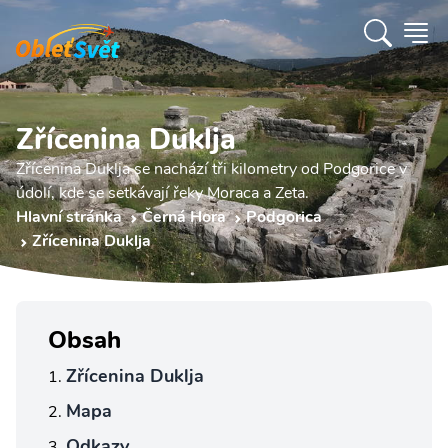
Zřícenina Duklja
Zřícenina Duklja se nachází tři kilometry od Podgorice v
údolí, kde se setkávají řeky Moraca a Zeta.
Hlavní stránka
Černá Hora
Podgorica
Zřícenina Duklja
Obsah
Zřícenina Duklja
Mapa
Odkazy