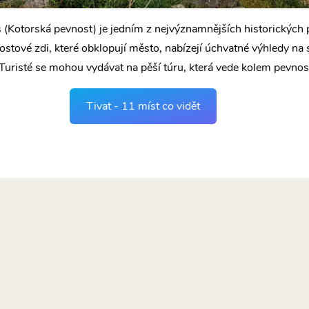
s (Kotorská pevnost) je jedním z nejvýznamnějších historických
ostové zdi, které obklopují město, nabízejí úchvatné výhledy na 
 Turisté se mohou vydávat na pěší túru, která vede kolem pevnost
Tivat - 11 míst co vidět