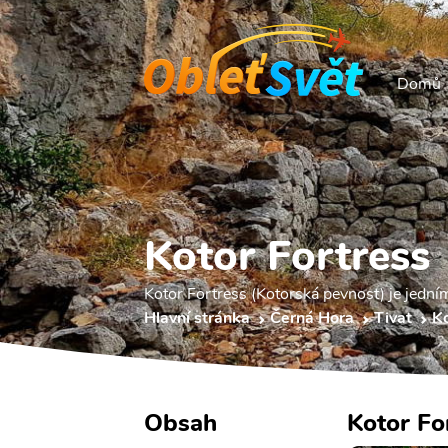
Domů
Kotor Fortress
Kotor Fortress (Kotorská pevnost) je jední
Hlavní stránka
Černá Hora
Tivat
Ko
Obsah
Kotor Fo