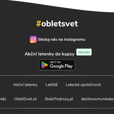
#
obletsvet
Sleduj nás na instagramu
Novinka
Akční letenky do kapsy
Akční letenky
Letiště
Letecké společnosti
Nás
ObletSvet.sk
BobrPodrozy.pl
destinosmundiale