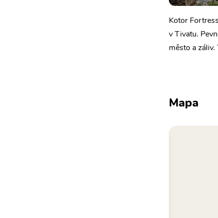
Kotor Fortres
v Tivatu. Pevn
město a záliv.
Mapa