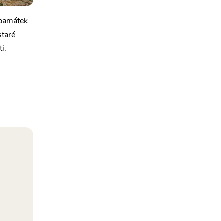
 památek
staré
i.