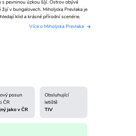
 s pevninou úzkou šíjí. Ostrov obývá
ě žijí v bungalovech. Miholjska Prevlaka je
hledají klid a krásné přírodní scenérie.
Více o Miholjska Prevlaka
ový posun
Obsluhující
ti ČR
letiště
jný jako v ČR
TIV