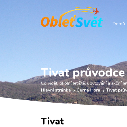
Domů
Tivat průvodce
Co vidět, okolní letiště, ubytování a akční le
Hlavní stránka
Černá Hora
Tivat prů
Tivat