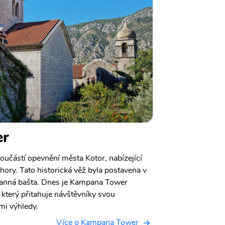
er
učástí opevnění města Kotor, nabízející
hory. Tato historická věž byla postavena v
obranná bašta. Dnes je Kampana Tower
 který přitahuje návštěvníky svou
mi výhledy.
Více o Kampana Tower