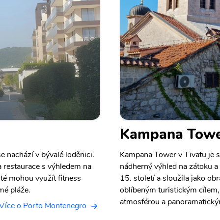
Kampana Tow
e nachází v bývalé loděnici.
Kampana Tower v Tivatu je so
 a restaurace s výhledem na
nádherný výhled na zátoku a 
sté mohou využít fitness
15. století a sloužila jako 
mé pláže.
oblíbeným turistickým cílem,
atmosférou a panoramatický
Více o Porto Montenegro