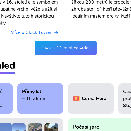
a v 16. století a je symbolem
šířkou 200 metrů je propojen
pat na vrchol věže a užít si
zhruba sto lidí, kteří převážn
 Navštivte tuto historickou
ideálním místem pro ty, kteří 
šky.
Více o Clock Tower
Tivat - 11 míst co vidět
hled
tě
Přímý let
Čas
~ 1h 25min
Černá Hora
pro
ra
Ste
Počasí jaro