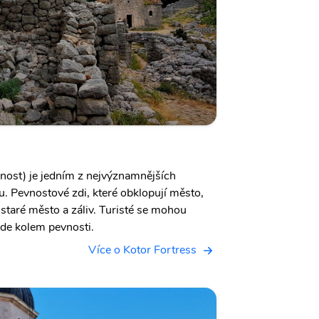
nost) je jedním z nejvýznamnějších
u. Pevnostové zdi, které obklopují město,
 staré město a záliv. Turisté se mohou
ede kolem pevnosti.
Více o Kotor Fortress