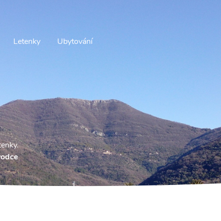
Letenky
Ubytování
tenky.
vodce