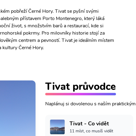
ském pobřeží Černé Hory. Tivat se pyšní svými
lebným přístavem Porto Montenegro, který láká
noční život, s množstvím barů a restaurací, kde si
rnohorské pokrmy. Pro milovníky historie stojí za
dověkým centrem a pevností. Tivat je ideálním místem
a kultury Černé Hory.
Tivat průvodce
Naplánuj si dovolenou s naším praktický
Tivat - Co vidět
11 míst, co musíš vidět