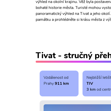
výhled na okolní krajinu. Věž byla postaven
bohaté historie města. Turisté mohou vystou
panoramatický výhled na Tivat a jeho okolí.
památku a prohlédněte si krásu města z vý
Tivat - stručný pře
Vzdálenost od
Nejbližší letiš
Prahy
911 km
TIV
3 km
od cent