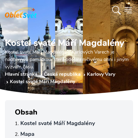
Kostel svaté Máří Magdalény
Kostel svaté Máří Magdalény v Karlových Varech je
nádhernou památkou, která odolala ničivému ohni i jiným
výzvám času.
Hlavní stránka
Česká republika
Karlovy Vary
Kostel svaté Máří Magdalény
Obsah
Kostel svaté Máří Magdalény
Mapa