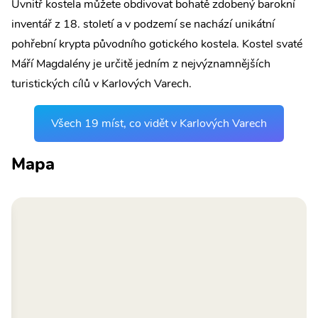
Uvnitř kostela můžete obdivovat bohatě zdobený barokní
inventář z 18. století a v podzemí se nachází unikátní
pohřební krypta původního gotického kostela. Kostel svaté
Máří Magdalény je určitě jedním z nejvýznamnějších
turistických cílů v Karlových Varech.
Všech 19 míst, co vidět v Karlových Varech
Mapa