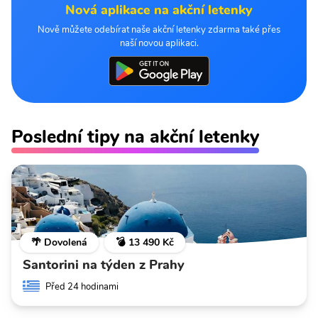
Nová aplikace na akční letenky
Nově můžete odebírat naše akční letenky zdarma také přes
naší novou aplikaci.
Poslední tipy na akční letenky
🌴 Dovolená
💣 13 490 Kč
Santorini na týden z Prahy
Před 24 hodinami