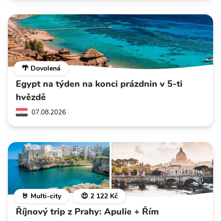
🌴 Dovolená
Egypt na týden na konci prázdnin v 5-ti
hvězdě
07.08.2026
🤘 Multi-city
😍 2 122 Kč
Říjnový trip z Prahy: Apulie + Řím