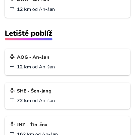
12 km
od An-šan
Letiště poblíž
AOG - An-šan
12 km
od An-šan
SHE - Šen-jang
72 km
od An-šan
JNZ - Ťin-čou
162 km
od An-šan