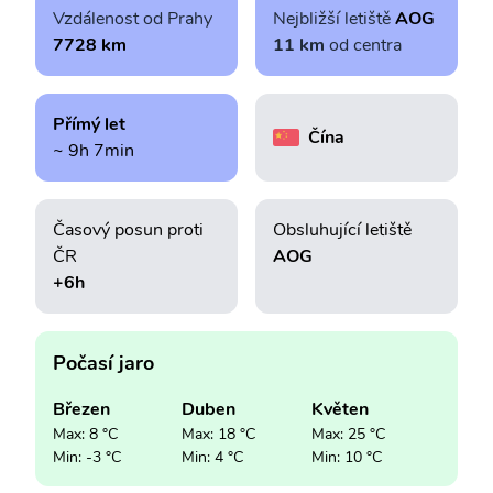
Vzdálenost od Prahy
Nejbližší letiště
AOG
7728 km
11 km
od centra
Přímý let
Čína
~ 9h 7min
Časový posun proti
Obsluhující letiště
ČR
AOG
+6h
Počasí jaro
Březen
Duben
Květen
Max: 8 °C
Max: 18 °C
Max: 25 °C
Min: -3 °C
Min: 4 °C
Min: 10 °C