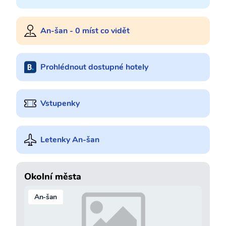
An-šan - 0 míst co vidět
Prohlédnout dostupné hotely
Vstupenky
Letenky An-šan
Okolní města
An-šan