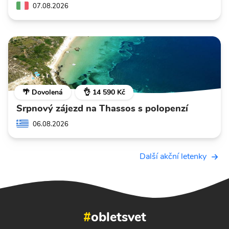
07.08.2026
🌴 Dovolená
👌 14 590 Kč
Srpnový zájezd na Thassos s polopenzí
06.08.2026
Další akční letenky
#
obletsvet