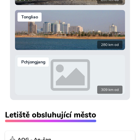
Tongliao
280 km od
Pchjongjang
309 km od
Letiště obsluhující město
AOG - An-šan