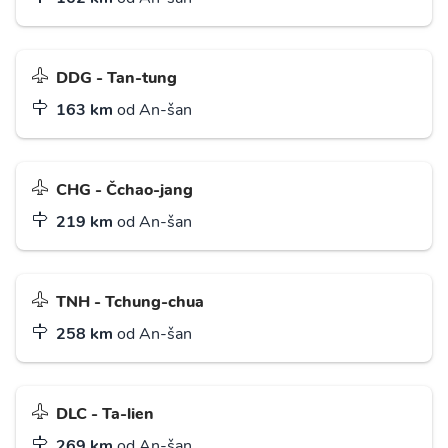
DDG - Tan-tung
163 km
od An-šan
CHG - Čchao-jang
219 km
od An-šan
TNH - Tchung-chua
258 km
od An-šan
DLC - Ta-lien
269 km
od An-šan