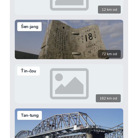
12 km od
Šen-jang
72 km od
Ťin-čou
162 km od
Tan-tung