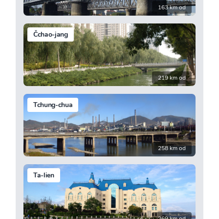
163 km od
Čchao-jang
219 km od
Tchung-chua
258 km od
Ta-lien
269 km od