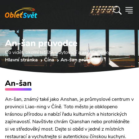
An-šan průvodce
Co vidět, okolní letiště, ubytování a akční letenky.
Hlavní stránka
Čína
An-šan průvodce
An-šan
An-šan, známý také jako Anshan, je průmyslové centrum v
provincii Liao-ning v Číně. Toto město je obklopeno
krásnou přírodou a nabízí řadu kulturních a historických
zajímavostí. Navštivte chrám Qianshan nebo prohlédněte
si ve středověký most. Dejte si oběd v jedné z místních
restaurací a vychutnejte si autentickou čínskou kuchyni.