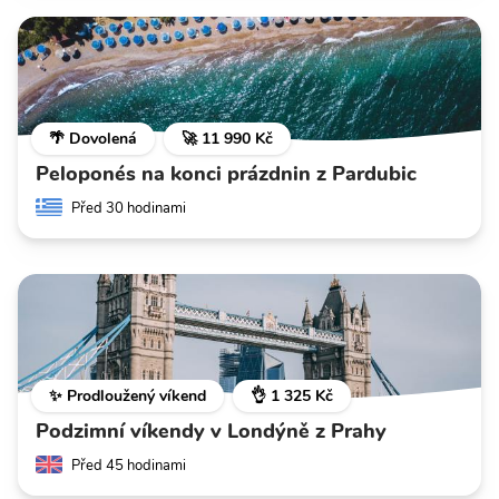
🌴 Dovolená
🚀 11 990 Kč
Peloponés na konci prázdnin z Pardubic
Před 30 hodinami
✨ Prodloužený víkend
👌 1 325 Kč
Podzimní víkendy v Londýně z Prahy
Před 45 hodinami