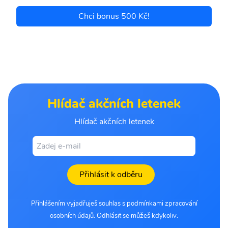
Chci bonus 500 Kč!
Hlídač akčních letenek
Hlídač akčních letenek
Přihlásit k odběru
Přihlášením vyjadřuješ souhlas s podmínkami zpracování
osobních údajů. Odhlásit se můžeš kdykoliv.