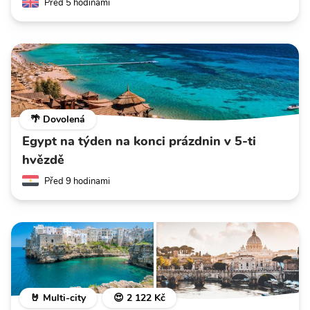
Před 5 hodinami
🌴 Dovolená
Egypt na týden na konci prázdnin v 5-ti
hvězdě
Před 9 hodinami
🤘 Multi-city
😍 2 122 Kč