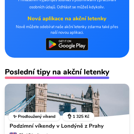
Přihlášením vyjadřuješ souhlas s podmínkami zpracování
osobních údajů. Odhlásit se můžeš kdykoliv.
Nová aplikace na akční letenky
Nově můžete odebírat naše akční letenky zdarma také přes
naší novou aplikaci.
Poslední tipy na akční letenky
✨ Prodloužený víkend
👌 1 325 Kč
Podzimní víkendy v Londýně z Prahy