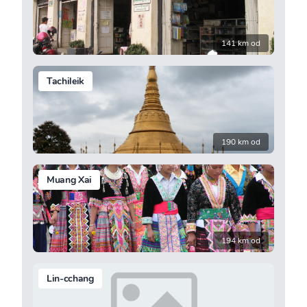
141 km od
Tachileik
190 km od
Muang Xai
194 km od
Lin-cchang