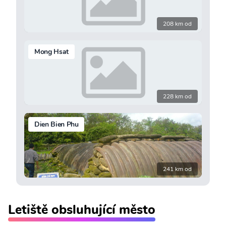
208 km od
Mong Hsat
228 km od
Dien Bien Phu
241 km od
Letiště obsluhující město