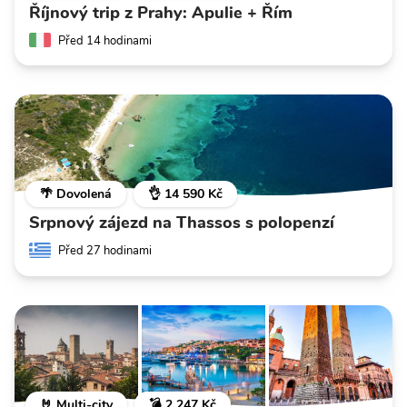
Říjnový trip z Prahy: Apulie + Řím
Před 14 hodinami
🌴 Dovolená
👌 14 590 Kč
Srpnový zájezd na Thassos s polopenzí
Před 27 hodinami
🤘 Multi-city
💣 2 247 Kč