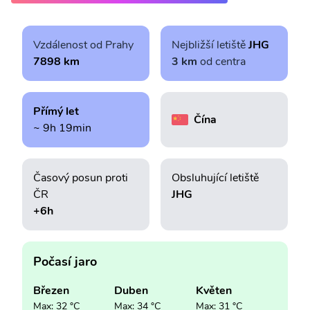
Vzdálenost od Prahy
Nejbližší letiště
JHG
7898 km
3 km
od centra
Přímý let
Čína
~ 9h 19min
Časový posun proti
Obsluhující letiště
ČR
JHG
+6h
Počasí jaro
Březen
Duben
Květen
Max: 32 °C
Max: 34 °C
Max: 31 °C