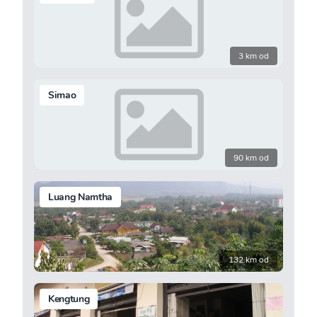
3 km od
Simao
90 km od
Luang Namtha
132 km od
Kengtung