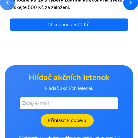
Výhodné kurzy
a
výběry zdarma kdekoliv na světě.
Získejte 500 Kč za založení.
Chci bonus 500 Kč!
Hlídač akčních letenek
Hlídač akčních letenek
Přihlásit k odběru