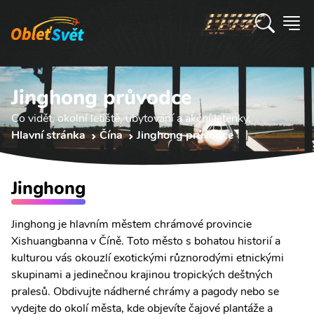
Jinghong průvodce
Co vidět, okolní letiště, ubytování a akční letenky.
Hlavní stránka
Čína
Jinghong průvodce
Jinghong
Jinghong je hlavním městem chrámové provincie
Xishuangbanna v Číně. Toto město s bohatou historií a
kulturou vás okouzlí exotickými různorodými etnickými
skupinami a jedinečnou krajinou tropických deštných
pralesů. Obdivujte nádherné chrámy a pagody nebo se
vydejte do okolí města, kde objevíte čajové plantáže a