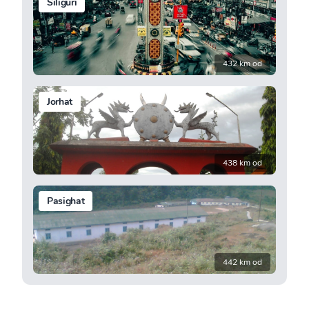
Siliguri
432 km od
Jorhat
438 km od
Pasighat
442 km od