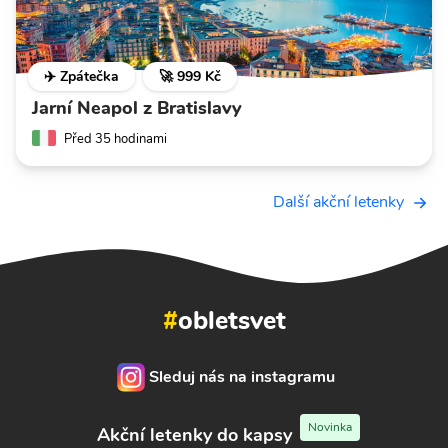
✈️ Zpátečka
🚀 999 Kč
Jarní Neapol z Bratislavy
Před 35 hodinami
Další akční letenky
#
obletsvet
Sleduj nás na instagramu
Novinka
Akční letenky do kapsy