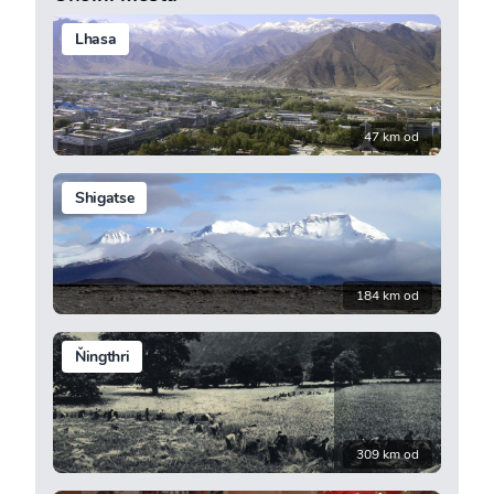
Lhasa
47 km od
Shigatse
184 km od
Ňingthri
309 km od