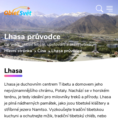
Lhasa průvodce
Co vidět, okolní letiště, ubytování a akční letenky.
Hlavní stránka
Čína
Lhasa průvodce
Lhasa
Lhasa je duchovním centrem Tibetu a domovem jeho
nejvýznamnějšího chrámu, Potaly. Nachází se v horském
terénu, je tedy ideální pro milovníky treků a přírody. Lhasa
je plná nádherných památek, jako jsou tibetské kláštery a
stříbrné jezero Namtso. Vyzkoušejte tradční tibetskou
kuchyni a ochutnejte mžik, tradiční tibetský chléb, nebo