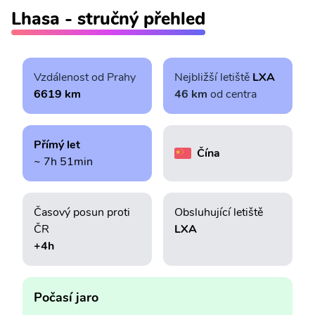
Lhasa - stručný přehled
Vzdálenost od Prahy
Nejbližší letiště
LXA
6619 km
46 km
od centra
Přímý let
Čína
~ 7h 51min
Časový posun proti
Obsluhující letiště
ČR
LXA
+4h
Počasí jaro