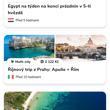
Egypt na týden na konci prázdnin v 5-ti
hvězdě
Před 5 hodinami
🤘 Multi-city
😍 2 122 Kč
Říjnový trip z Prahy: Apulie + Řím
Před 10 hodinami