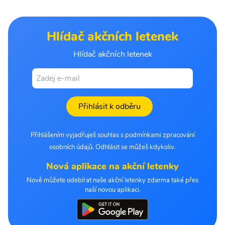
Hlídač akčních letenek
Hlídač akčních letenek
Přihlásit k odběru
Přihlášením vyjadřuješ souhlas s podmínkami zpracování
osobních údajů. Odhlásit se můžeš kdykoliv.
Nová aplikace na akční letenky
Nově můžete odebírat naše akční letenky zdarma také přes
naší novou aplikaci.