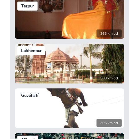
Tezpur
363 km od
Lakhimpur
388 km od
Guváhátí
396 km od