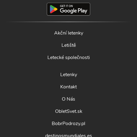
Akční letenky
Letiště
Letecké společnosti
Letenky
Kontakt
O Nás
ObletSvet.sk
BobrPodrozy.pl
destinosmundiales.es