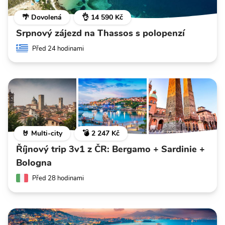
🌴 Dovolená
👌 14 590 Kč
Srpnový zájezd na Thassos s polopenzí
Před 24 hodinami
🤘 Multi-city
💣 2 247 Kč
Říjnový trip 3v1 z ČR: Bergamo + Sardinie +
Bologna
Před 28 hodinami