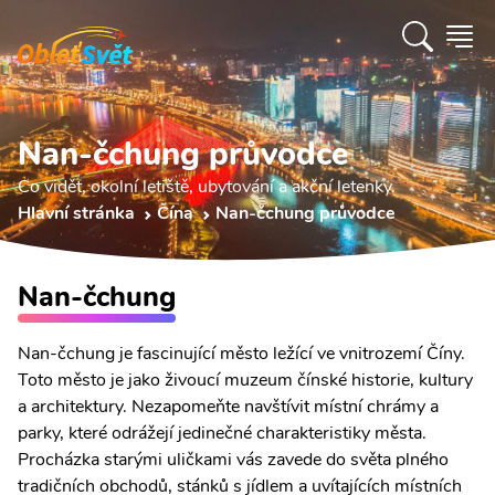
Nan-čchung průvodce
Co vidět, okolní letiště, ubytování a akční letenky.
Hlavní stránka
Čína
Nan-čchung průvodce
Nan-čchung
Nan-čchung je fascinující město ležící ve vnitrozemí Číny.
Toto město je jako živoucí muzeum čínské historie, kultury
a architektury. Nezapomeňte navštívit místní chrámy a
parky, které odrážejí jedinečné charakteristiky města.
Procházka starými uličkami vás zavede do světa plného
tradičních obchodů, stánků s jídlem a uvítajících místních