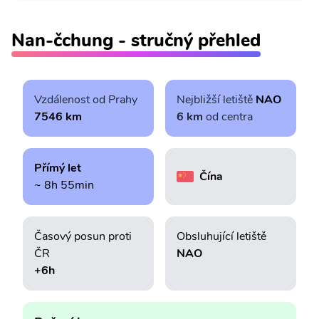
Nan-čchung - stručný přehled
Vzdálenost od Prahy
Nejbližší letiště
NAO
7546 km
6 km
od centra
Přímý let
Čína
~ 8h 55min
Časový posun proti
Obsluhující letiště
ČR
NAO
+6h