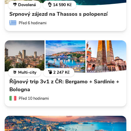
🌴 Dovolená
👌 14 590 Kč
Srpnový zájezd na Thassos s polopenzí
Před 6 hodinami
🤘 Multi-city
💣 2 247 Kč
Říjnový trip 3v1 z ČR: Bergamo + Sardinie +
Bologna
Před 10 hodinami