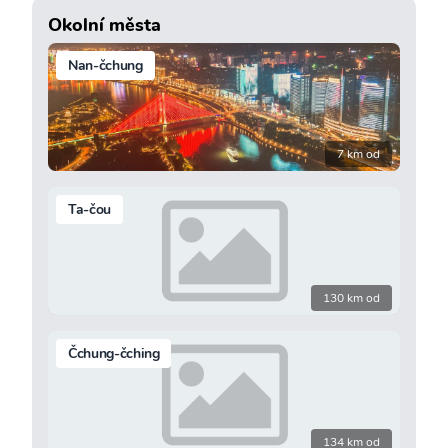
Okolní města
Nan-čchung
7 km od
Ta-čou
130 km od
Čchung-čching
134 km od