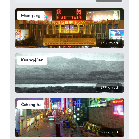
Mien-jang
146 km od
Kuang-jüan
177 km od
Čcheng-tu
209 km od