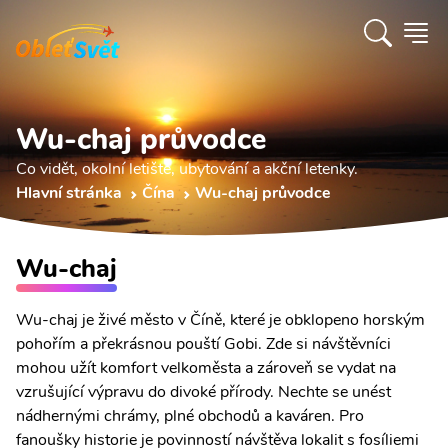
Wu-chaj průvodce
Co vidět, okolní letiště, ubytování a akční letenky.
Hlavní stránka
Čína
Wu-chaj průvodce
Wu-chaj
Wu-chaj je živé město v Číně, které je obklopeno horským
pohořím a překrásnou pouští Gobi. Zde si návštěvníci
mohou užít komfort velkoměsta a zároveň se vydat na
vzrušující výpravu do divoké přírody. Nechte se unést
nádhernými chrámy, plné obchodů a kaváren. Pro
fanoušky historie je povinností návštěva lokalit s fosíliemi