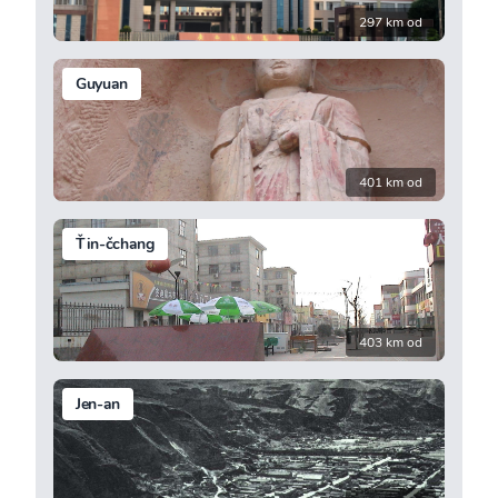
297 km od
Guyuan
401 km od
Ťin-čchang
403 km od
Jen-an