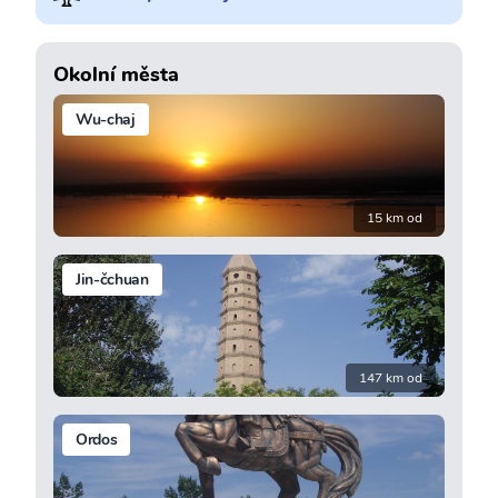
Okolní města
Wu-chaj
15 km od
Jin-čchuan
147 km od
Ordos