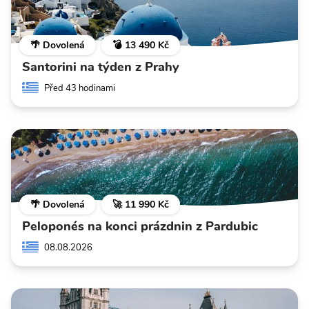
🌴 Dovolená
💣 13 490 Kč
Santorini na týden z Prahy
Před 43 hodinami
🌴 Dovolená
🚀 11 990 Kč
Peloponés na konci prázdnin z Pardubic
08.08.2026