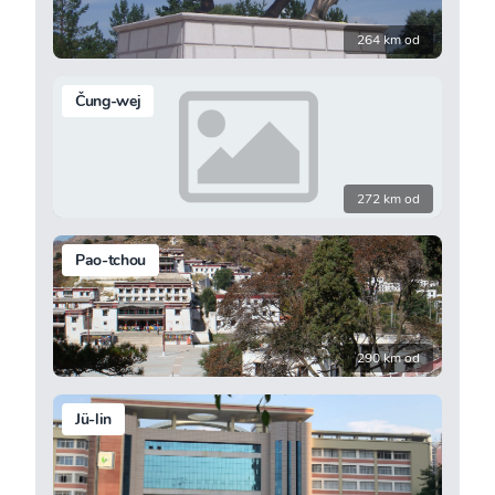
264 km od
Čung-wej
272 km od
Pao-tchou
290 km od
Jü-lin