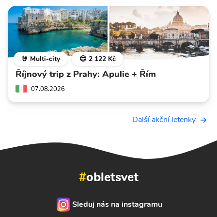
🤘 Multi-city
😍 2 122 Kč
Říjnový trip z Prahy: Apulie + Řím
07.08.2026
Další akční letenky
#
obletsvet
Sleduj nás na instagramu