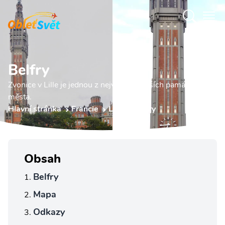
Belfry
Zvonice v Lille je jednou z nejvýznamnějších památek
města.
Hlavní stránka
Francie
Lille
Belfry
Obsah
Belfry
Mapa
Odkazy