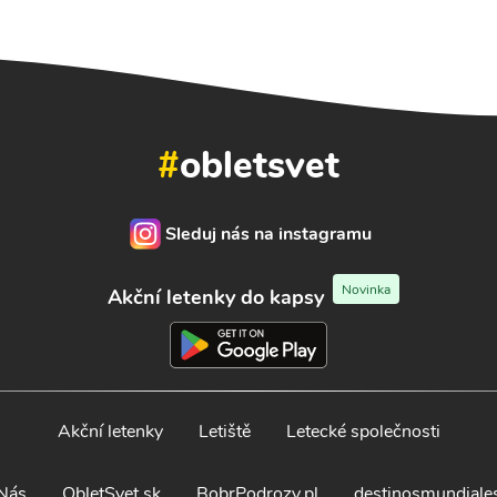
#
obletsvet
Sleduj nás na instagramu
Novinka
Akční letenky do kapsy
Akční letenky
Letiště
Letecké společnosti
Nás
ObletSvet.sk
BobrPodrozy.pl
destinosmundiale