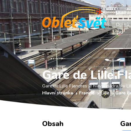
Domů
Gare de Lille F
Gare de Lille Flandres je hlavní nádraží v L
Hlavní stránka
Francie
Lille
Gare de
Obsah
Gar