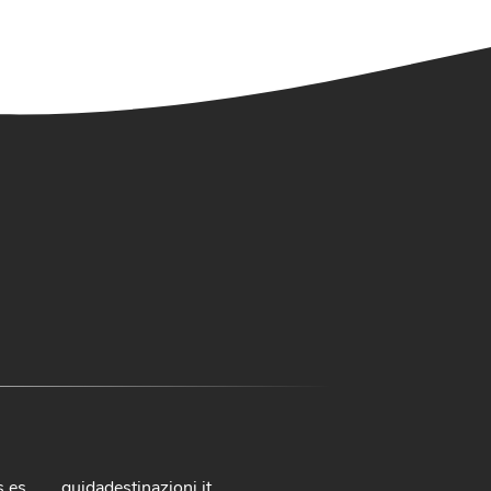
s.es
guidadestinazioni.it