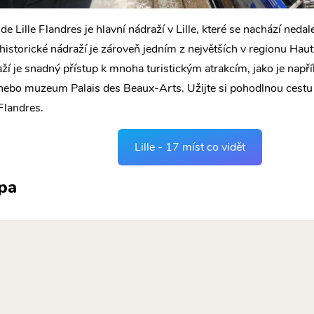
de Lille Flandres je hlavní nádraží v Lille, které se nachází neda
historické nádraží je zároveň jedním z největších v regionu Hau
ží je snadný přístup k mnoha turistickým atrakcím, jako je např
 nebo muzeum Palais des Beaux-Arts. Užijte si pohodlnou cestu 
 Flandres.
Lille - 17 míst co vidět
pa