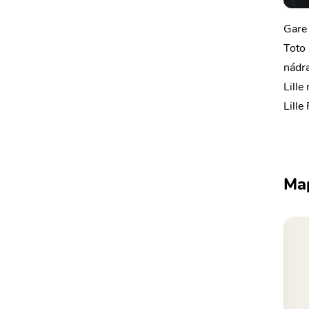
Gare 
Toto 
nádra
Lille
Lille
Ma