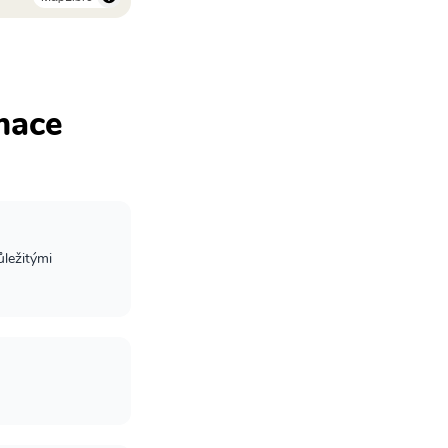
rmace
ůležitými