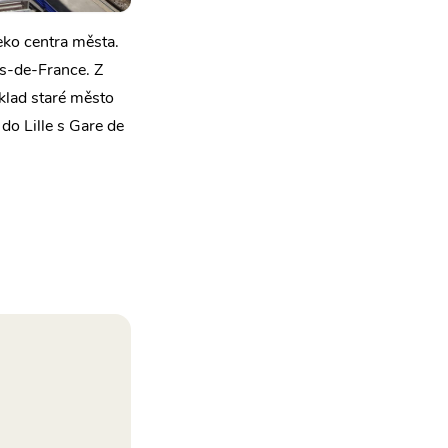
leko centra města.
ts-de-France. Z
íklad staré město
do Lille s Gare de