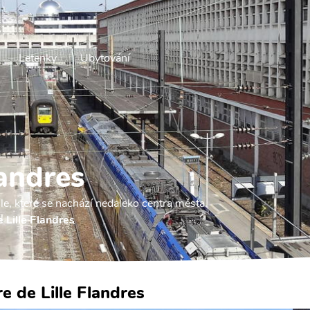
Letenky
Ubytování
landres
ille, které se nachází nedaleko centra města.
 Lille Flandres
e de Lille Flandres