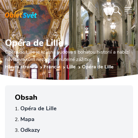
Opéra de Lille
Opéra de Lille je krásná budova s bohatou historií a nabízí
návštěvníkům nezapomenutelné zážitky.
Hlavní stránka
Francie
Lille
Opéra de Lille
Obsah
Opéra de Lille
Mapa
Odkazy