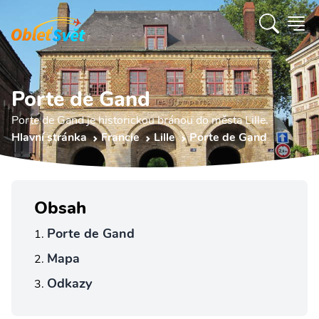
Porte de Gand
Porte de Gand je historickou bránou do města Lille.
Hlavní stránka
Francie
Lille
Porte de Gand
Obsah
Porte de Gand
Mapa
Odkazy