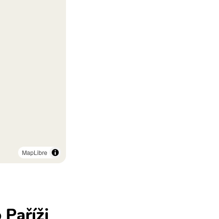
MapLibre
 Paříži