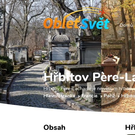
Domů
Hřbitov Père-L
Hřbitov Père-Lachaise je největším hřbitov
Hlavní stránka
Francie
Paříž
Hřbit
Obsah
Hř