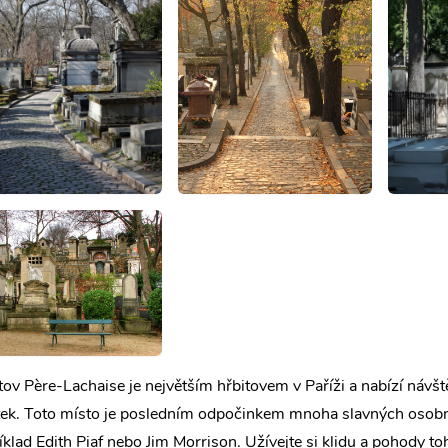
tov Père-Lachaise je největším hřbitovem v Paříži a nabízí návš
tek. Toto místo je posledním odpočinkem mnoha slavných osobno
íklad Edith Piaf nebo Jim Morrison. Užívejte si klidu a pohody to