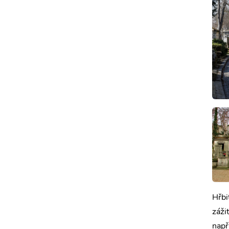
Hřbi
záži
např