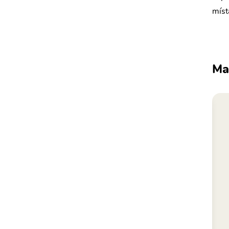
míst
Ma