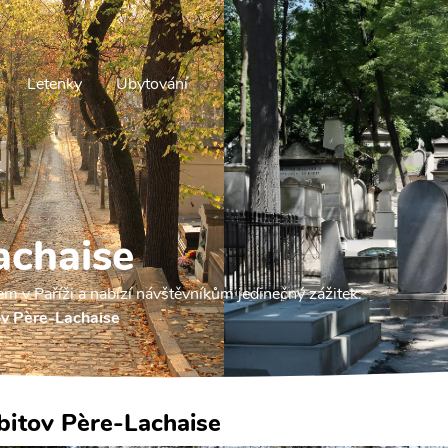
Letenky
Ubytování
achaise
em v Paříži a nabízí návštěvníkům jedinečný zážitek.
ov Père-Lachaise
bitov Père-Lachaise