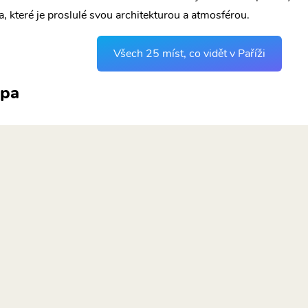
a, které je proslulé svou architekturou a atmosférou.
Všech 25 míst, co vidět v Paříži
pa