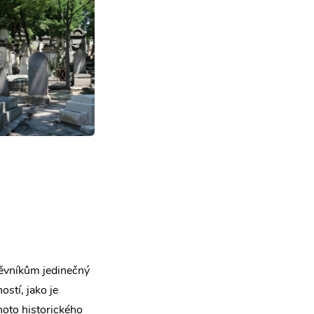
těvníkům jedinečný
stí, jako je
hoto historického