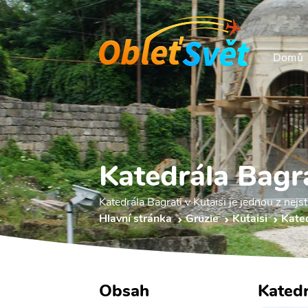
Domů
Katedrála Bagr
Katedrála Bagrati v Kutaisi je jednou z nej
Hlavní stránka
Gruzie
Kutaisi
Kated
Obsah
Katedr