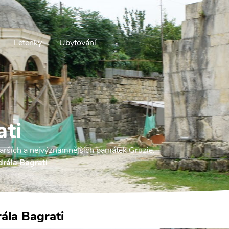
Letenky
Ubytování
ati
starších a nejvýznamnějších památek Gruzie.
rála Bagrati
ála Bagrati