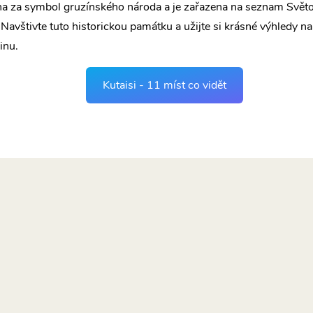
a za symbol gruzínského národa a je zařazena na seznam Světo
vštivte tuto historickou památku a užijte si krásné výhledy na 
inu.
Kutaisi - 11 míst co vidět