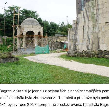
Bagrati v Kutaisi je jednou z nejstarších a nejvýznamnějších pa
oxní katedrála byla zbudována v 11. století a přestože byla poš
ků, byla v roce 2017 kompletně zrestaurována. Katedrála Bagra