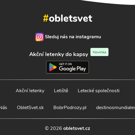
#
obletsvet
Sleduj nás na instagramu
Novinka
Akční letenky do kapsy
Akční letenky
Letiště
Letecké společnosti
Nás
ObletSvet.sk
BobrPodrozy.pl
destinosmundiale
© 2026
obletsvet.cz