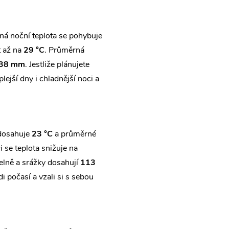
ná noční teplota se pohybuje
t až na
29 °C
. Průměrná
38 mm
. Jestliže plánujete
lejší dny i chladnější noci a
 dosahuje
23 °C
a průměrné
 se teplota snižuje na
elně a srážky dosahují
113
 počasí a vzali si s sebou