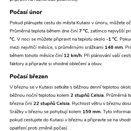
Počasí únor
Pokud plánujete cestu do města Kutaisi v únoru, můžete oč
Průměrná teplota během dne činí
7 °C
, zatímco nejvyšší p
°C
. V noci se můžete připravit na teplotu okolo
-1 °C
. Poku
mezi nejvlhčí měsíce, s průměrnými srážkami
148 mm
. P
během tohoto měsíce činí
12 km/h
. Při plánování vaší ce
faktory a připravte si vhodné oblečení a obuv.
Počasí březen
V březnu se v Kutaisi setkáte s běžnou denní teplotou okol
běžnou noční teplotou kolem
2 stupňů Celsia
. Průměrná te
března činí
22 stupňů Celsia
. Rychlost větru v březnu do
Srážky v březnu se pohybují kolem
159 mm
. Tyto informa
pokud cestujete do Kutaisi v březnu a připravte se na vhod
opatření proti změně počasí.