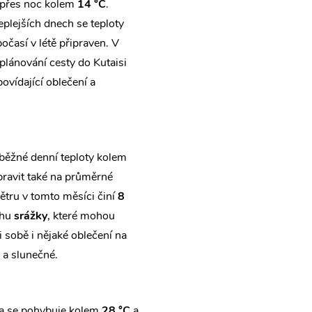
přes noc kolem
14 °C
.
teplejších dnech se teploty
počasí v létě připraven. V
i plánování cesty do Kutaisi
povídající oblečení a
 běžné denní teploty kolem
pravit také na průměrné
ětru v tomto měsíci činí
8
ahu
srážky
, které mohou
i sobě i nějaké oblečení na
 a slunečné.
ota se pohybuje kolem
28 °C
a