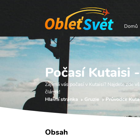
Domů
Počasí Kutaisi 
Zajímá vás počasí v Kutaisi? Najdete zde vš
článek!
Hlavní stránka
Gruzie
Průvodce Kutai
Obsah