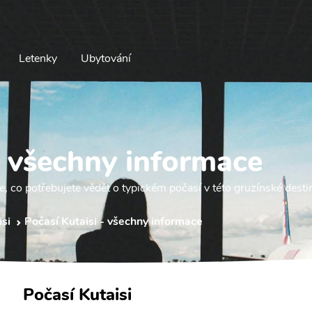
Letenky
Ubytování
- všechny informace
e, co potřebujete vědět o typickém počasí v této gruzínské destin
si
Počasí Kutaisi - všechny informace
Počasí Kutaisi