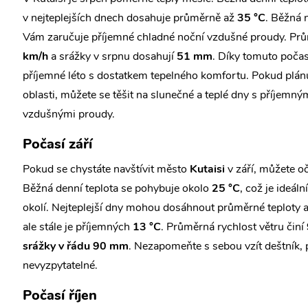
v nejteplejších dnech dosahuje průměrně až
35 °C
. Běžná 
Vám zaručuje příjemné chladné noční vzdušné proudy. Prů
km/h
a srážky v srpnu dosahují
51 mm
. Díky tomuto počas
příjemné léto s dostatkem tepelného komfortu. Pokud plánu
oblasti, můžete se těšit na slunečné a teplé dny s příjemn
vzdušnými proudy.
Počasí září
Pokud se chystáte navštívit město
Kutaisi
v září, můžete o
Běžná denní teplota se pohybuje okolo
25 °C
, což je ideál
okolí. Nejteplejší dny mohou dosáhnout průměrné teploty 
ale stále je příjemných
13 °C
. Průměrná rychlost větru činí
srážky v řádu 90 mm
. Nezapomeňte s sebou vzít deštník,
nevyzpytatelné.
Počasí říjen