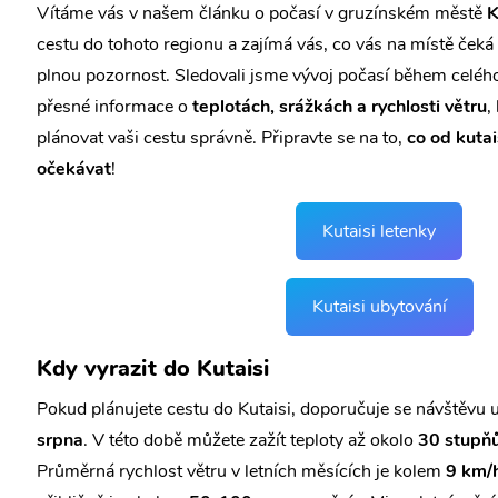
Vítáme vás v našem článku o počasí v gruzínském městě
K
cestu do tohoto regionu a zajímá vás, co vás na místě čeká
plnou pozornost. Sledovali jsme vývoj počasí během celéh
přesné informace o
teplotách, srážkách a rychlosti větru
,
plánovat vaši cestu správně. Připravte se na to,
co od kuta
očekávat
!
Kutaisi letenky
Kutaisi ubytování
Kdy vyrazit do Kutaisi
Pokud plánujete cestu do Kutaisi, doporučuje se návštěvu 
srpna
. V této době můžete zažít teploty až okolo
30 stupňů
Průměrná rychlost větru v letních měsících je kolem
9 km/