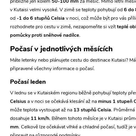
přibližně jen kolem
50-100 mm
za měsíc. Mimo letní měsí
v Kutaisi velmi vysoké. V zimě se teploty pohybují od
6 do 
od
-1 do 6 stupňů Celsia
v noci, což může být pro vás příl
rozhodnete pro cestu v zimě, nezapomeňte si vzít
teplé ob
pomůcky proti sněhové nadílce
.
Počasí v jednotlivých měsících
Máte letenky nebo plánujete cestu do destinace Kutaisi? M
připravené všechny informace o počasí.
Počasí leden
V lednu se v Kutaiském regionu běžně pohybují teploty př
Celsius
a v noci se očekává klesání až na
minus 1 stupeň C
může teplota vystoupat až na
13 stupňů Celsia
. Průměrná 
dosahuje
11 km/h
. Během tohoto měsíce je v Kutaisi prů
mm
. Celkově lze očekávat vlhké a chladné počasí, tudíž je 
připravit na různorodé podmínky.