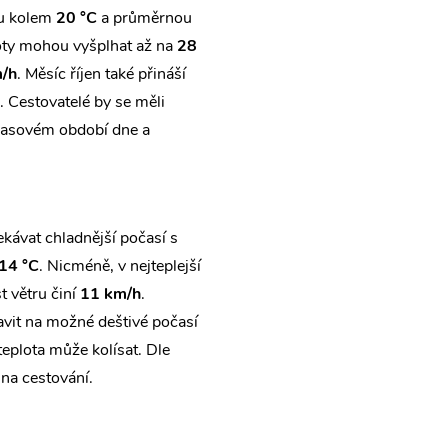
ou kolem
20 °C
a průměrnou
loty mohou vyšplhat až na
28
/h
. Měsíc říjen také přináší
. Cestovatelé by se měli
 časovém období dne a
kávat chladnější počasí s
14 °C
. Nicméně, v nejteplejší
t větru činí
11 km/h
.
ravit na možné deštivé počasí
teplota může kolísat. Dle
na cestování.