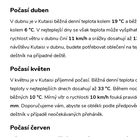
Počasí duben
V dubnu je v Kutaisi běžná denní teplota kolem
19 °C
a běž
kolem
6 °C
. V nejteplejší dny se však teplota může vyšplha
rychlost větru v dubnu činí
11 km/h
a srážky dosahují až
1
návštěvu Kutaisi v dubnu, budete potřebovat oblečení na tep
deštník na případné deště.
Počasí květen
V květnu je v Kutaisi příjemné počasí. Běžná denní teplota
teploty v nejteplejších dnech dosahují až
33 °C
. Během noci
běžných
10 °C
. Mírný vítr o rychlosti
10 km/h
fouká pravid
mm
. Doporučujeme vám, abyste se oblékli podle předpovědi
deštník v případě neočekávaných přeháněk.
Počasí červen