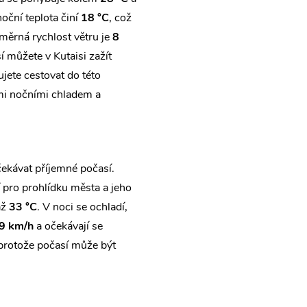
noční teplota činí
18 °C
, což
měrná rychlost větru je
8
í můžete v Kutaisi zažít
jete cestovat do této
ými nočními chladem a
čekávat příjemné počasí.
ní pro prohlídku města a jeho
až
33 °C
. V noci se ochladí,
9 km/h
a očekávají se
 protože počasí může být