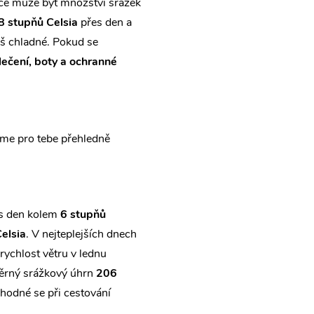
ce může být množství srážek
8 stupňů Celsia
přes den a
iš chladné. Pokud se
lečení, boty a ochranné
áme pro tebe přehledně
es den kolem
6 stupňů
elsia
. V nejteplejších dnech
rychlost větru v lednu
měrný srážkový úhrn
206
vhodné se při cestování