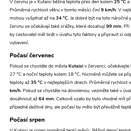
V červnu je v Kutaisi běžná teplota přes den kolem
25 °C
a 
Průměrná rychlost větru v tomto měsíci činí
9 km/h
. V nej
mohou vyšplhat až na
34 °C
. Je dobré být na toto náročné 
červnu se očekávají také srážky, které dosahují
99 mm
. Př
by cestovatel měl brát v úvahu tyto faktory a připravit si od
vybavení.
Počasí červenec
Pokud se chystáte do města
Kutaisi
v červenci, očekávejte
27 °C a noční teploty kolem 18 °C. Nicméně můžete se při
teploty až
35 °C
v nejteplejších dnech. Průměrná rychlost v
km/h
. Pokud se chystáte na dovolenou, vezměte také v úv
dosáhnout až
64 mm
. Celkově vzato by bylo vhodné mít př
případné deštivé dny, ale počasí by mělo být převážně teplé
Počasí srpen
V Kutaisi je srpen poměrně teplý měsíc. Běžná denní tepl