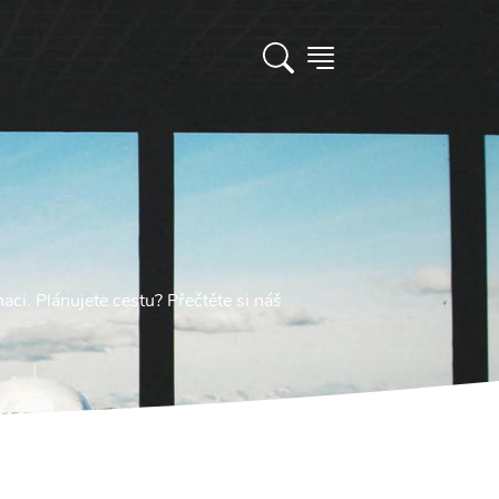
aci. Plánujete cestu? Přečtěte si náš