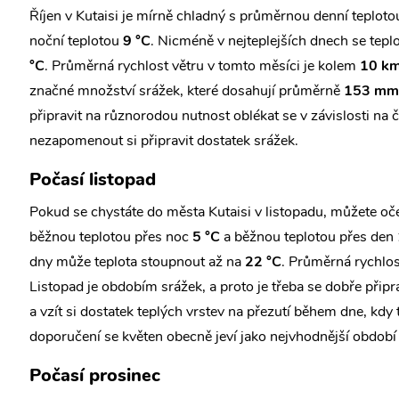
Říjen v Kutaisi je mírně chladný s průměrnou denní teplot
noční teplotou
9 °C
. Nicméně v nejteplejších dnech se tep
°C
. Průměrná rychlost větru v tomto měsíci je kolem
10 km
značné množství srážek, které dosahují průměrně
153 mm
připravit na různorodou nutnost oblékat se v závislosti na
nezapomenout si připravit dostatek srážek.
Počasí listopad
Pokud se chystáte do města Kutaisi v listopadu, můžete oče
běžnou teplotou přes noc
5 °C
a běžnou teplotou přes den
dny může teplota stoupnout až na
22 °C
. Průměrná rychlos
Listopad je obdobím srážek, a proto je třeba se dobře přip
a vzít si dostatek teplých vrstev na přezutí během dne, kdy 
doporučení se květen obecně jeví jako nejvhodnější období 
Počasí prosinec