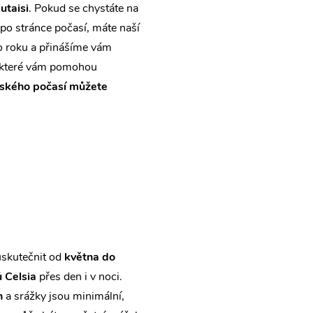
utaisi
. Pokud se chystáte na
 po stránce počasí, máte naší
o roku a přinášíme vám
 které vám pomohou
iského počasí můžete
uskutečnit od
května do
 Celsia
přes den i v noci.
h
a srážky jsou minimální,