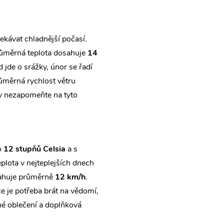
ekávat chladnější počasí.
růměrná teplota dosahuje
14
d jde o srážky, únor se řadí
růměrná rychlost větru
sty nezapomeňte na tyto
o
12 stupňů Celsia
a s
plota v nejteplejších dnech
sahuje průměrně
12 km/h
.
ce je potřeba brát na vědomí,
né oblečení a doplňková