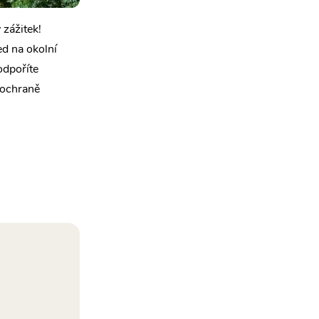
 zážitek!
ed na okolní
odpoříte
 ochraně