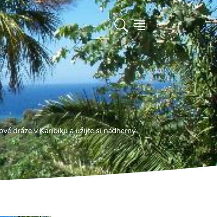
ové dráze v Karibiku a užijte si nádherný