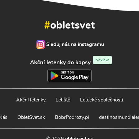
#
obletsvet
Sleduj nás na instagramu
Novinka
Akční letenky do kapsy
Akční letenky
Letiště
Letecké společnosti
Nás
ObletSvet.sk
BobrPodrozy.pl
destinosmundiale
© 2026
obletsvet.cz