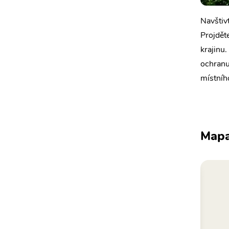
Navštivt
Projděte
krajinu
ochranu 
místníh
Map