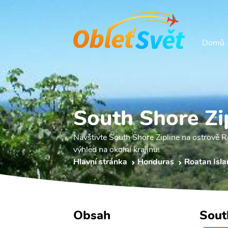
Domů
South Shore Zi
Navštivte South Shore Zipline na ostrově Roa
výhled na okolní krajinu.
Hlavní stránka
Honduras
Roatan Isl
Obsah
Sout