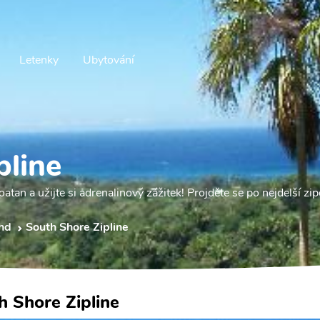
Letenky
Ubytování
pline
tan a užijte si adrenalinový zážitek! Projděte se po nejdelší zip
and
South Shore Zipline
h Shore Zipline