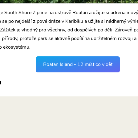
e South Shore Zipline na ostrově Roatan a užijte si adrenalinový
 se po nejdelší zipové dráze v Karibiku a užijte si nádherný výhl
. Zážitek je vhodný pro všechny, od dospělých po děti. Zároveň p
přírody, protože park se aktivně podílí na udržitelném rozvoji a
o ekosystému.
Roatan Island - 12 míst co vidět
a