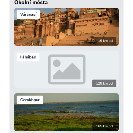
Okolní města
Váránasí
19 km od
Iláhábád
125 km od
Gorakhpur
165 km od