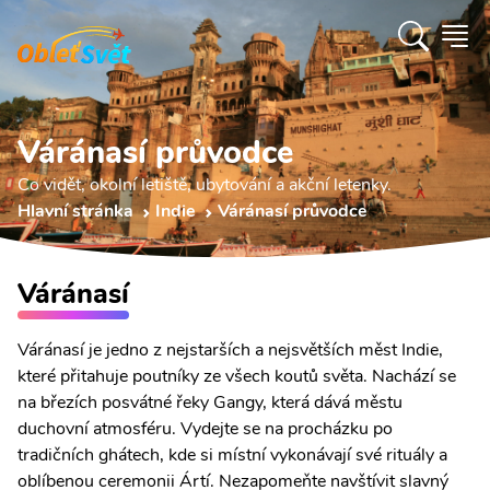
Váránasí průvodce
Co vidět, okolní letiště, ubytování a akční letenky.
Hlavní stránka
Indie
Váránasí průvodce
Váránasí
Váránasí je jedno z nejstarších a nejsvětších měst Indie,
které přitahuje poutníky ze všech koutů světa. Nachází se
na březích posvátné řeky Gangy, která dává městu
duchovní atmosféru. Vydejte se na procházku po
tradičních ghátech, kde si místní vykonávají své rituály a
oblíbenou ceremonii Ártí. Nezapomeňte navštívit slavný