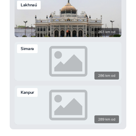
Lakhnaú
263 km od
Simara
286 km od
Kanpur
289 km od