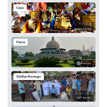
Gaya
209 km od
Patna
214 km od
Siddharthanagar
247 km od