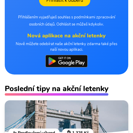
Přihlásit k odběru
Přihlášením vyjadřuješ souhlas s podmínkami zpracování
osobních údajů. Odhlásit se můžeš kdykoliv.
Nová aplikace na akční letenky
Nově můžete odebírat naše akční letenky zdarma také přes
naší novou aplikaci.
Poslední tipy na akční letenky
✨ Prodloužený víkend
👌 1 325 Kč