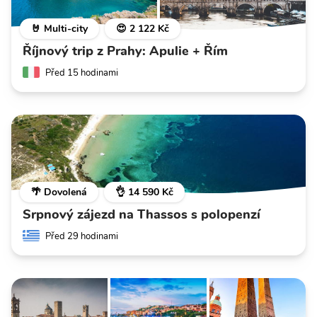
🤘 Multi-city
😍 2 122 Kč
Říjnový trip z Prahy: Apulie + Řím
Před 15 hodinami
🌴 Dovolená
👌 14 590 Kč
Srpnový zájezd na Thassos s polopenzí
Před 29 hodinami