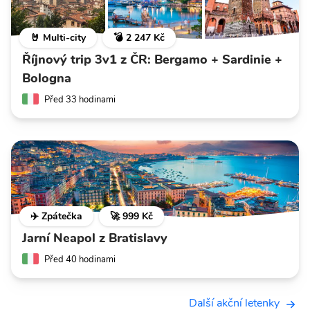
🤘 Multi-city
💣 2 247 Kč
Říjnový trip 3v1 z ČR: Bergamo + Sardinie +
Bologna
Před 33 hodinami
✈️ Zpátečka
🚀 999 Kč
Jarní Neapol z Bratislavy
Před 40 hodinami
Další akční letenky