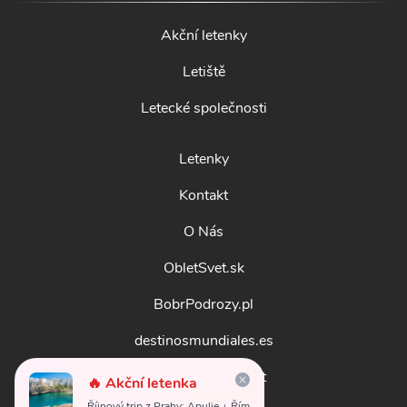
Akční letenky
Letiště
Letecké společnosti
Letenky
Kontakt
O Nás
ObletSvet.sk
BobrPodrozy.pl
destinosmundiales.es
guidadestinazioni.it
🔥 Akční letenka
Říjnový trip z Prahy: Apulie + Řím