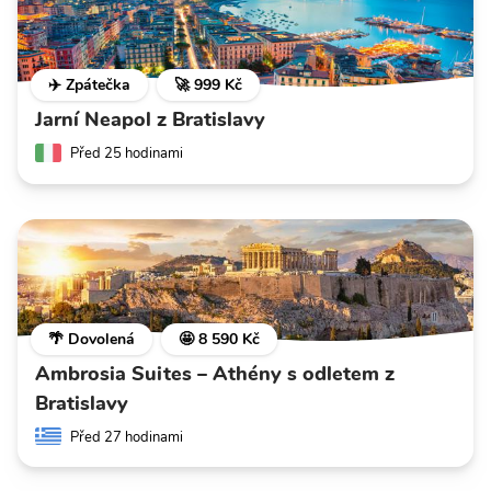
✈️ Zpátečka
🚀 999 Kč
Jarní Neapol z Bratislavy
Před 25 hodinami
🌴 Dovolená
🤩 8 590 Kč
Ambrosia Suites – Athény s odletem z
Bratislavy
Před 27 hodinami