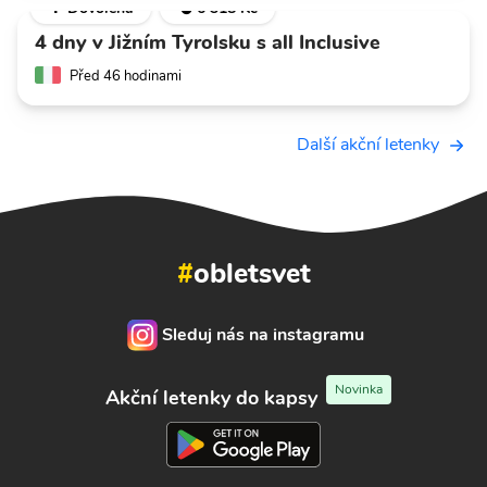
🌴 Dovolená
💣 6 318 Kč
4 dny v Jižním Tyrolsku s all Inclusive
Před 46 hodinami
Další akční letenky
#
obletsvet
Sleduj nás na instagramu
Novinka
Akční letenky do kapsy