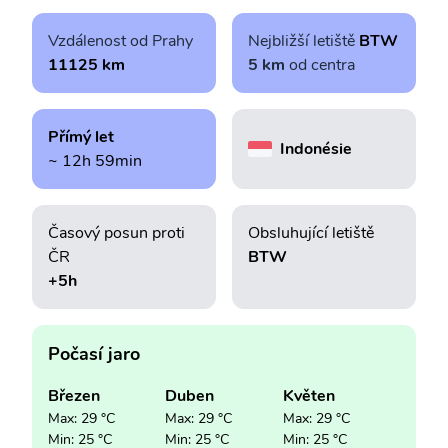
Vzdálenost od Prahy
Nejbližší letiště
BTW
11125 km
5 km
od centra
Přímý let
Indonésie
~ 12h 59min
Časový posun proti
Obsluhující letiště
ČR
BTW
+5h
Počasí jaro
Březen
Duben
Květen
Max: 29 °C
Max: 29 °C
Max: 29 °C
Min: 25 °C
Min: 25 °C
Min: 25 °C