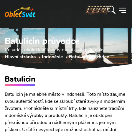
Batulicin průvodce
Co vidět, okolní letiště, ubytování a akční letenky.
Hlavní stránka
Indonésie
Batulicin průvodce
Batulicin
Batulicin je malebné město v Indonésii. Toto místo zaujme
svou autentičností, kde se skloubí staré zvyky s moderním
životem. Prohlédněte si místní trhy, kde naleznete tradiční
indonéské výrobky a produkty. Batulicin je obklopen
překrásnou přírodou a nádhernými plážemi s jemným
pískem. Určitě nevynechejte možnost ochutnat místní