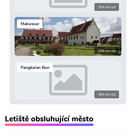
354 km od
Makassar
436 km od
Pangkalan Bun
484 km od
Letiště obsluhující město