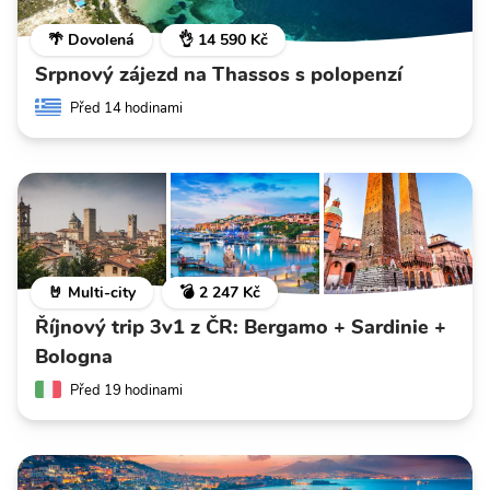
🌴 Dovolená
👌 14 590 Kč
Srpnový zájezd na Thassos s polopenzí
Před 14 hodinami
🤘 Multi-city
💣 2 247 Kč
Říjnový trip 3v1 z ČR: Bergamo + Sardinie +
Bologna
Před 19 hodinami