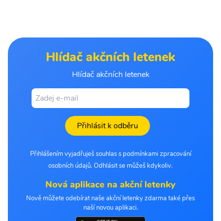
Hlídač akčních letenek
Hlídač akčních letenek
Přihlásit k odběru
Přihlášením vyjadřuješ souhlas s podmínkami zpracování
osobních údajů. Odhlásit se můžeš kdykoliv.
Nová aplikace na akční letenky
Nově můžete odebírat naše akční letenky zdarma také přes
naší novou aplikaci.