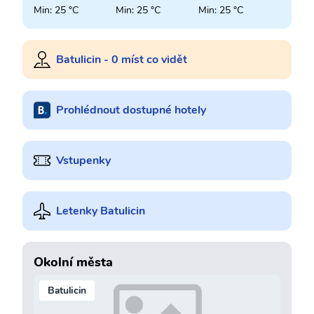
Min: 25 °C
Min: 25 °C
Min: 25 °C
Batulicin - 0 míst co vidět
Prohlédnout dostupné hotely
Vstupenky
Letenky Batulicin
Okolní města
Batulicin