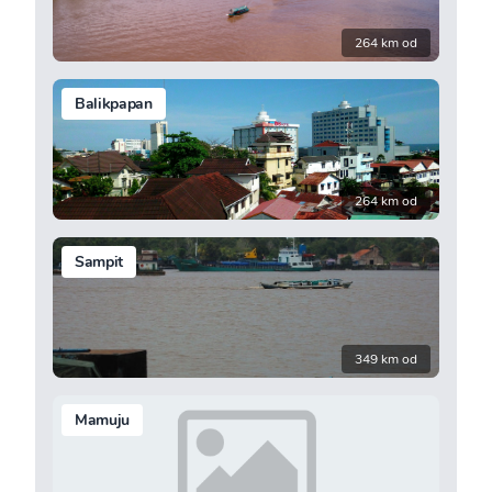
264 km od
Balikpapan
264 km od
Sampit
349 km od
Mamuju