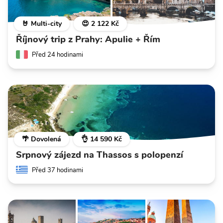
🤘 Multi-city
😍 2 122 Kč
Říjnový trip z Prahy: Apulie + Řím
Před 24 hodinami
🌴 Dovolená
👌 14 590 Kč
Srpnový zájezd na Thassos s polopenzí
Před 37 hodinami