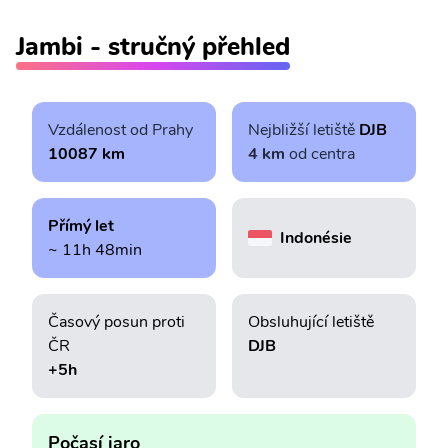
Jambi - stručný přehled
Vzdálenost od Prahy
Nejbližší letiště
DJB
10087 km
4 km
od centra
Přímý let
Indonésie
~ 11h 48min
Časový posun proti
Obsluhující letiště
ČR
DJB
+5h
Počasí jaro