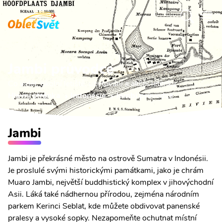
Jambi průvodce
Co vidět, okolní letiště, ubytování a akční letenky.
Hlavní stránka
Indonésie
Jambi průvodce
Jambi
Jambi je překrásné město na ostrově Sumatra v Indonésii.
Je proslulé svými historickými památkami, jako je chrám
Muaro Jambi, největší buddhistický komplex v jihovýchodní
Asii. Láká také nádhernou přírodou, zejména národním
parkem Kerinci Seblat, kde můžete obdivovat panenské
pralesy a vysoké sopky. Nezapomeňte ochutnat místní