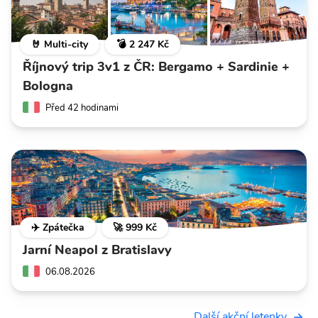
🤘 Multi-city
💣 2 247 Kč
Říjnový trip 3v1 z ČR: Bergamo + Sardinie +
Bologna
Před 42 hodinami
✈️ Zpátečka
🚀 999 Kč
Jarní Neapol z Bratislavy
06.08.2026
Další akční letenky