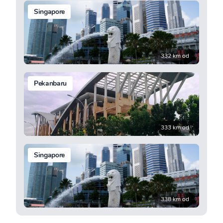
Singapore
332 km od
Pekanbaru
333 km od
Singapore
338 km od