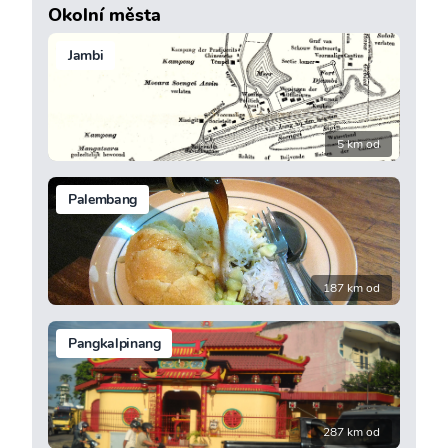
Okolní města
Jambi
5 km od
Palembang
187 km od
Pangkalpinang
287 km od