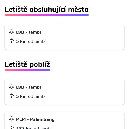
Letiště obsluhující město
DJB - Jambi
5 km
od Jambi
Letiště poblíž
DJB - Jambi
5 km
od Jambi
PLM - Palembang
187 km
od Jambi