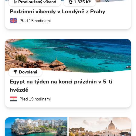
✨ Prodloužený víkend
👌 1 325 Kč
Podzimní víkendy v Londýně z Prahy
Před 15 hodinami
🌴 Dovolená
Egypt na týden na konci prázdnin v 5-ti
hvězdě
Před 19 hodinami