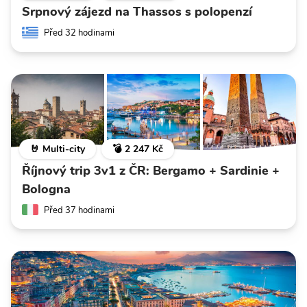
Srpnový zájezd na Thassos s polopenzí
Před 32 hodinami
🤘 Multi-city
💣 2 247 Kč
Říjnový trip 3v1 z ČR: Bergamo + Sardinie +
Bologna
Před 37 hodinami