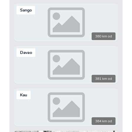
Sango
380 km od
Davao
381 km od
Kau
384 km od