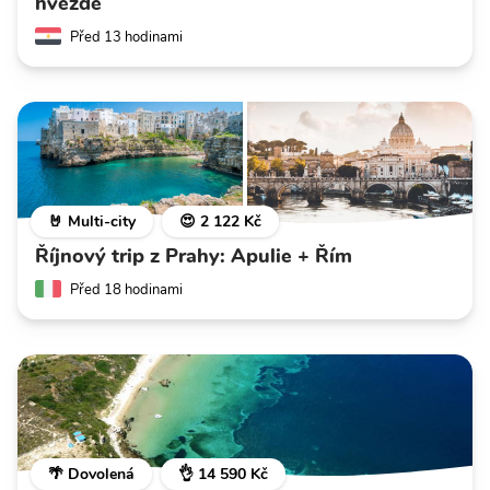
hvězdě
Před 13 hodinami
🤘 Multi-city
😍 2 122 Kč
Říjnový trip z Prahy: Apulie + Řím
Před 18 hodinami
🌴 Dovolená
👌 14 590 Kč