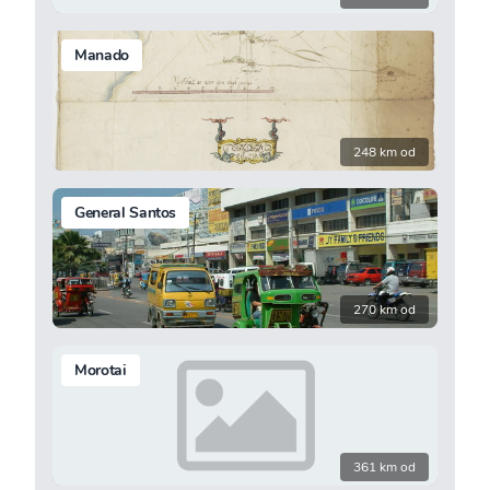
Manado
248 km od
General Santos
270 km od
Morotai
361 km od