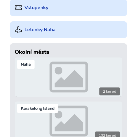
Vstupenky
Letenky Naha
Okolní města
Naha
2 km od
Karakelong Island
132 km od