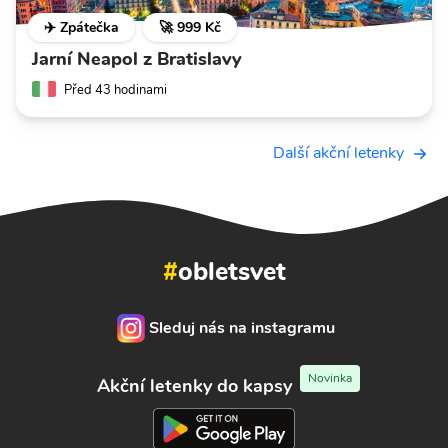
✈️ Zpátečka
🚀 999 Kč
Jarní Neapol z Bratislavy
Před 43 hodinami
Další akční letenky
#
obletsvet
Sleduj nás na instagramu
Novinka
Akční letenky do kapsy