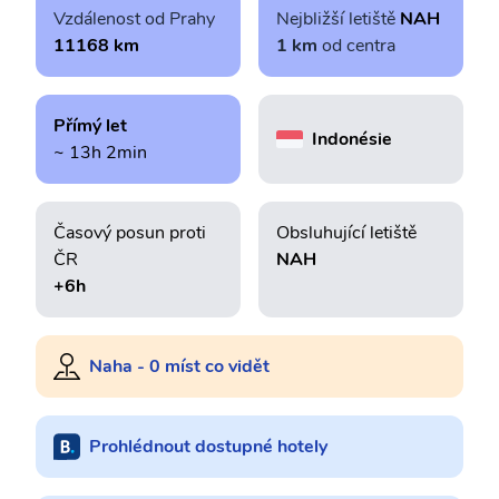
Vzdálenost od Prahy
Nejbližší letiště
NAH
11168 km
1 km
od centra
Přímý let
Indonésie
~ 13h 2min
Časový posun proti
Obsluhující letiště
ČR
NAH
+6h
Naha - 0 míst co vidět
Prohlédnout dostupné hotely