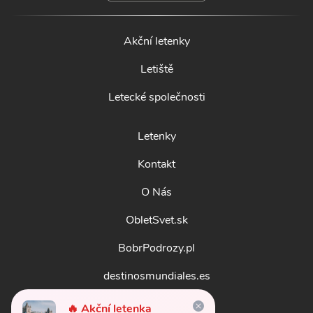
Akční letenky
Letiště
Letecké společnosti
Letenky
Kontakt
O Nás
ObletSvet.sk
BobrPodrozy.pl
destinosmundiales.es
guidadestinazioni.it
🔥 Akční letenka