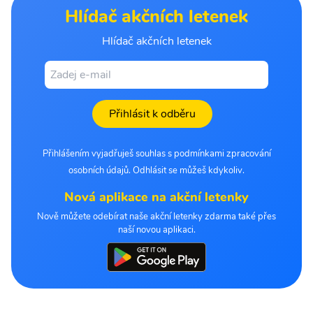
Hlídač akčních letenek
Hlídač akčních letenek
Přihlásit k odběru
Přihlášením vyjadřuješ souhlas s podmínkami zpracování
osobních údajů. Odhlásit se můžeš kdykoliv.
Nová aplikace na akční letenky
Nově můžete odebírat naše akční letenky zdarma také přes
naší novou aplikaci.