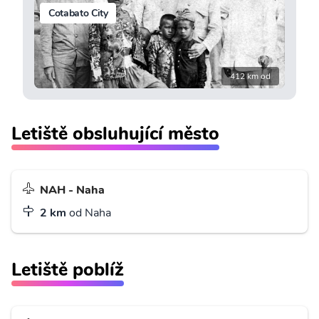
Cotabato City
412 km od
Letiště obsluhující město
NAH - Naha
2 km
od Naha
Letiště poblíž