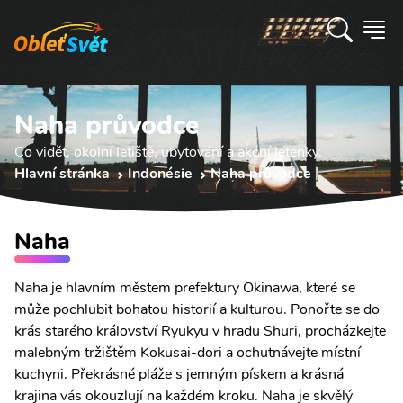
Naha průvodce
Co vidět, okolní letiště, ubytování a akční letenky.
Hlavní stránka
Indonésie
Naha průvodce
Naha
Naha je hlavním městem prefektury Okinawa, které se
může pochlubit bohatou historií a kulturou. Ponořte se do
krás starého království Ryukyu v hradu Shuri, procházkejte
malebným tržištěm Kokusai-dori a ochutnávejte místní
kuchyni. Překrásné pláže s jemným pískem a krásná
krajina vás okouzlují na každém kroku. Naha je skvělý