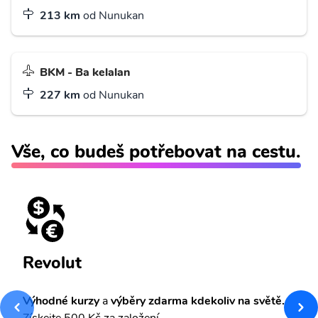
213 km
od Nunukan
BKM - Ba kelalan
227 km
od Nunukan
Vše, co budeš potřebovat na cestu.
Revolut
Výhodné kurzy
a
výběry zdarma kdekoliv na světě.