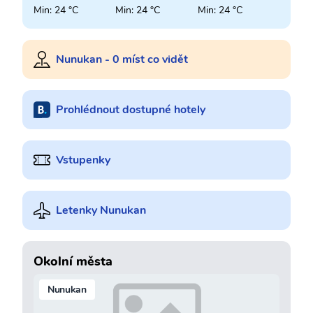
Min: 24 °C
Min: 24 °C
Min: 24 °C
Nunukan - 0 míst co vidět
Prohlédnout dostupné hotely
Vstupenky
Letenky Nunukan
Okolní města
Nunukan