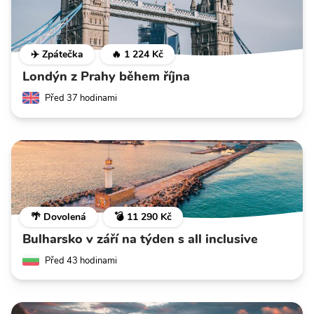
✈️ Zpátečka
🔥 1 224 Kč
Londýn z Prahy během října
Před 37 hodinami
🌴 Dovolená
💣 11 290 Kč
Bulharsko v září na týden s all inclusive
Před 43 hodinami