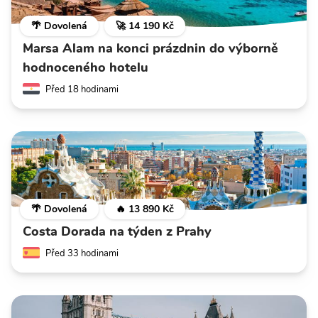
🌴 Dovolená
🚀 14 190 Kč
Marsa Alam na konci prázdnin do výborně
hodnoceného hotelu
Před 18 hodinami
🌴 Dovolená
🔥 13 890 Kč
Costa Dorada na týden z Prahy
Před 33 hodinami