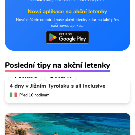
osobních údajů. Odhlásit se můžeš kdykoliv.
Nová aplikace na akční letenky
Nově můžete odebírat naše akční letenky zdarma také přes
naší novou aplikaci.
Poslední tipy na akční letenky
🌴 Dovolená
💣 6 318 Kč
4 dny v Jižním Tyrolsku s all Inclusive
Před 16 hodinami