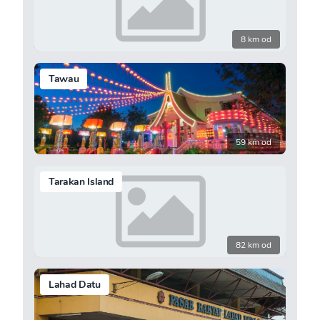
8 km od
Tawau
59 km od
Tarakan Island
82 km od
Lahad Datu