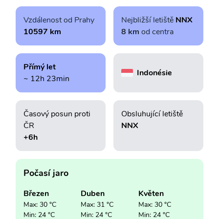
Vzdálenost od Prahy
Nejbližší letiště
NNX
10597 km
8 km
od centra
Přímý let
Indonésie
~ 12h 23min
Časový posun proti
Obsluhující letiště
ČR
NNX
+6h
Počasí jaro
Březen
Duben
Květen
Max: 30 °C
Max: 31 °C
Max: 30 °C
Min: 24 °C
Min: 24 °C
Min: 24 °C