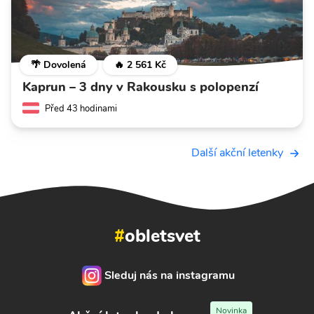
🌴 Dovolená
🔥 2 561 Kč
Kaprun – 3 dny v Rakousku s polopenzí
Před 43 hodinami
Další akční letenky
#
obletsvet
Sleduj nás na instagramu
Novinka