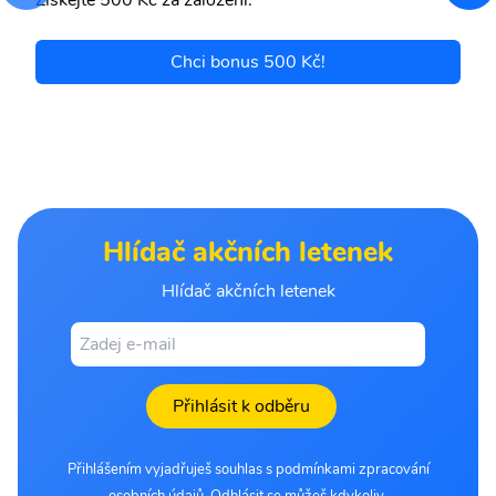
Získejte 500 Kč za založení.
Chci bonus 500 Kč!
Hlídač akčních letenek
Hlídač akčních letenek
Přihlásit k odběru
Přihlášením vyjadřuješ souhlas s podmínkami zpracování