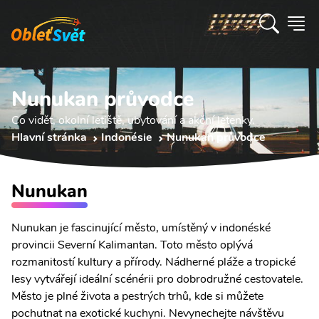
Nunukan průvodce
Co vidět, okolní letiště, ubytování a akční letenky.
Hlavní stránka
Indonésie
Nunukan průvodce
Nunukan
Nunukan je fascinující město, umístěný v indonéské
provincii Severní Kalimantan. Toto město oplývá
rozmanitostí kultury a přírody. Nádherné pláže a tropické
lesy vytvářejí ideální scénérii pro dobrodružné cestovatele.
Město je plné života a pestrých trhů, kde si můžete
pochutnat na exotické kuchyni. Nevynechejte návštěvu