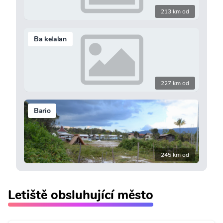
213 km od
Ba kelalan
227 km od
Bario
245 km od
Letiště obsluhující město