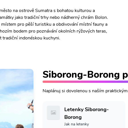
město na ostrově Sumatra s bohatou kulturou a
amátky jako tradiční trhy nebo nádherný chrám Bolon.
 místem pro pěší turistiku a obdivování místní fauny a
chozím bodem pro poznávání okolních rýžových teras,
ít tradiční indonéskou kuchyni.
Siborong-Borong 
Naplánuj si dovolenou s naším praktický
Letenky Siborong-
Borong
Jak na letenky