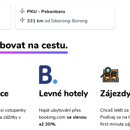
PKU - Pekanbaru
331 km
od Siborong-Borong
bovat na cestu.
ce
Zájezd
Levné hotely
 si vstupenky
Chceš letět za
Najdi ubytování přes
a zážitky v
Podívej se na l
booking.com
se slevou
first minute zá
až 30%.