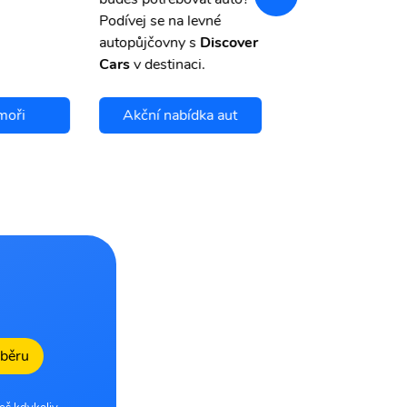
storno.
Podívej se na levné
autopůjčovny s
Discover
Cars
v destinaci.
moři
Akční nabídka aut
Chci se pojis
dběru