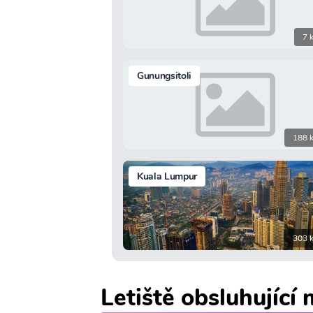
7 
Gunungsitoli
188 
Kuala Lumpur
303 
Letiště obsluhující