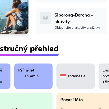
Siborong-Borong -
aktivity
Objednejte si aktivity a zážitky
stručný přehled
tě
Přímý let
Čas
~ 11h 4min
Indonésie
pro
ra
+5
Počasí léto