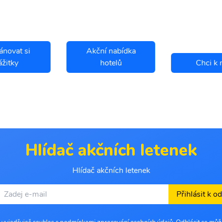
ánovat si
Akční nabídka
ážitky
hotelů
Chci k 
Hlídač akčních letenek
Hlídač akčních letenek
Přihlásit k o