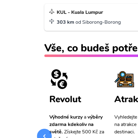
KUL - Kuala Lumpur
303 km
od Siborong-Borong
Vše, co budeš potře
ištění
Revolut
Atrak
pro Vás
slevu ve
Výhodné kurzy
a
výběry
Vyhledejte
0%
na cestovní
zdarma kdekoliv na
na atrakce 
ní a případné
světě.
Získejte 500 Kč za
destinaci.