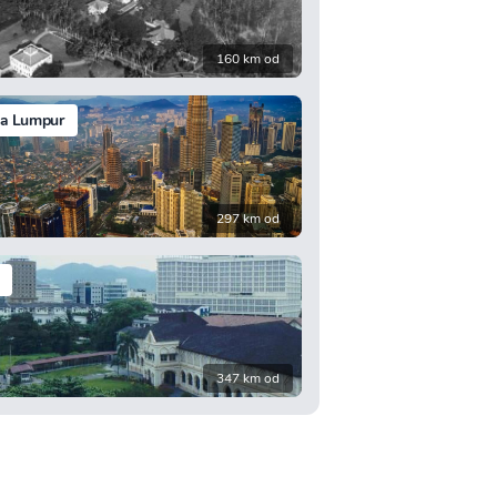
160 km od
la Lumpur
297 km od
347 km od