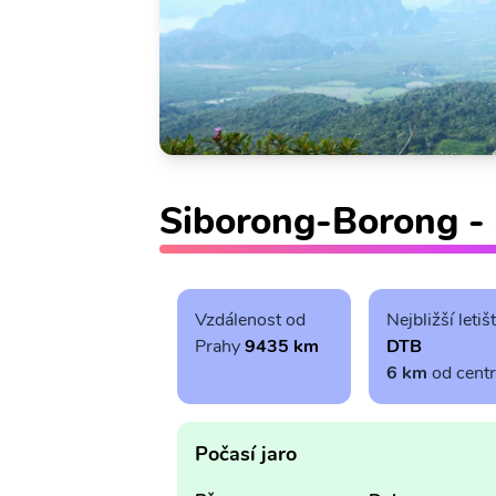
Siborong-Borong - 
Vzdálenost od
Nejbližší letiš
Prahy
9435 km
DTB
6 km
od cent
Počasí jaro