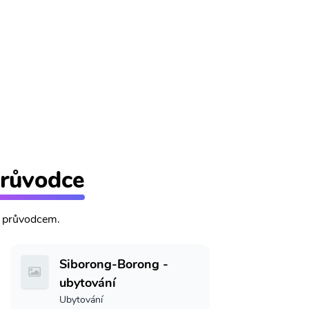
průvodce
m průvodcem.
Siborong-Borong -
ubytování
Ubytování