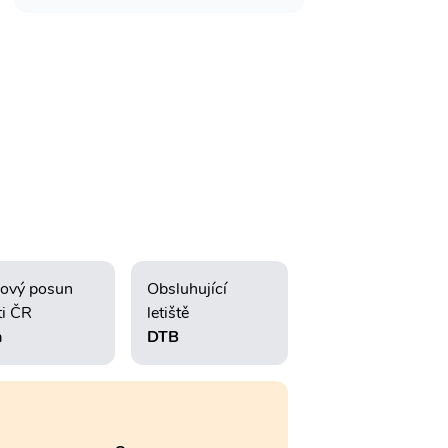
ový posun
Obsluhující
ti ČR
letiště
h
DTB