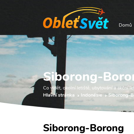
Domů
Siborong-Boro
Co vidět, okolní letiště, ubytování a akční le
Hlavní stránka
Indonésie
Siborong-B
Siborong-Borong