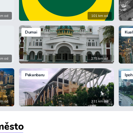
km od
101 km od
Dumai
Kua
km od
275 km od
Pekanbaru
Ipoh
km od
331 km od
 město