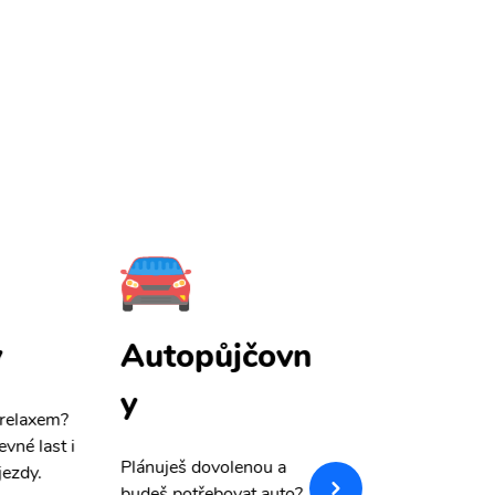
y
Autopůjčovn
Pojištění
y
 relaxem?
Máme pro Vás
sle
evné last i
výši 50%
na cest
Plánuješ dovolenou a
jezdy.
pojištění a případ
budeš potřebovat auto?