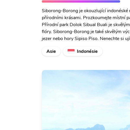
Siborong-Borong je okouzlující indonéské 
přírodními krásami. Prozkoumejte místní p
Přírodní park Dolok Sibual Buali je skvělým
flóry. Siborong-Borong je také skvělým vý
jezer nebo hory Sipiso Piso. Nenechte si uj
Asie
Indonésie