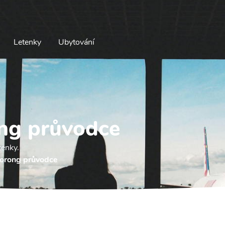
Letenky
Ubytování
ng průvodce
tenky.
orong průvodce